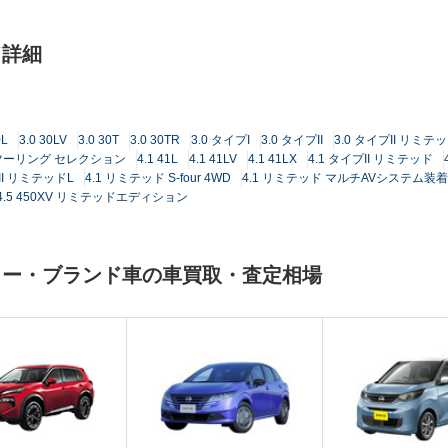
ド詳細
0L
3.0 30LV
3.0 30T
3.0 30TR
3.0 タイプI
3.0 タイプII
3.0 タイプII リミテ
0 ツーリング セレクション
4.1 41L
4.1 41LV
4.1 41LX
4.1 タイプII リミテッド
III リミテッドL
4.1 リミテッド S-four 4WD
4.1 リミテッド マルチAVシステム装
4.5 450XV リミテッドエディション
カー・ブランド車の車買取・査定相場