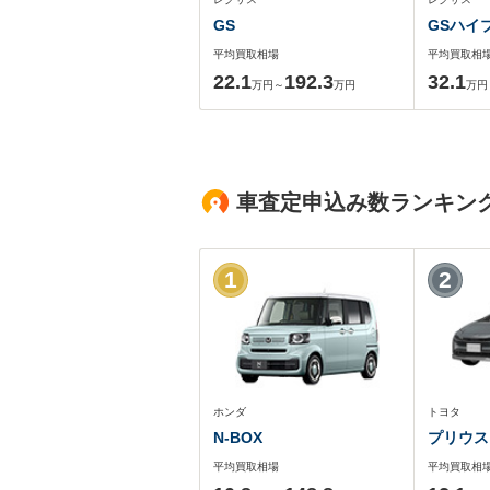
GS
GSハイ
平均買取相場
平均買取相
22.1
192.3
32.1
万円～
万円
万円
車査定申込み数ランキン
1
2
ホンダ
トヨタ
N-BOX
プリウス
平均買取相場
平均買取相