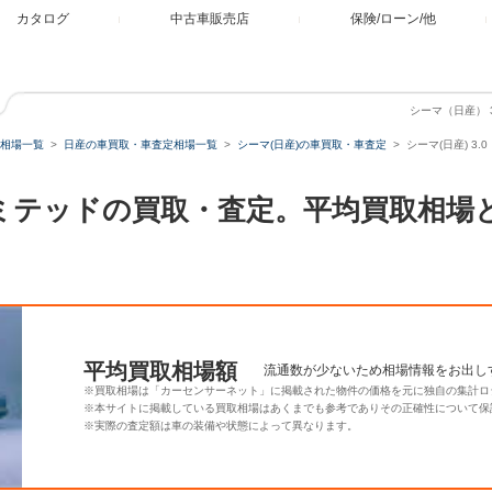
カタログ
中古車販売店
保険/ローン/他
シーマ（日産） 
相場一覧
日産の車買取・車査定相場一覧
シーマ(日産)の車買取・車査定
シーマ(日産) 3
I リミテッドの買取・査定。平均買取相
平均買取相場額
流通数が少ないため相場情報をお出し
※買取相場は「カーセンサーネット」に掲載された物件の価格を元に独自の集計ロ
※本サイトに掲載している買取相場はあくまでも参考でありその正確性について保
※実際の査定額は車の装備や状態によって異なります。