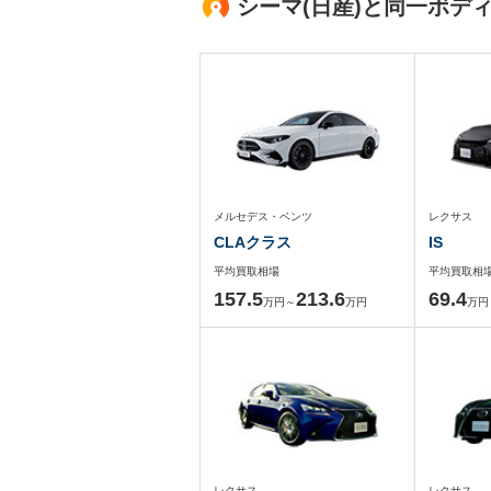
シーマ(日産)と同一ボデ
メルセデス・ベンツ
レクサス
CLAクラス
IS
平均買取相場
平均買取相
157.5
213.6
69.4
万円～
万円
万円
レクサス
レクサス