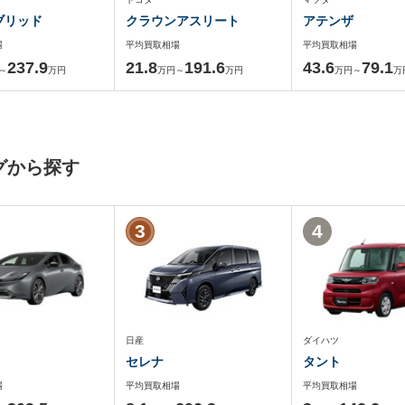
ブリッド
クラウンアスリート
アテンザ
場
平均買取相場
平均買取相場
237.9
21.8
191.6
43.6
79.1
～
万円
万円～
万円
万円～
万
グから探す
3
4
日産
ダイハツ
セレナ
タント
場
平均買取相場
平均買取相場