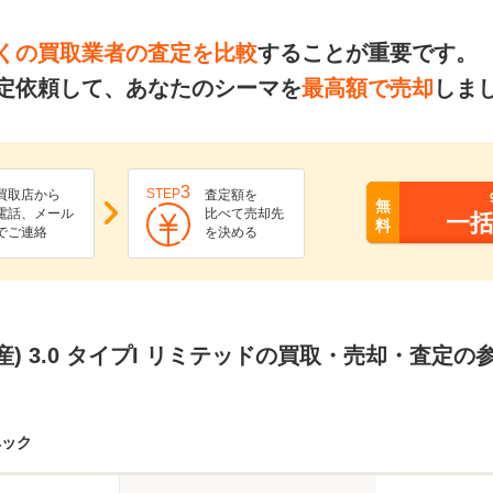
くの買取業者の査定を比較
することが重要です。
定依頼して、あなたのシーマを
最高額で売却
しま
3
STEP
買取店から
査定額を
無
電話、メール
比べて売却先
一
料
でご連絡
を決める
産) 3.0 タイプI リミテッドの買取・売却・査定の
ペック