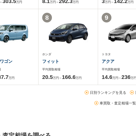
303.5
8.1
292.3
3
142.2
～
万円
万円～
万円
万円～
万円
8
9
ホンダ
トヨタ
ワゴン
フィット
アクア
場
平均買取相場
平均買取相場
87.7
20.5
166.6
14.6
236
万円
万円～
万円
万円～
万
日別ランキングを見る
車買取・査定相場一覧
・査定相場を調べる