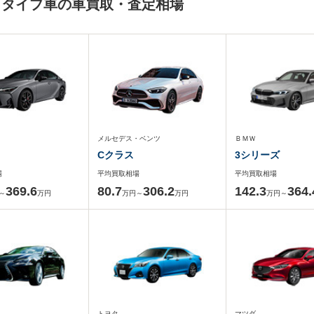
ィタイプ車の車買取・査定相場
メルセデス・ベンツ
ＢＭＷ
Cクラス
3シリーズ
場
平均買取相場
平均買取相場
369.6
80.7
306.2
142.3
364.
～
万円
万円～
万円
万円～
トヨタ
マツダ