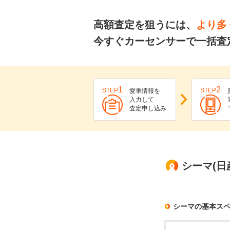
高額査定を狙うには、
より多
今すぐカーセンサーで一括査
1
2
STEP
STEP
愛車情報を
入力して
査定申し込み
シーマ(日
シーマの基本ス