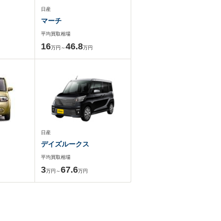
日産
マーチ
平均買取相場
16
46.8
万円～
万円
日産
デイズルークス
平均買取相場
3
67.6
万円～
万円