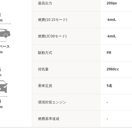
最高出力
200ps
長
燃費(10.15モード)
-km/L
9m
燃費(JC08モード)
-km/L
ベース
4m
駆動方式
FR
排気量
2960cc
高
m
乗車定員
5名
幅
環境対策エンジン
-
7m
燃費基準達成
-