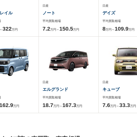
日産
日産
レイル
ノート
デイズ
場
平均買取相場
平均買取相場
322
7.2
150.5
8
109.9
～
万円
万円～
万円
万円～
万円
日産
日産
エルグランド
キューブ
場
平均買取相場
平均買取相場
162.9
18.7
167.3
7.6
33.3
万円
万円～
万円
万円～
万円