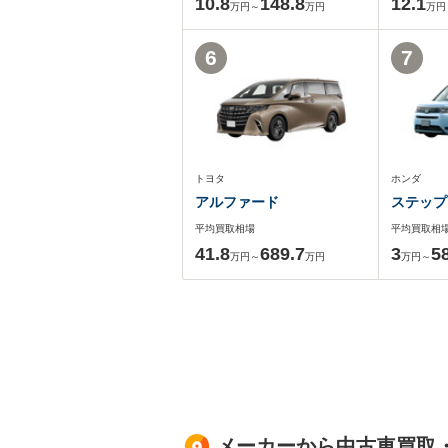
10.8
148.8
12.1
万円～
万円
万円
6
7
トヨタ
ホンダ
アルファード
ステップ
平均買取相場
平均買取相
41.8
689.7
3
5
万円～
万円
万円～
メーカーから中古車買取