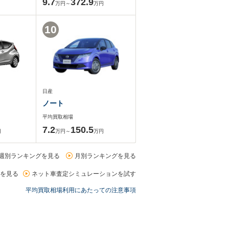
9.7
372.9
万円～
万円
10
日産
ノート
平均買取相場
7.2
150.5
円
万円～
万円
週別ランキングを見る
月別ランキングを見る
を見る
ネット車査定シミュレーションを試す
平均買取相場利用にあたっての注意事項