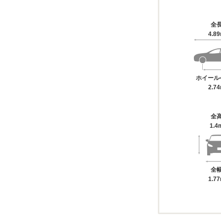
全
4.8
ホイール
2.7
全
1.4
全
1.7