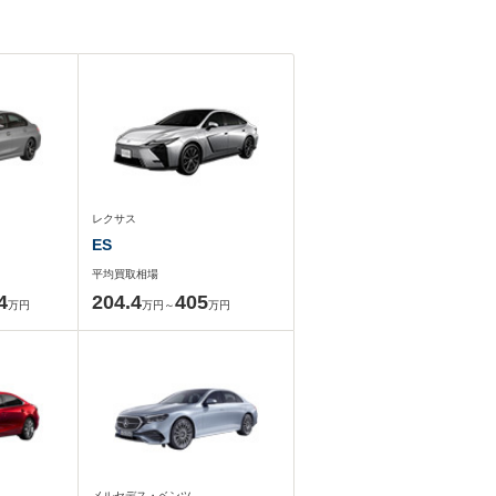
レクサス
ES
平均買取相場
4
204.4
405
万円
万円～
万円
メルセデス・ベンツ