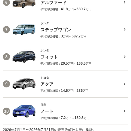
アルファード
6
41.8
689.7
平均買取相場：
万円～
万円
ホンダ
ステップワゴン
7
3
587.7
平均買取相場：
万円～
万円
ホンダ
フィット
8
20.5
166.6
平均買取相場：
万円～
万円
トヨタ
アクア
9
14.6
236
平均買取相場：
万円～
万円
日産
ノート
10
7.2
150.5
平均買取相場：
万円～
万円
2026年7月1日〜2026年7月31日の査定依頼数を元に集計。