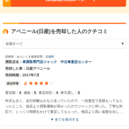
料
アベニール(日産)を売却した人のクチコミ
投稿者：あらいぐま
都道府県：
京都府
買取店名：
車買取専門店ジャック 中古車査定センター
売却した車：日産アベニール
売却時期：2017年7月
4
総合評価
4
5
4
5
査定額：
連絡：
査定対応：
車引渡し：
年式も古く、走行距離もかなり走っていたので、一括査定で見積もってもら
ったところ、他店より買取価格が高かったのでジャックに伺った。丁寧な対
応で、じっくり時間をかけて査定してもらった。他店より高い金額を出して
もらえたので良かった。
▼ 全てを表示する