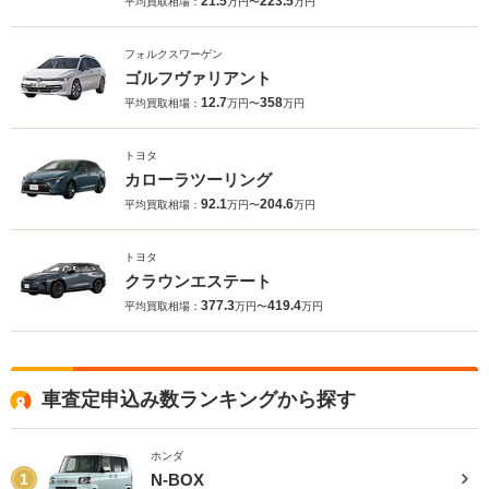
21.5
223.5
平均買取相場：
万円〜
万円
フォルクスワーゲン
ゴルフヴァリアント
12.7
358
平均買取相場：
万円〜
万円
トヨタ
カローラツーリング
92.1
204.6
平均買取相場：
万円〜
万円
トヨタ
クラウンエステート
377.3
419.4
平均買取相場：
万円〜
万円
車査定申込み数ランキングから探す
ホンダ
N-BOX
1