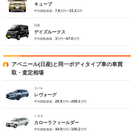
キューブ
7.6
33.3
平均買取相場：
万円〜
万円
日産
デイズルークス
3
67.6
平均買取相場：
万円〜
万円
アベニール(日産)と同一ボディタイプ車の車買
取・査定相場
スバル
レヴォーグ
26.9
209.1
平均買取相場：
万円〜
万円
トヨタ
カローラフィールダー
44.9
100.2
平均買取相場：
万円〜
万円