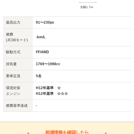
全幅1.7m
最高出力
91〜230ps
燃費
-km/L
(JC08モード)
駆動方式
FF/4WD
排気量
1769〜1998cc
乗車定員
5名
環境対策
H12年基準 ☆
エンジン
H12年基準 ☆☆☆
燃費基準達成
-
相場情報を確認したら