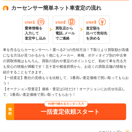
カーセンサー簡単ネット車査定の流れ
1
2
3
STEP
STEP
STEP
愛車情報を
買取店から
査定額を
入力して
電話､メール
比べて売却先
査定申し込み
でご連絡
を決める
車を売るならカーセンサーへ！選べる2つの売却方法！下取りより買取額が高価
になる方法が見つかるかも！他にもメーカー、車種、ボディタイプ別の中古車
の買取情報はもちろん、買取の流れや査定のポイントなど、初めて車を売る方
も安心の情報が満載です！五十音や都道府県から、お近くの買取店舗の情報を
紹介することもできます。
【一括査定】数社の見積もりを比較して、1番高い査定価格で買い取ってもらお
う！
【オークション型査定】連絡・査定は1社だけ！オークションにお任せ出品し
て、1番高い査定価格で買い取ってもらおう！
90秒で終わるカンタン入力
無
一括査定依頼スタート
料
ページトップへ