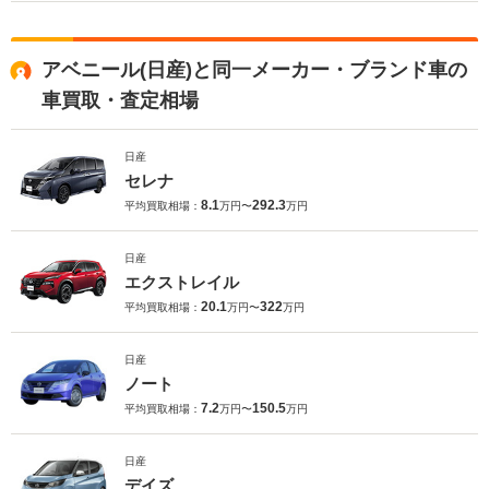
アベニール(日産)と同一メーカー・ブランド車の
車買取・査定相場
日産
セレナ
8.1
292.3
平均買取相場：
万円〜
万円
日産
エクストレイル
20.1
322
平均買取相場：
万円〜
万円
日産
ノート
7.2
150.5
平均買取相場：
万円〜
万円
日産
デイズ