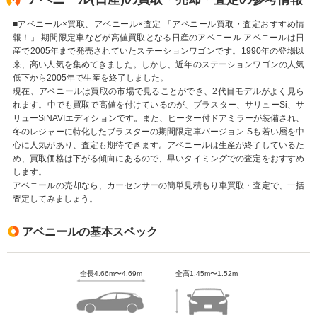
■アベニール×買取、アベニール×査定 「アベニール買取・査定おすすめ情
報！」 期間限定車などが高値買取となる日産のアベニール アベニールは日
産で2005年まで発売されていたステーションワゴンです。1990年の登場以
来、高い人気を集めてきました。しかし、近年のステーションワゴンの人気
低下から2005年で生産を終了しました。
現在、アベニールは買取の市場で見ることができ、2代目モデルがよく見ら
れます。中でも買取で高値を付けているのが、ブラスター、サリューSi、サ
リューSiNAVIエディションです。また、ヒーター付ドアミラーが装備され、
冬のレジャーに特化したブラスターの期間限定車バージョン-Sも若い層を中
心に人気があり、査定も期待できます。アベニールは生産が終了しているた
め、買取価格は下がる傾向にあるので、早いタイミングでの査定をおすすめ
します。
アベニールの売却なら、カーセンサーの簡単見積もり車買取・査定で、一括
査定してみましょう。
アベニールの基本スペック
全長4.66m〜4.69m
全高1.45m〜1.52m