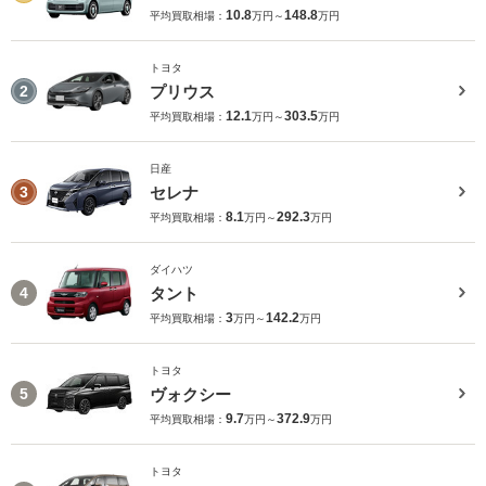
10.8
148.8
平均買取相場：
万円～
万円
トヨタ
プリウス
2
12.1
303.5
平均買取相場：
万円～
万円
日産
セレナ
3
8.1
292.3
平均買取相場：
万円～
万円
ダイハツ
タント
4
3
142.2
平均買取相場：
万円～
万円
トヨタ
ヴォクシー
5
9.7
372.9
平均買取相場：
万円～
万円
トヨタ