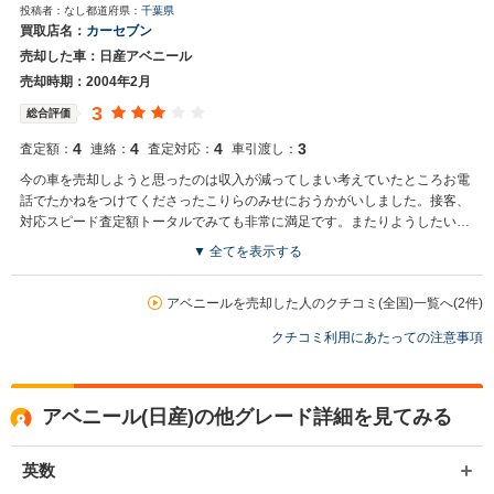
投稿者：なし
都道府県：
千葉県
買取店名：
カーセブン
売却した車：日産アベニール
売却時期：2004年2月
3
総合評価
4
4
4
3
査定額：
連絡：
査定対応：
車引渡し：
今の車を売却しようと思ったのは収入が減ってしまい考えていたところお電
話でたかねをつけてくださったこりらのみせにおうかがいしました。接客、
対応スピード査定額トータルでみても非常に満足です。またりようしたいと
おもいました。
▼ 全てを表示する
アベニールを売却した人のクチコミ(全国)一覧へ(2件)
クチコミ利用にあたっての注意事項
アベニール(日産)の他グレード詳細を見てみる
英数