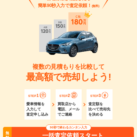
簡単90秒入力で査定依頼！
(無料)
複数の見積もりを比較して
最高額で売却しよう!
1
2
3
STEP
STEP
STEP
愛車情報を
買取店から
査定額を
入力して
電話、メール
比べて売却先
査定申し込み
でご連絡
を決める
90秒で終わるカンタン入力
無
一括査定依頼スタート