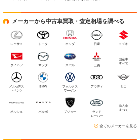
メーカーから中古車買取・査定相場を調べる
レクサス
トヨタ
ホンダ
日産
スズキ
国産車
すべて
ダイハツ
マツダ
スバル
三菱
メルセデス
BMW
フォルクス
アウディ
ミニ
・ベンツ
ワーゲン
輸入車
すべて
ポルシェ
ボルボ
プジョー
ランド
ローバー
全てのメーカーを見る