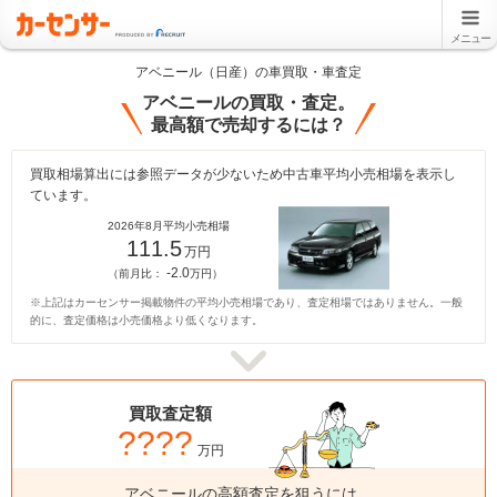
メニュー
アベニール（日産）の車買取・車査定
アベニールの買取・査定。
最高額で売却するには？
買取相場算出には参照データが少ないため中古車平均小売相場を表示し
ています。
2026年8月平均小売相場
111.5
万円
-2.0
（前月比：
万円）
※上記はカーセンサー掲載物件の平均小売相場であり、査定相場ではありません。一般
的に、査定価格は小売価格より低くなります。
買取査定額
????
万円
アベニールの高額査定を狙うには、