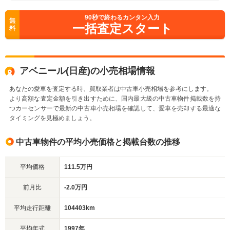
90
秒で終わるカンタン入力
無
一括査定スタート
料
アベニール(日産)の小売相場情報
あなたの愛車を査定する時、買取業者は中古車小売相場を参考にします。
より高額な査定金額を引き出すために、国内最大級の中古車物件掲載数を持
つカーセンサーで最新の中古車小売相場を確認して、愛車を売却する最適な
タイミングを見極めましょう。
中古車物件の平均小売価格と掲載台数の推移
平均価格
111.5万円
前月比
-2.0万円
平均走行距離
104403km
平均年式
1997年