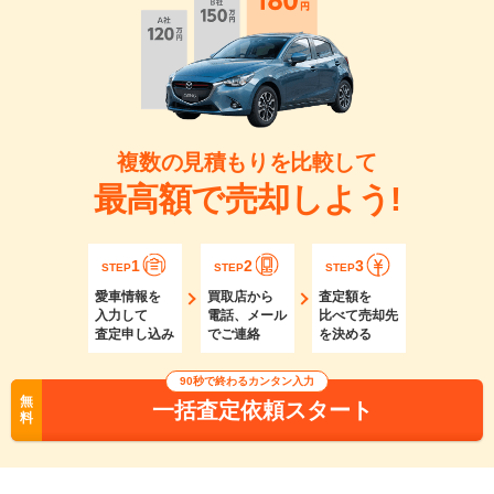
複数の見積もりを比較して
最高額で売却しよう!
1
2
3
STEP
STEP
STEP
愛車情報を
買取店から
査定額を
入力して
電話、メール
比べて売却先
査定申し込み
でご連絡
を決める
90秒で終わるカンタン入力
無
一括査定依頼スタート
料