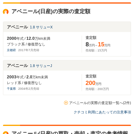
アベニール(日産)の実際の査定額
アベニール
1.8 サリューX
査定額
2000
12.0
年式 /
万km未満
8
15
ブラック系 / 修復歴なし
万円～
万円
京都府
2017
年
7
月売却
売却額：
15
万円
アベニール
1.8 サリューJ
査定額
2003
2.0
年式 /
万km未満
200
レッド系 / 修復歴なし
万円
千葉県
2004
年
2
月売却
売却額：
200
万円
アベニールの実際の査定額一覧へ(2件)
クチコミ利用にあたっての注意事項
アベニール(日産)の買取・売却・査定の参考情報