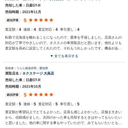
売却した車：日産GT-R
売却時期：2021年11月
5
総合評価
4
4
4
4
査定額：
連絡：
査定対応：
車引渡し：
転勤で北海道を離れることになったので、愛車を手放しました。店員さんの
対応が丁寧でやさしいので、オススメの車買取店だと思います。他社よりも
査定額を高めに設定してくれたので、それもうれしかったです。機会があれ
ばまた利用したいと思います。
▼ 全てを表示する
投稿者：うらら
都道府県：
愛知県
買取店名：
ネクステージ 大高店
売却した車：日産GT-R
売却時期：2021年10月
5
総合評価
5
5
5
5
査定額：
連絡：
査定対応：
車引渡し：
査定額が希望以上でとてもよかった。店員も感じよかかった。店舗ま大きい
から、信頼感がました。次回のかった車も売却するときはやってもらいたい
と思いました。他の車に関する事もやっていたので、みてもらいたいとも思