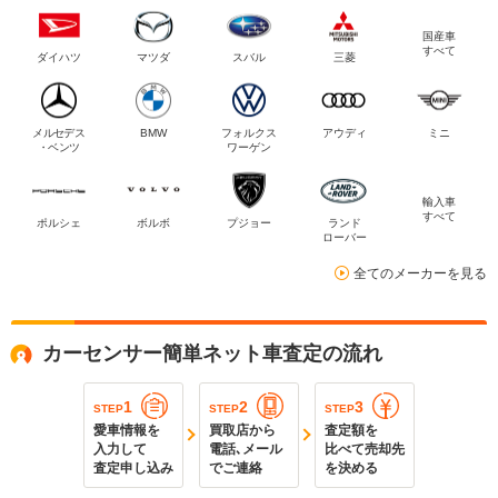
国産車
すべて
ダイハツ
マツダ
スバル
三菱
メルセデス
BMW
フォルクス
アウディ
ミニ
・ベンツ
ワーゲン
輸入車
すべて
ポルシェ
ボルボ
プジョー
ランド
ローバー
全てのメーカーを見る
カーセンサー簡単ネット車査定の流れ
1
2
3
STEP
STEP
STEP
愛車情報を
買取店から
査定額を
入力して
電話､メール
比べて売却先
査定申し込み
でご連絡
を決める