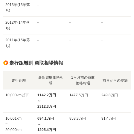
2013年(13年落
-
-
-
ち)
2012年(14年落
-
-
-
ち)
2011年(15年落
-
-
-
ち)
走行距離別 買取相場情報
最新買取価格相
1ヶ月前の買取
走行距離
前月からの差額
場
価格相場
10,000km以下
1142.2万円
1477.5万円
249.8万円
～
2312.3万円
10,001km
694.1万円
858.3万円
91.4万円
~
～
20,000km
1205.4万円