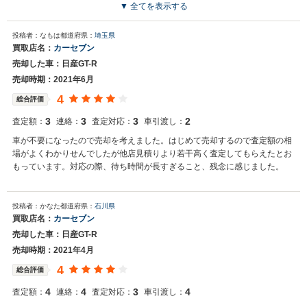
いました。
▼ 全てを表示する
買取店からの返信
投稿者：なもは
都道府県：
埼玉県
お世話になっております。 株式会社ネクステージでございます。 この
買取店名：
カーセブン
度はネクステージをご利用いただきまして誠にありがとうございまし
売却した車：日産GT-R
た。 弊社は東証一部上場企業のため、安心してご利用いただければと
存じます。 買取や販売だけではなく、車検や整備、点検などもご用意
売却時期：2021年6月
しております。 またお車のことで何かございましたら、是非ネクステ
4
総合評価
ージをご利用いただけますと幸いでございます。 今後とも宜しくお願
い申し上げます。
3
3
3
2
査定額：
連絡：
査定対応：
車引渡し：
車が不要になったので売却を考えました。はじめて売却するので査定額の相
場がよくわかりせんでしたが他店見積りより若干高く査定してもらえたとお
もっています。対応の際、待ち時間が長すぎること、残念に感じました。
投稿者：かなた
都道府県：
石川県
買取店名：
カーセブン
売却した車：日産GT-R
売却時期：2021年4月
4
総合評価
4
4
3
4
査定額：
連絡：
査定対応：
車引渡し：