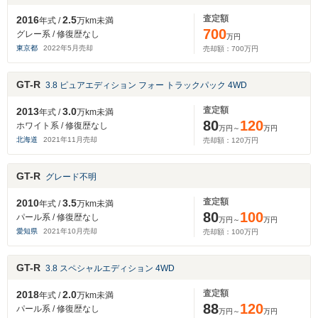
査定額
2016
2.5
年式 /
万km未満
700
グレー系 / 修復歴なし
万円
東京都
2022
年
5
月売却
売却額：
700
万円
GT-R
3.8 ピュアエディション フォー トラックパック 4WD
査定額
2013
3.0
年式 /
万km未満
80
120
ホワイト系 / 修復歴なし
万円～
万円
北海道
2021
年
11
月売却
売却額：
120
万円
GT-R
グレード不明
査定額
2010
3.5
年式 /
万km未満
80
100
パール系 / 修復歴なし
万円～
万円
愛知県
2021
年
10
月売却
売却額：
100
万円
GT-R
3.8 スペシャルエディション 4WD
査定額
2018
2.0
年式 /
万km未満
88
120
パール系 / 修復歴なし
万円～
万円