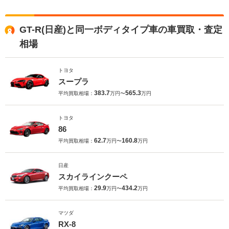
GT-R(日産)と同一ボディタイプ車の車買取・査定
相場
トヨタ
スープラ
383.7
565.3
平均買取相場：
万円〜
万円
トヨタ
86
62.7
160.8
平均買取相場：
万円〜
万円
日産
スカイラインクーペ
29.9
434.2
平均買取相場：
万円〜
万円
マツダ
RX-8