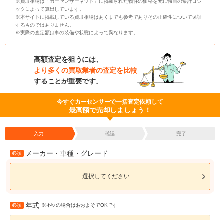
※買取相場は「カーセンサーネット」に掲載された物件の価格を元に独自の集計ロジ
ックによって算出しています。
※本サイトに掲載している買取相場はあくまでも参考でありその正確性について保証
するものではありません。
※実際の査定額は車の装備や状態によって異なります。
高額査定を狙うには、
より多くの買取業者の査定を比較
することが重要です。
今すぐカーセンサーで一括査定依頼して
最高額で売却しましょう！
入力
確認
完了
メーカー・車種・グレード
必須
選択してください
年式
必須
※不明の場合はおおよそでOKです