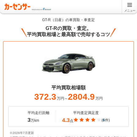
メニュー
GT-R（日産）の車買取・車査定
GT-Rの買取・査定。
平均買取相場と最高額で売却するコツ
平均買取相場額
372.3
2804.9
万円～
万円
平均走行距離
平均査定満足度
3
4.3
(
6
件)
万km
点
※2026年7月更新