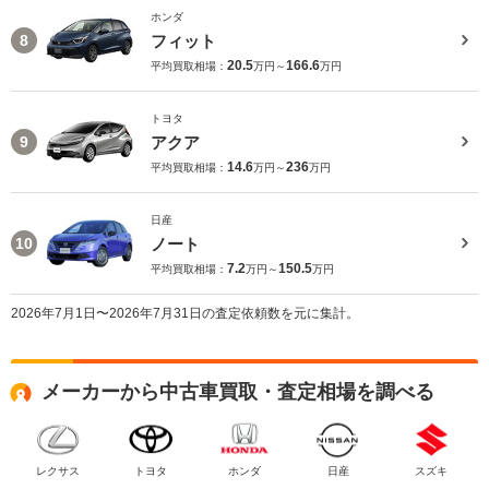
ホンダ
フィット
8
20.5
166.6
平均買取相場：
万円～
万円
トヨタ
アクア
9
14.6
236
平均買取相場：
万円～
万円
日産
ノート
10
7.2
150.5
平均買取相場：
万円～
万円
2026年7月1日〜2026年7月31日の査定依頼数を元に集計。
メーカーから中古車買取・査定相場を調べる
レクサス
トヨタ
ホンダ
日産
スズキ