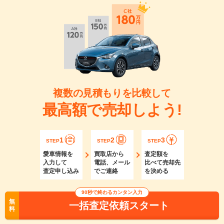
複数の見積もりを比較して
最高額で売却しよう!
1
2
3
STEP
STEP
STEP
愛車情報を
買取店から
査定額を
入力して
電話、メール
比べて売却先
査定申し込み
でご連絡
を決める
90秒で終わるカンタン入力
無
一括査定依頼スタート
料