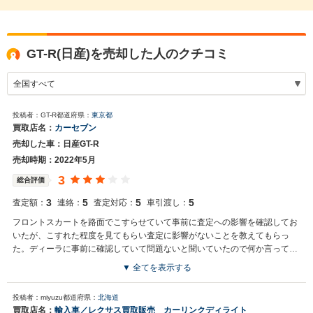
GT-R(日産)を売却した人のクチコミ
投稿者：GT-R
都道府県：
東京都
買取店名：
カーセブン
売却した車：日産GT-R
売却時期：2022年5月
3
総合評価
3
5
5
5
査定額：
連絡：
査定対応：
車引渡し：
フロントスカートを路面でこすらせていて事前に査定への影響を確認してお
いたが、こすれた程度を見てもらい査定に影響がないことを教えてもらっ
た。ディーラに事前に確認していて問題ないと聞いていたので何か言ってき
たら売却しないところだった。
▼ 全てを表示する
投稿者：miyuzu
都道府県：
北海道
買取店名：
輸入車／レクサス買取販売 カーリンクディライト