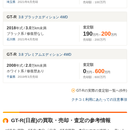
埼玉県
2021
年
6
月売却
売却額：
100
万円
GT-R
3.8 ブラックエディション 4WD
査定額
2018
3.0
年式 /
万km未満
190
200
ブラック系 / 修復歴なし
万円～
万円
石川県
2021
年
4
月売却
売却額：
200
万円
GT-R
3.8 プレミアムエディション 4WD
査定額
2008
2.0
年式 /
万km未満
0
600
ホワイト系 / 修復歴あり
万円～
万円
千葉県
2019
年
3
月売却
売却額：
600
万円
GT-Rの実際の査定額一覧へ(6件)
クチコミ利用にあたっての注意事項
GT-R(日産)の買取・売却・査定の参考情報