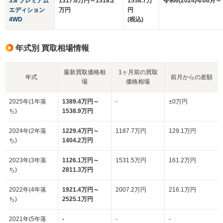
3.8 プレミアム
1317.6万円～1518.2
1558.7万
令和6(2024)年06月～
エディション
万円
円
4WD
(税込)
年式別 買取相場情報
最新買取価格相
1ヶ月前の買取
年式
前月からの差額
場
価格相場
2025年(1年落
1389.4万円～
-
±0万円
ち)
1538.9万円
2024年(2年落
1229.4万円～
1187.7万円
129.1万円
ち)
1404.2万円
2023年(3年落
1126.1万円～
1531.5万円
161.2万円
ち)
2811.3万円
2022年(4年落
1921.4万円～
2007.2万円
216.1万円
ち)
2525.1万円
2021年(5年落
-
-
-