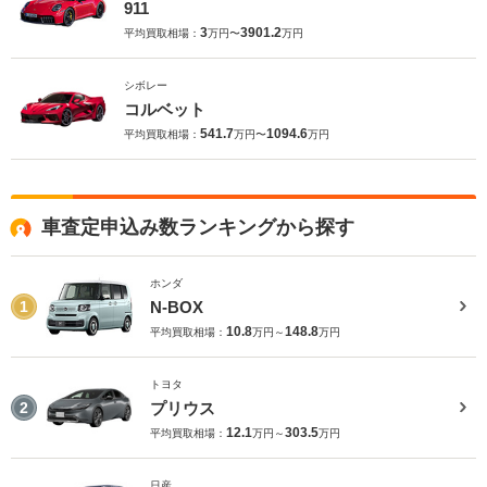
911
3
3901.2
平均買取相場：
万円〜
万円
シボレー
コルベット
541.7
1094.6
平均買取相場：
万円〜
万円
車査定申込み数ランキングから探す
ホンダ
N-BOX
1
10.8
148.8
平均買取相場：
万円～
万円
トヨタ
プリウス
2
12.1
303.5
平均買取相場：
万円～
万円
日産