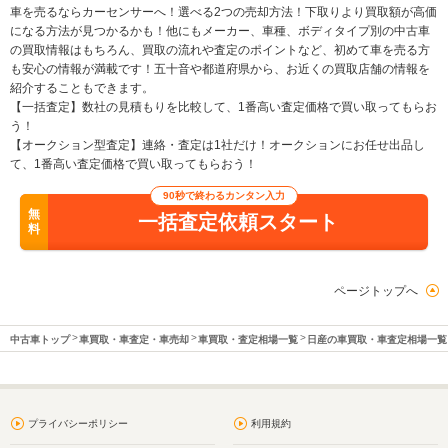
車を売るならカーセンサーへ！選べる2つの売却方法！下取りより買取額が高価
になる方法が見つかるかも！他にもメーカー、車種、ボディタイプ別の中古車
の買取情報はもちろん、買取の流れや査定のポイントなど、初めて車を売る方
も安心の情報が満載です！五十音や都道府県から、お近くの買取店舗の情報を
紹介することもできます。
【一括査定】数社の見積もりを比較して、1番高い査定価格で買い取ってもらお
う！
【オークション型査定】連絡・査定は1社だけ！オークションにお任せ出品し
て、1番高い査定価格で買い取ってもらおう！
90秒で終わるカンタン入力
無
一括査定依頼スタート
料
ページトップへ
中古車トップ
車買取・車査定・車売却
車買取・査定相場一覧
日産の車買取・車査定相場一覧
プライバシーポリシー
利用規約