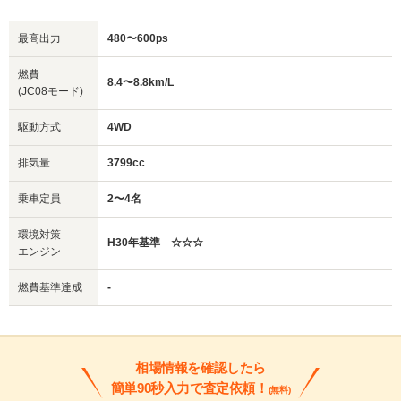
最高出力
480〜600ps
燃費
8.4〜8.8km/L
(JC08モード)
駆動方式
4WD
排気量
3799cc
乗車定員
2〜4名
環境対策
H30年基準 ☆☆☆
エンジン
燃費基準達成
-
相場情報を確認したら
簡単90秒入力で査定依頼！
(無料)