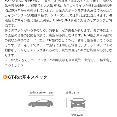
■GT-R×買取、GT-R×査定 「日産 GT-R買取・査定おすすめ情報！」 高い人
気を誇るGT-Rは、買取でも大人気 車名からスカイラインが取れた日産のGT-
Rは2007年から発売されています。日産のスポーツモデルの象徴であったス
カイラインGT-Rの後継車種で、シリーズとしては第3世代に当たります。機
能性とデザイン性に優れた外観、GT-RのDNAを継ぐ丸目のリアランプが特
徴です。
多くのファンがいる車のため、買取も一定の需要があります。モデルによっ
て査定の価格の変動も大きく、確認が必要となります。R34型が最も高額で
の買取が期待でき、R33型、R32型になるにつれ、価格は落ち着いてくるよ
うです。サーキットでスポーツ走行に使用した場合は、クラッチやシフトの
動作をしっかりとチェックされるので、買取の査定の時には調整が必要とな
ります。
GT-Rの売却なら、カーセンサーの簡単見積もり車買取・査定で、一括査定し
てみましょう。
GT-Rの基本スペック
全長4.66m〜4.71m
全高1.37m
全幅1.9m