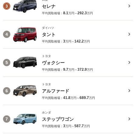
セレナ
3
8.1
292.3
平均買取相場：
万円～
万円
ダイハツ
タント
4
3
142.2
平均買取相場：
万円～
万円
トヨタ
ヴォクシー
5
9.7
372.9
平均買取相場：
万円～
万円
トヨタ
アルファード
6
41.8
689.7
平均買取相場：
万円～
万円
ホンダ
ステップワゴン
7
3
587.7
平均買取相場：
万円～
万円