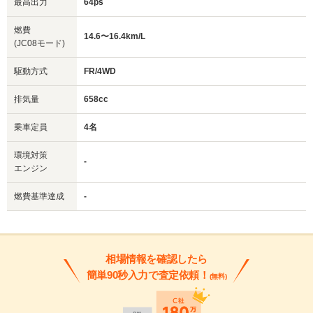
最高出力
64ps
燃費
14.6〜16.4km/L
(JC08モード)
駆動方式
FR/4WD
排気量
658cc
乗車定員
4名
環境対策
-
エンジン
燃費基準達成
-
相場情報を確認したら
簡単90秒入力で査定依頼！
(無料)