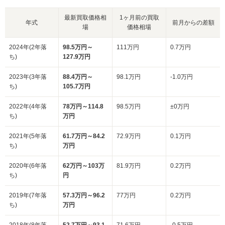
最新買取価格相
1ヶ月前の買取
年式
前月からの差額
場
価格相場
2024年(2年落
98.5万円～
111万円
0.7万円
ち)
127.9万円
2023年(3年落
88.4万円～
98.1万円
-1.0万円
ち)
105.7万円
2022年(4年落
78万円～114.8
98.5万円
±0万円
ち)
万円
2021年(5年落
61.7万円～84.2
72.9万円
0.1万円
ち)
万円
2020年(6年落
62万円～103万
81.9万円
0.2万円
ち)
円
2019年(7年落
57.3万円～96.2
77万円
0.2万円
ち)
万円