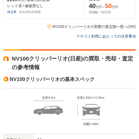
年式 /
万km未満
40
50
レッド系 / 修復歴なし
万円～
万円
埼玉県
2022
年
6
月売却
売却額：
50
万円
NV100クリッパーリオの実際の査定額一覧へ(3件)
クチコミ利用にあたっての注意事項
NV100クリッパーリオ(日産)の買取・売却・査定
の参考情報
NV100クリッパーリオの基本スペック
全長3.4m
全高1.82m〜1.91m
全幅1.48m