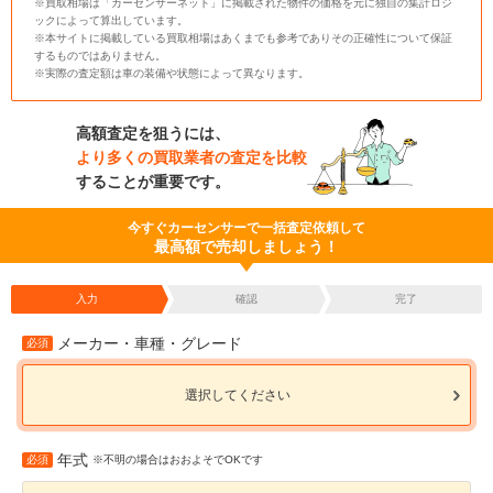
※買取相場は「カーセンサーネット」に掲載された物件の価格を元に独自の集計ロジ
ックによって算出しています。
※本サイトに掲載している買取相場はあくまでも参考でありその正確性について保証
するものではありません。
※実際の査定額は車の装備や状態によって異なります。
高額査定を狙うには、
より多くの買取業者の査定を比較
することが重要です。
今すぐカーセンサーで一括査定依頼して
最高額で売却しましょう！
入力
確認
完了
メーカー・車種・グレード
必須
選択してください
年式
必須
※不明の場合はおおよそでOKです