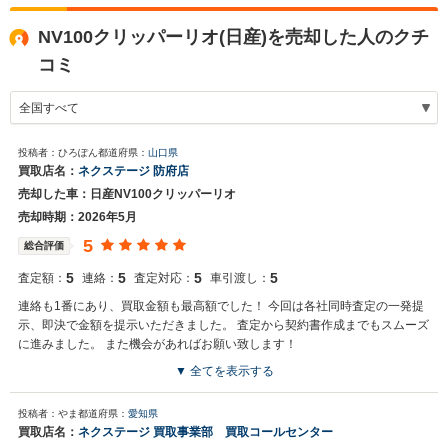
NV100クリッパーリオ(日産)を売却した人のクチ
コミ
投稿者：ひろぽん
都道府県：
山口県
買取店名：
ネクステージ 防府店
売却した車：日産NV100クリッパーリオ
売却時期：2026年5月
5
総合評価
5
5
5
5
査定額：
連絡：
査定対応：
車引渡し：
連絡も1番にあり、買取金額も最高額でした！ 今回は各社同時査定の一発提
示、即決で金額を提示いただきました。 査定から契約書作成までもスムーズ
に進みました。 また機会があればお願い致します！
▼ 全てを表示する
買取店からの返信
投稿者：やま
都道府県：
愛知県
お世話になっております。株式会社ネクステージでございます。この
買取店名：
ネクステージ 買取事業部 買取コールセンター
度はネクステージをご利用いただきまして誠にありがとうございまし