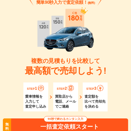
簡単90秒入力で査定依頼！
(無料)
複数の見積もりを比較して
最高額で売却しよう!
1
2
3
STEP
STEP
STEP
愛車情報を
買取店から
査定額を
入力して
電話、メール
比べて売却先
査定申し込み
でご連絡
を決める
90秒で終わるカンタン入力
無
一括査定依頼スタート
料