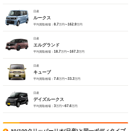
日産
ルークス
8.7
162.9
平均買取相場：
万円〜
万円
日産
エルグランド
18.7
167.3
平均買取相場：
万円〜
万円
日産
キューブ
7.6
33.3
平均買取相場：
万円〜
万円
日産
デイズルークス
3
67.6
平均買取相場：
万円〜
万円