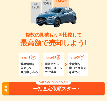
複数の見積もりを比較して
最高額で売却しよう!
1
2
3
STEP
STEP
STEP
愛車情報を
買取店から
査定額を
入力して
電話、メール
比べて売却先
査定申し込み
でご連絡
を決める
90秒で終わるカンタン入力
無
一括査定依頼スタート
料