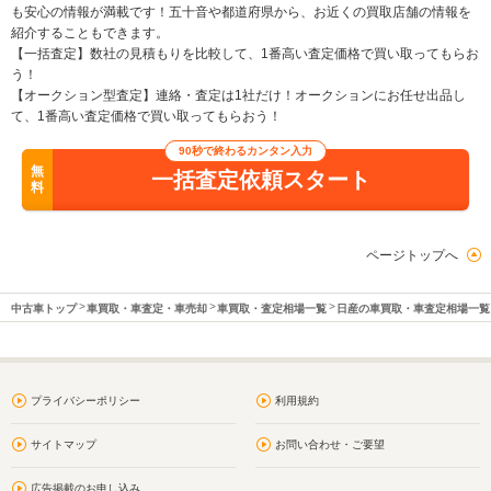
も安心の情報が満載です！五十音や都道府県から、お近くの買取店舗の情報を
紹介することもできます。
【一括査定】数社の見積もりを比較して、1番高い査定価格で買い取ってもらお
う！
【オークション型査定】連絡・査定は1社だけ！オークションにお任せ出品し
て、1番高い査定価格で買い取ってもらおう！
90秒で終わるカンタン入力
無
一括査定依頼スタート
料
ページトップへ
中古車トップ
車買取・車査定・車売却
車買取・査定相場一覧
日産の車買取・車査定相場一覧
プライバシーポリシー
利用規約
サイトマップ
お問い合わせ・ご要望
広告掲載のお申し込み