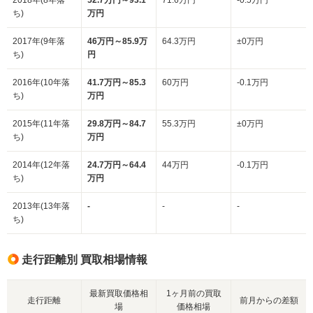
2018年(8年落
52.7万円～93.1
71.6万円
-0.5万円
ち)
万円
2017年(9年落
46万円～85.9万
64.3万円
±0万円
ち)
円
2016年(10年落
41.7万円～85.3
60万円
-0.1万円
ち)
万円
2015年(11年落
29.8万円～84.7
55.3万円
±0万円
ち)
万円
2014年(12年落
24.7万円～64.4
44万円
-0.1万円
ち)
万円
2013年(13年落
-
-
-
ち)
走行距離別 買取相場情報
最新買取価格相
1ヶ月前の買取
走行距離
前月からの差額
場
価格相場