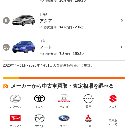
20.5
166.6
平均買取相場：
万円～
万円
トヨタ
アクア
9
14.6
236
平均買取相場：
万円～
万円
日産
ノート
10
7.2
150.5
平均買取相場：
万円～
万円
2026年7月1日〜2026年7月31日の査定依頼数を元に集計。
メーカーから中古車買取・査定相場を調べる
レクサス
トヨタ
ホンダ
日産
スズキ
国産車
すべて
ダイハツ
マツダ
スバル
三菱