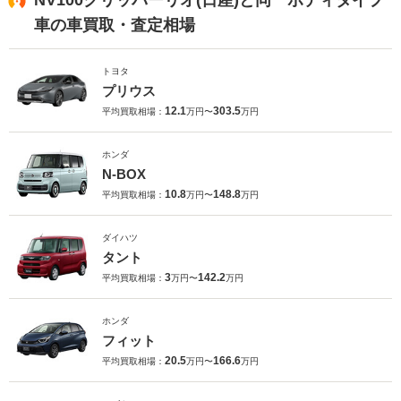
NV100クリッパーリオ(日産)と同一ボディタイプ
車の車買取・査定相場
トヨタ
プリウス
12.1
303.5
平均買取相場：
万円〜
万円
ホンダ
N-BOX
10.8
148.8
平均買取相場：
万円〜
万円
ダイハツ
タント
3
142.2
平均買取相場：
万円〜
万円
ホンダ
フィット
20.5
166.6
平均買取相場：
万円〜
万円