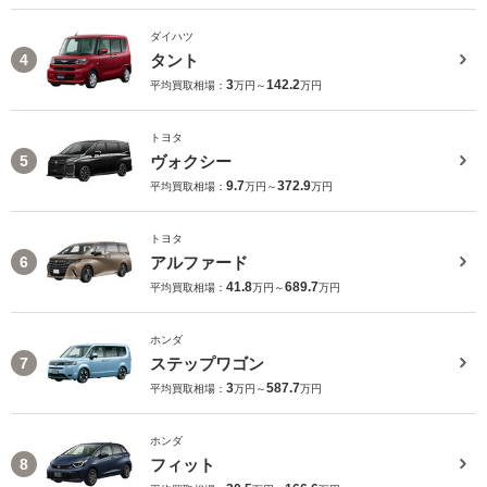
ダイハツ
タント
4
3
142.2
平均買取相場：
万円～
万円
トヨタ
ヴォクシー
5
9.7
372.9
平均買取相場：
万円～
万円
トヨタ
アルファード
6
41.8
689.7
平均買取相場：
万円～
万円
ホンダ
ステップワゴン
7
3
587.7
平均買取相場：
万円～
万円
ホンダ
フィット
8