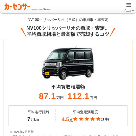
メニュー
NV100クリッパーリオ（日産）の車買取・車査定
NV100クリッパーリオの買取・査定。
平均買取相場と最高額で売却するコツ
平均買取相場額
87.1
112.1
万円～
万円
平均走行距離
平均査定満足度
7
4.5
(
3
件)
万km
点
※2026年7月更新