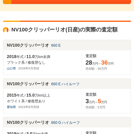
NV100クリッパーリオ(日産)の実際の査定額
NV100クリッパーリオ
660 E
査定額
2018
11.0
年式 /
万km未満
28
36
ブラック系 / 修復歴なし
万円～
万円
山口県
2026
年
5
月売却
売却額：
36
万円
NV100クリッパーリオ
660 E ハイルーフ
査定額
2015
15.0
年式 /
万km以上
3
5
ホワイト系 / 修復歴あり
万円～
万円
愛知県
2023
年
8
月売却
売却額：
5
万円
NV100クリッパーリオ
660 G ハイルーフ
査定額
2019
3.0