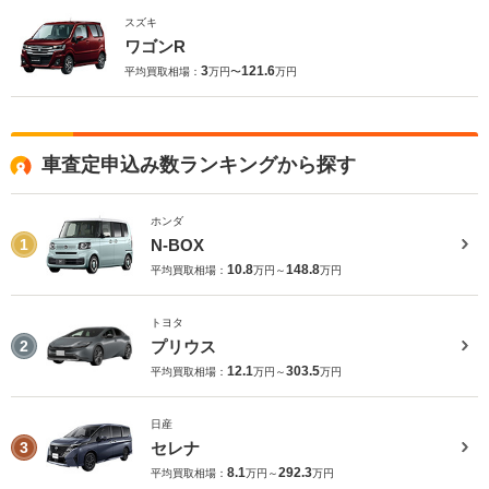
スズキ
ワゴンR
3
121.6
平均買取相場：
万円〜
万円
車査定申込み数ランキングから探す
ホンダ
N-BOX
1
10.8
148.8
平均買取相場：
万円～
万円
トヨタ
プリウス
2
12.1
303.5
平均買取相場：
万円～
万円
日産
セレナ
3
8.1
292.3
平均買取相場：
万円～
万円