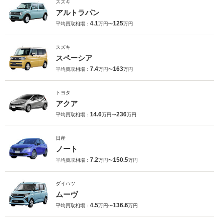
スズキ
アルトラパン
4.1
125
平均買取相場：
万円〜
万円
スズキ
スペーシア
7.4
163
平均買取相場：
万円〜
万円
トヨタ
アクア
14.6
236
平均買取相場：
万円〜
万円
日産
ノート
7.2
150.5
平均買取相場：
万円〜
万円
ダイハツ
ムーヴ
4.5
136.6
平均買取相場：
万円〜
万円