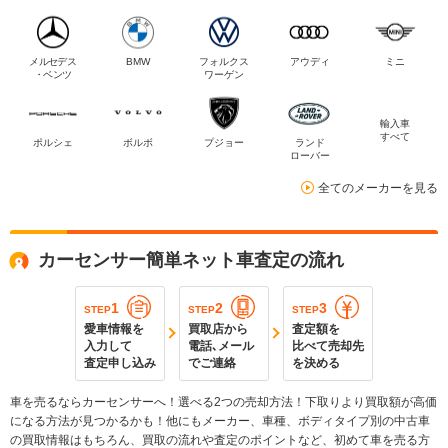
メルセデス
BMW
フォルクス
アウディ
ミニ
・ベンツ
ワーゲン
輸入車
すべて
ポルシェ
ボルボ
プジョー
ランド
ローバー
全てのメーカーを見る
カーセンサー簡単ネット車査定の流れ
1
2
3
STEP
STEP
STEP
愛車情報を
買取店から
査定額を
入力して
電話､メール
比べて売却先
査定申し込み
でご連絡
を決める
車を売るならカーセンサーへ！選べる2つの売却方法！下取りより買取額が高価
になる方法が見つかるかも！他にもメーカー、車種、ボディタイプ別の中古車
の買取情報はもちろん、買取の流れや査定のポイントなど、初めて車を売る方