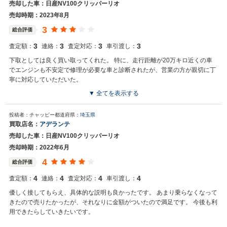
売却した車：日産NV100クリッパーリオ
た。今後もご満足いただけるよう精進してまいります。スタッフ一
同、またのご利用お待ちしております。
売却時期：2023年8月
3
総合評価
3
3
3
3
査定額：
連絡：
査定対応：
車引渡し：
下取としては良く買い取ってくれた。 特に、走行距離が20万キロ近くの車
でエンジンも不安定で修理が必要な車と診断されたが、営業の方が親切に丁
寧に対応していただいた。
▼ 全てを表示する
買取店からの返信
投稿者：チャッピー
都道府県：
埼玉県
お世話になっております。 株式会社ネクステージでございます。 この
買取店名：
アデランテ
度はネクステージをご利用いただきまして誠にありがとうございまし
売却した車：日産NV100クリッパーリオ
た。 弊社スタッフの接客をお褒め頂き光栄です。 今後もご満足いただ
けるよう精進してまいります。 スタッフ一同、またのご利用お待ちし
売却時期：2022年6月
ております。
4
総合評価
4
4
4
4
査定額：
連絡：
査定対応：
車引渡し：
優しく接してもらえ、具体的な説明も良かったです。 あまり乗らなくなって
きたので売りたかったが、それなりに金額がついたので満足です。 今後も利
用できたらしていきたいです。