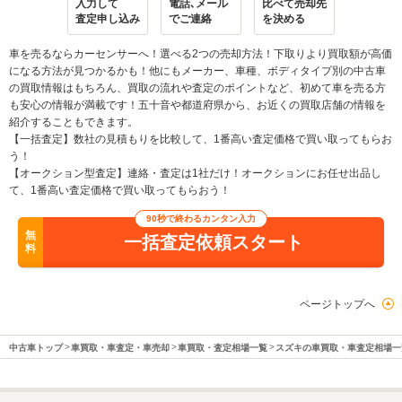
入力して
電話､メール
比べて売却先
査定申し込み
でご連絡
を決める
車を売るならカーセンサーへ！選べる2つの売却方法！下取りより買取額が高価
になる方法が見つかるかも！他にもメーカー、車種、ボディタイプ別の中古車
の買取情報はもちろん、買取の流れや査定のポイントなど、初めて車を売る方
も安心の情報が満載です！五十音や都道府県から、お近くの買取店舗の情報を
紹介することもできます。
【一括査定】数社の見積もりを比較して、1番高い査定価格で買い取ってもらお
う！
【オークション型査定】連絡・査定は1社だけ！オークションにお任せ出品し
て、1番高い査定価格で買い取ってもらおう！
90秒で終わるカンタン入力
無
一括査定依頼スタート
料
ページトップへ
中古車トップ
車買取・車査定・車売却
車買取・査定相場一覧
スズキの車買取・車査定相場一