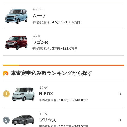
ダイハツ
ムーヴ
4.5
136.6
平均買取相場：
万円〜
万円
スズキ
ワゴンR
3
121.6
平均買取相場：
万円〜
万円
車査定申込み数ランキングから探す
ホンダ
N-BOX
1
10.8
148.8
平均買取相場：
万円～
万円
トヨタ
プリウス
2
12.1
303.5
平均買取相場：
万円～
万円