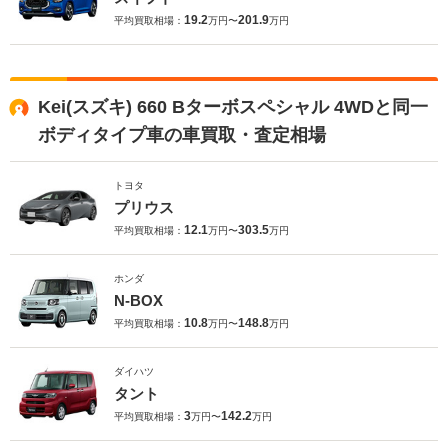
19.2
201.9
平均買取相場：
万円〜
万円
Kei(スズキ) 660 Bターボスペシャル 4WDと同一
ボディタイプ車の車買取・査定相場
トヨタ
プリウス
12.1
303.5
平均買取相場：
万円〜
万円
ホンダ
N-BOX
10.8
148.8
平均買取相場：
万円〜
万円
ダイハツ
タント
3
142.2
平均買取相場：
万円〜
万円