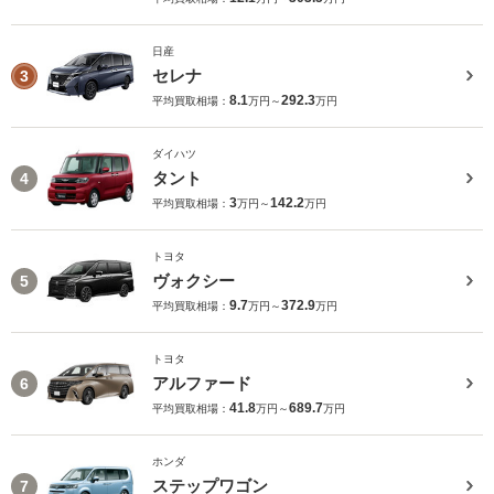
日産
セレナ
3
8.1
292.3
平均買取相場：
万円～
万円
ダイハツ
タント
4
3
142.2
平均買取相場：
万円～
万円
トヨタ
ヴォクシー
5
9.7
372.9
平均買取相場：
万円～
万円
トヨタ
アルファード
6
41.8
689.7
平均買取相場：
万円～
万円
ホンダ
ステップワゴン
7