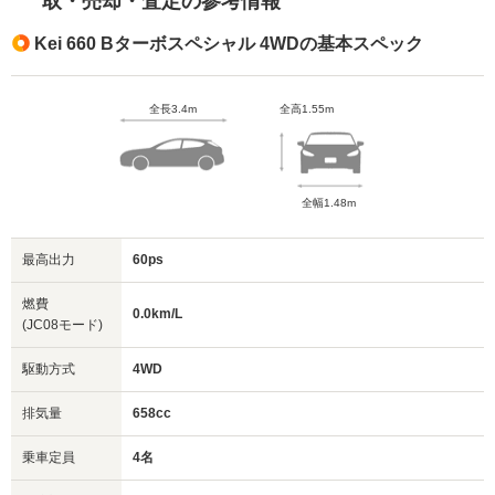
取・売却・査定の参考情報
Kei 660 Bターボスペシャル 4WDの基本スペック
全長3.4m
全高1.55m
全幅1.48m
最高出力
60ps
燃費
0.0km/L
(JC08モード)
駆動方式
4WD
排気量
658cc
乗車定員
4名