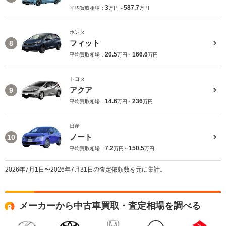
3
587.7
平均買取相場：
万円～
万円
ホンダ
フィット
8
20.5
166.6
平均買取相場：
万円～
万円
トヨタ
アクア
9
14.6
236
平均買取相場：
万円～
万円
日産
ノート
10
7.2
150.5
平均買取相場：
万円～
万円
2026年7月1日〜2026年7月31日の査定依頼数を元に集計。
メーカーから中古車買取・査定相場を調べる