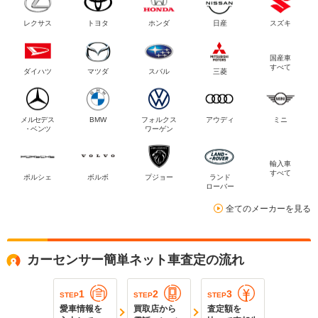
レクサス
トヨタ
ホンダ
日産
スズキ
国産車
すべて
ダイハツ
マツダ
スバル
三菱
メルセデス
BMW
フォルクス
アウディ
ミニ
・ベンツ
ワーゲン
輸入車
すべて
ポルシェ
ボルボ
プジョー
ランド
ローバー
全てのメーカーを見る
カーセンサー簡単ネット車査定の流れ
1
2
3
STEP
STEP
STEP
愛車情報を
買取店から
査定額を