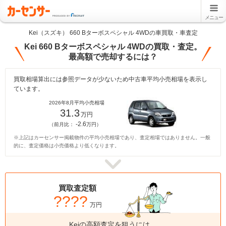
メニュー
Kei（スズキ） 660 Bターボスペシャル 4WDの車買取・車査定
Kei 660 Bターボスペシャル 4WDの買取・査定。
最高額で売却するには？
買取相場算出には参照データが少ないため中古車平均小売相場を表示し
ています。
2026年8月平均小売相場
31.3
万円
-2.6
（前月比：
万円）
※上記はカーセンサー掲載物件の平均小売相場であり、査定相場ではありません。一般
的に、査定価格は小売価格より低くなります。
買取査定額
????
万円
Keiの高額査定を狙うには、