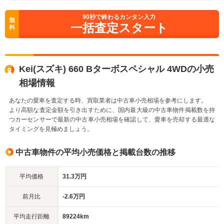
90
秒で終わるカンタン入力
無
一括査定スタート
料
Kei(スズキ) 660 Bターボスペシャル 4WDの小売
相場情報
あなたの愛車を査定する時、買取業者は中古車小売相場を参考にします。
より高額な査定金額を引き出すために、国内最大級の中古車物件掲載数を持
つカーセンサーで最新の中古車小売相場を確認して、愛車を売却する最適な
タイミングを見極めましょう。
中古車物件の平均小売価格と掲載台数の推移
平均価格
31.3万円
前月比
-2.6万円
平均走行距離
89224km