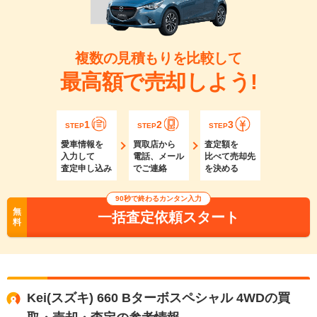
複数の見積もりを比較して
最高額で売却しよう!
1
2
3
STEP
STEP
STEP
愛車情報を
買取店から
査定額を
入力して
電話、メール
比べて売却先
査定申し込み
でご連絡
を決める
90秒で終わるカンタン入力
無
一括査定依頼スタート
料
Kei(スズキ) 660 Bターボスペシャル 4WDの買