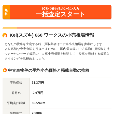
90
秒で終わるカンタン入力
無
一括査定スタート
料
Kei(スズキ) 660 ワークスの小売相場情報
あなたの愛車を査定する時、買取業者は中古車小売相場を参考にします。
より高額な査定金額を引き出すために、国内最大級の中古車物件掲載数を持
つカーセンサーで最新の中古車小売相場を確認して、愛車を売却する最適な
タイミングを見極めましょう。
中古車物件の平均小売価格と掲載台数の推移
平均価格
31.3万円
前月比
-2.6万円
平均走行距離
89224km
平均年式
2008年