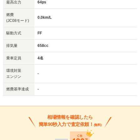
最高出力
64ps
燃費
0.0km/L
(JC08モード)
駆動方式
FF
排気量
658cc
乗車定員
4名
環境対策
-
エンジン
燃費基準達成
-
相場情報を確認したら
簡単90秒入力で査定依頼！
(無料)