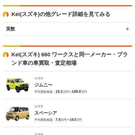
た。 弊社ではKeiのような軽自動車の専門店を展開している関係もあ
り、大変得意な車種となっております。軽自動車の他にもミニバンや
Kei(スズキ)の他グレード詳細を見てみる
SUV、輸入車などの各種専門店を展開しているため、また機会がござ
いましたら是非お力添えできれば幸いでございます。 今後とも宜しく
お願い申し上げます。
英数
Kei(スズキ) 660 ワークスと同一メーカー・ブラ
ンド車の車買取・査定相場
スズキ
ジムニー
19.2
188.6
平均買取相場：
万円〜
万円
スズキ
スペーシア
7.4
163
平均買取相場：
万円〜
万円
スズキ