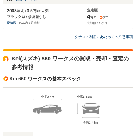
査定額
2008
3.5
年式 /
万km未満
4
5
ブラック系 / 修復歴なし
万円～
万円
愛知県
2022
年
7
月売却
売却額：
5
万円
クチコミ利用にあたっての注意事項
Kei(スズキ) 660 ワークスの買取・売却・査定の
参考情報
Kei 660 ワークスの基本スペック
全長3.4m
全高1.53m
全幅1.48m