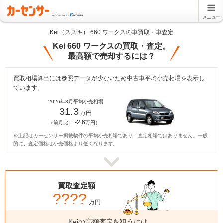
メニュー
Kei（スズキ） 660 ワークスの車買取・車査定
Kei 660 ワークスの買取・査定。
最高額で売却するには？
買取相場算出には参照データが少ないため中古車平均小売相場を表示し
ています。
2026年8月平均小売相場
31.3
万円
-2.6
（前月比：
万円）
※上記はカーセンサー掲載物件の平均小売相場であり、査定相場ではありません。一般
的に、査定価格は小売価格より低くなります。
買取査定額
????
万円
Keiの高額査定を狙うには、