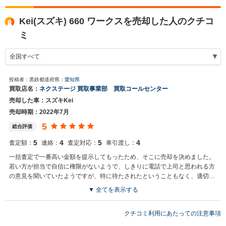
Kei(スズキ) 660 ワークスを売却した人のクチコ
ミ
投稿者：黒鉄
都道府県：
愛知県
買取店名：
ネクステージ 買取事業部 買取コールセンター
売却した車：スズキKei
売却時期：2022年7月
5
総合評価
5
4
5
4
査定額：
連絡：
査定対応：
車引渡し：
一括査定で一番高い金額を提示してもったため、そこに売却を決めました。
若い方が担当で自信に権限がないようで、しきりに電話で上司と思われる方
の意見を聞いていたようですが、特に待たされたということもなく、適切に
対応してもらいました。
▼ 全てを表示する
買取店からの返信
お世話になっております。 株式会社ネクステージでございます。 この
クチコミ利用にあたっての注意事項
度はネクステージをご利用いただきまして誠にありがとうございまし