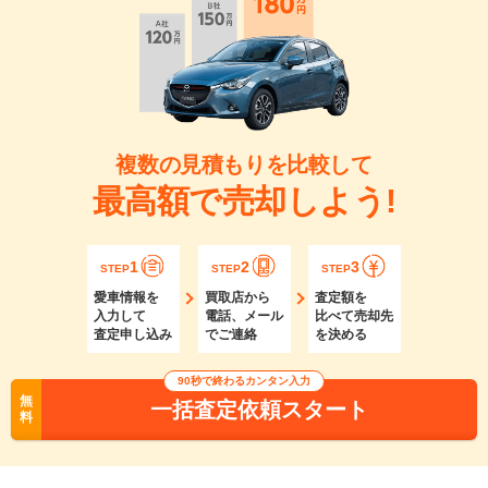
複数の見積もりを比較して
最高額で売却しよう!
1
2
3
STEP
STEP
STEP
愛車情報を
買取店から
査定額を
入力して
電話、メール
比べて売却先
査定申し込み
でご連絡
を決める
90秒で終わるカンタン入力
無
一括査定依頼スタート
料