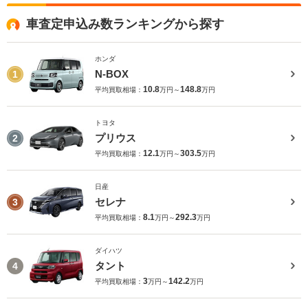
車査定申込み数ランキングから探す
ホンダ
N-BOX
1
10.8
148.8
平均買取相場：
万円～
万円
トヨタ
プリウス
2
12.1
303.5
平均買取相場：
万円～
万円
日産
セレナ
3
8.1
292.3
平均買取相場：
万円～
万円
ダイハツ
タント
4
3
142.2
平均買取相場：
万円～
万円