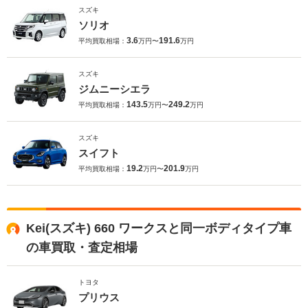
スズキ
ソリオ
3.6
191.6
平均買取相場：
万円〜
万円
スズキ
ジムニーシエラ
143.5
249.2
平均買取相場：
万円〜
万円
スズキ
スイフト
19.2
201.9
平均買取相場：
万円〜
万円
Kei(スズキ) 660 ワークスと同一ボディタイプ車
の車買取・査定相場
トヨタ
プリウス