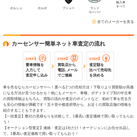
輸入車
すべて
ポルシェ
ボルボ
プジョー
ランド
ローバー
全てのメーカーを見る
カーセンサー簡単ネット車査定の流れ
1
2
3
STEP
STEP
STEP
愛車情報を
買取店から
査定額を
入力して
電話､メール
比べて売却先
査定申し込み
でご連絡
を決める
車を売るならカーセンサーへ！選べる2つの売却方法！下取りより買取額が高価
になる方法が見つかるかも！他にもメーカー、車種、ボディタイプ別の中古車
の買取情報はもちろん、買取の流れや査定のポイントなど、初めて車を売る方
も安心の情報が満載です！五十音や都道府県から、お近くの買取店舗の情報を
紹介することもできます。
【一括査定】数社の見積もりを比較して、1番高い査定価格で買い取ってもらお
う！
【オークション型査定】連絡・査定は1社だけ！オークションにお任せ出品し
て、1番高い査定価格で買い取ってもらおう！