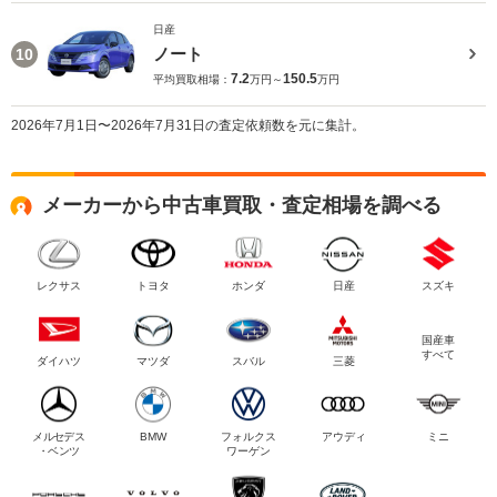
日産
ノート
10
7.2
150.5
平均買取相場：
万円～
万円
2026年7月1日〜2026年7月31日の査定依頼数を元に集計。
メーカーから中古車買取・査定相場を調べる
レクサス
トヨタ
ホンダ
日産
スズキ
国産車
すべて
ダイハツ
マツダ
スバル
三菱
メルセデス
BMW
フォルクス
アウディ
ミニ
・ベンツ
ワーゲン