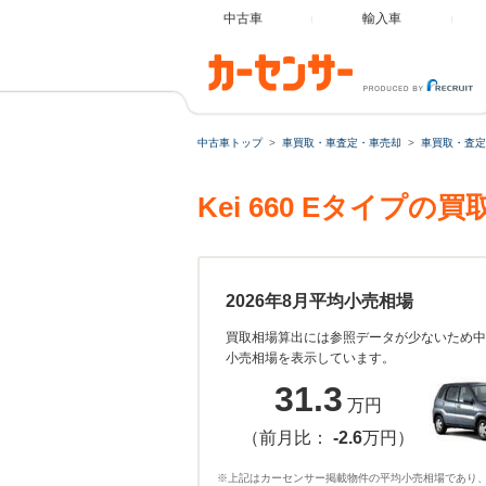
中古車
輸入車
中古車トップ
車買取・車査定・車売却
車買取・査定
Kei 660 Eタイ
2026年8月平均小売相場
買取相場算出には参照データが少ないため中
小売相場を表示しています。
31.3
万円
（前月比：
-2.6
万円）
※上記はカーセンサー掲載物件の平均小売相場であり