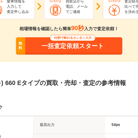
1
2
3
STEP
STEP
愛車情報を
買取店から
査定額
入力して
電話、メール
比べて
査定申し込み
でご連絡
を決め
90秒
相場情報を確認したら簡単
入力で査定依頼！
90秒で終わるカンタン入力
無
一括査定依頼スタート
料
ズキ) 660 Eタイプの買取・売却・査定の参考情報
ク
最高出力
54ps
長