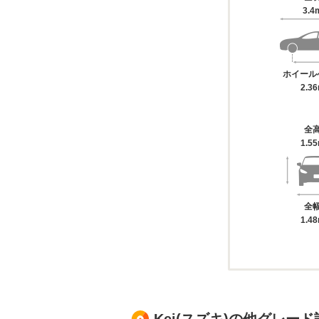
3.4
ホイール
2.3
全
1.5
全
1.4