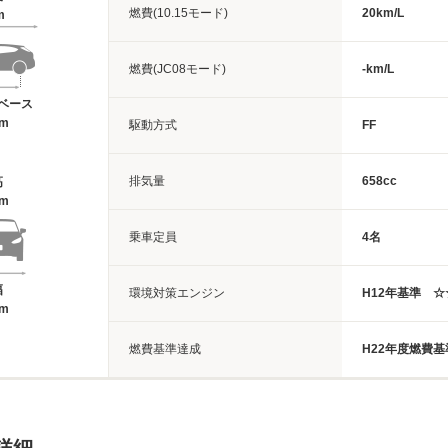
燃費(10.15モード)
20km/L
m
燃費(JC08モード)
-km/L
ベース
6m
駆動方式
FF
排気量
658cc
高
5m
乗車定員
4名
幅
環境対策エンジン
H12年基準 ☆
8m
燃費基準達成
H22年度燃費