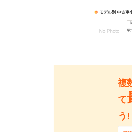
モデル別 中古車
平
複
て
う!