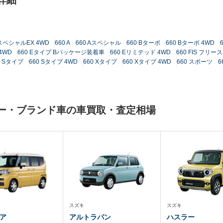
詳細
スペシャルEX 4WD
660 A
660 Aスペシャル
660 Bターボ
660 Bターボ 4WD
 4WD
660 Eタイプ Bパッケージ装着車
660 Eリミテッド 4WD
660 FIS フ
0 Sタイプ
660 Sタイプ 4WD
660 Xタイプ
660 Xタイプ 4WD
660 スポーツ
6
ーカー・ブランド車の車買取・査定相場
スズキ
スズキ
ア
アルトラパン
ハスラー