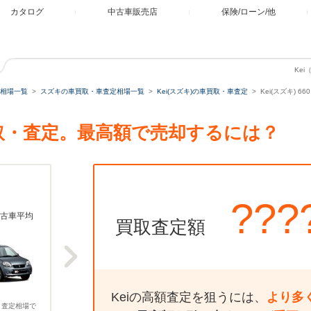
カタログ
中古車販売店
保険/ローン/他
Ke
相場一覧
スズキの車買取・車査定相場一覧
Kei(スズキ)の車買取・車査定
Kei(スズキ) 
プの買取・査定。最高額で売却するには？
???
古車平均
買取査定額
Keiの高額査定を狙うには、
より多
、査定相場で