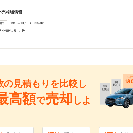
小売相場情報
初代
1998年10月～2009年8月
均小売相場
万円
数の見積もりを比較し
最高額
売却
で
しよ