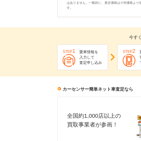
はありません。一般的に、査定価格は小売価格より
す。
今す
1
2
STEP
STEP
愛車情報を
入力して
査定申し込み
カーセンサー簡単ネット車査定なら
全国約1,000店以上の
買取事業者が参画！