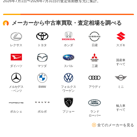
2026年7月1日〜2026年7月31日の査定依頼数を元に集計。
メーカーから中古車買取・査定相場を調べる
レクサス
トヨタ
ホンダ
日産
スズキ
国産車
すべて
ダイハツ
マツダ
スバル
三菱
メルセデス
BMW
フォルクス
アウディ
ミニ
・ベンツ
ワーゲン
輸入車
すべて
ポルシェ
ボルボ
プジョー
ランド
ローバー
全てのメーカーを見る