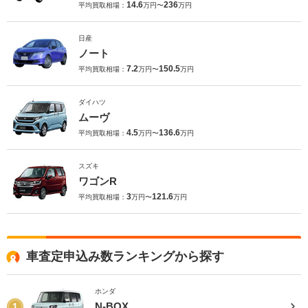
14.6
236
平均買取相場：
万円〜
万円
日産
ノート
7.2
150.5
平均買取相場：
万円〜
万円
ダイハツ
ムーヴ
4.5
136.6
平均買取相場：
万円〜
万円
スズキ
ワゴンR
3
121.6
平均買取相場：
万円〜
万円
車査定申込み数ランキングから探す
ホンダ
N-BOX
1