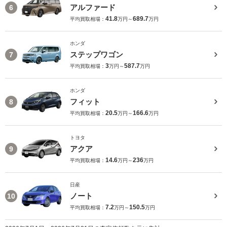
アルファード
6
41.8
689.7
平均買取相場：
万円～
万円
ホンダ
ステップワゴン
7
3
587.7
平均買取相場：
万円～
万円
ホンダ
フィット
8
20.5
166.6
平均買取相場：
万円～
万円
トヨタ
アクア
9
14.6
236
平均買取相場：
万円～
万円
日産
ノート
10
7.2
150.5
平均買取相場：
万円～
万円