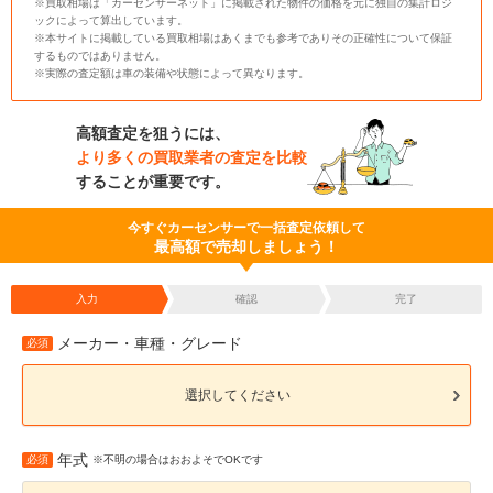
※買取相場は「カーセンサーネット」に掲載された物件の価格を元に独自の集計ロジ
ックによって算出しています。
※本サイトに掲載している買取相場はあくまでも参考でありその正確性について保証
するものではありません。
※実際の査定額は車の装備や状態によって異なります。
高額査定を狙うには、
より多くの買取業者の査定を比較
することが重要です。
今すぐカーセンサーで一括査定依頼して
最高額で売却しましょう！
入力
確認
完了
メーカー・車種・グレード
必須
選択してください
年式
必須
※不明の場合はおおよそでOKです