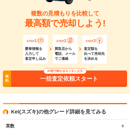
複数の見積もりを比較して
最高額で売却しよう!
1
2
3
STEP
STEP
STEP
愛車情報を
買取店から
査定額を
入力して
電話、メール
比べて売却先
査定申し込み
でご連絡
を決める
90秒で終わるカンタン入力
無
一括査定依頼スタート
料
Kei(スズキ)の他グレード詳細を見てみる
英数