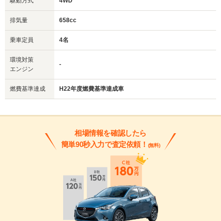
駆動方式
4WD
排気量
658cc
乗車定員
4名
環境対策
-
エンジン
燃費基準達成
H22年度燃費基準達成車
相場情報を確認したら
簡単90秒入力で査定依頼！
(無料)