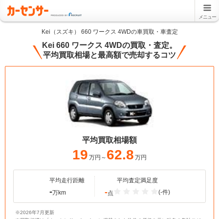
メニュー
Kei（スズキ） 660 ワークス 4WDの車買取・車査定
Kei 660 ワークス 4WDの買取・査定。
平均買取相場と最高額で売却するコツ
平均買取相場額
19
62.8
万円～
万円
平均走行距離
平均査定満足度
-
-
(-件)
万km
点
※2026年7月更新