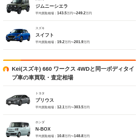
ジムニーシエラ
143.5
249.2
平均買取相場：
万円〜
万円
スズキ
スイフト
19.2
201.9
平均買取相場：
万円〜
万円
Kei(スズキ) 660 ワークス 4WDと同一ボディタイ
プ車の車買取・査定相場
トヨタ
プリウス
12.1
303.5
平均買取相場：
万円〜
万円
ホンダ
N-BOX
10.8
148.8
平均買取相場：
万円〜
万円