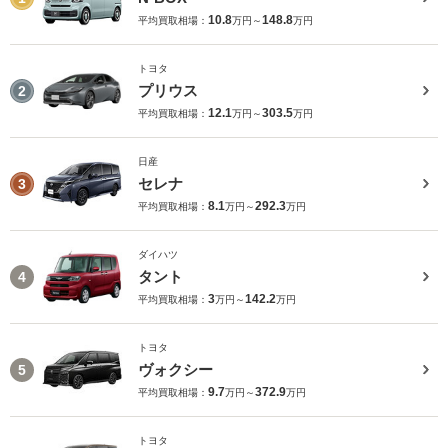
10.8
148.8
平均買取相場：
万円～
万円
トヨタ
プリウス
2
12.1
303.5
平均買取相場：
万円～
万円
日産
セレナ
3
8.1
292.3
平均買取相場：
万円～
万円
ダイハツ
タント
4
3
142.2
平均買取相場：
万円～
万円
トヨタ
ヴォクシー
5
9.7
372.9
平均買取相場：
万円～
万円
トヨタ