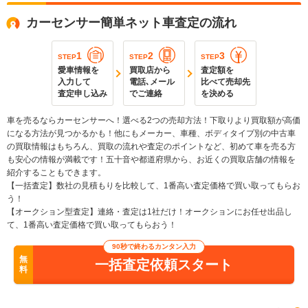
カーセンサー簡単ネット車査定の流れ
1
2
3
STEP
STEP
STEP
愛車情報を
買取店から
査定額を
入力して
電話､メール
比べて売却先
査定申し込み
でご連絡
を決める
車を売るならカーセンサーへ！選べる2つの売却方法！下取りより買取額が高価
になる方法が見つかるかも！他にもメーカー、車種、ボディタイプ別の中古車
の買取情報はもちろん、買取の流れや査定のポイントなど、初めて車を売る方
も安心の情報が満載です！五十音や都道府県から、お近くの買取店舗の情報を
紹介することもできます。
【一括査定】数社の見積もりを比較して、1番高い査定価格で買い取ってもらお
う！
【オークション型査定】連絡・査定は1社だけ！オークションにお任せ出品し
て、1番高い査定価格で買い取ってもらおう！
90秒で終わるカンタン入力
無
一括査定依頼スタート
料