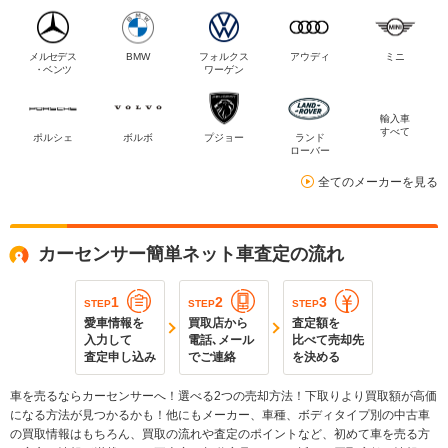
メルセデス
BMW
フォルクス
アウディ
ミニ
・ベンツ
ワーゲン
輸入車
すべて
ポルシェ
ボルボ
プジョー
ランド
ローバー
全てのメーカーを見る
カーセンサー簡単ネット車査定の流れ
1
2
3
STEP
STEP
STEP
愛車情報を
買取店から
査定額を
入力して
電話､メール
比べて売却先
査定申し込み
でご連絡
を決める
車を売るならカーセンサーへ！選べる2つの売却方法！下取りより買取額が高価
になる方法が見つかるかも！他にもメーカー、車種、ボディタイプ別の中古車
の買取情報はもちろん、買取の流れや査定のポイントなど、初めて車を売る方