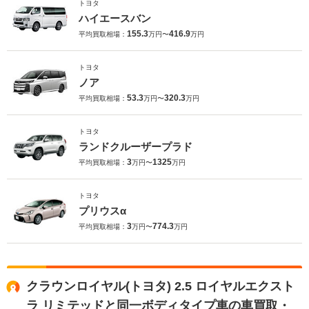
トヨタ
ハイエースバン
155.3
416.9
平均買取相場：
万円〜
万円
トヨタ
ノア
53.3
320.3
平均買取相場：
万円〜
万円
トヨタ
ランドクルーザープラド
3
1325
平均買取相場：
万円〜
万円
トヨタ
プリウスα
3
774.3
平均買取相場：
万円〜
万円
クラウンロイヤル(トヨタ) 2.5 ロイヤルエクスト
ラ リミテッドと同一ボディタイプ車の車買取・