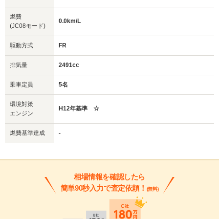
燃費
0.0km/L
(JC08モード)
駆動方式
FR
排気量
2491cc
乗車定員
5名
環境対策
H12年基準 ☆
エンジン
燃費基準達成
-
相場情報を確認したら
簡単90秒入力で査定依頼！
(無料)