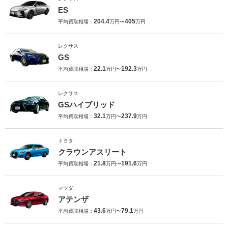
ES
204.4
405
平均買取相場：
万円〜
万円
レクサス
GS
22.1
192.3
平均買取相場：
万円〜
万円
レクサス
GSハイブリッド
32.1
237.9
平均買取相場：
万円〜
万円
トヨタ
クラウンアスリート
21.8
191.6
平均買取相場：
万円〜
万円
マツダ
アテンザ
43.6
79.1
平均買取相場：
万円〜
万円