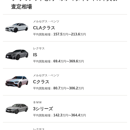
査定相場
メルセデス・ベンツ
CLAクラス
157.5
213.6
平均買取相場：
万円〜
万円
レクサス
IS
69.4
369.6
平均買取相場：
万円〜
万円
メルセデス・ベンツ
Cクラス
80.7
306.2
平均買取相場：
万円〜
万円
ＢＭＷ
3シリーズ
142.3
364.4
平均買取相場：
万円〜
万円
レクサス