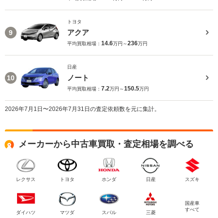
トヨタ
アクア
9
14.6
236
平均買取相場：
万円～
万円
日産
ノート
10
7.2
150.5
平均買取相場：
万円～
万円
2026年7月1日〜2026年7月31日の査定依頼数を元に集計。
メーカーから中古車買取・査定相場を調べる
レクサス
トヨタ
ホンダ
日産
スズキ
国産車
すべて
ダイハツ
マツダ
スバル
三菱