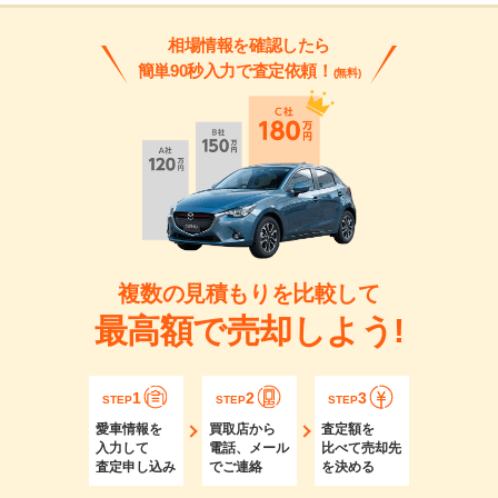
相場情報を確認したら
簡単90秒入力で査定依頼！
(無料)
複数の見積もりを比較して
最高額で売却しよう!
1
2
3
STEP
STEP
STEP
愛車情報を
買取店から
査定額を
入力して
電話、メール
比べて売却先
査定申し込み
でご連絡
を決める