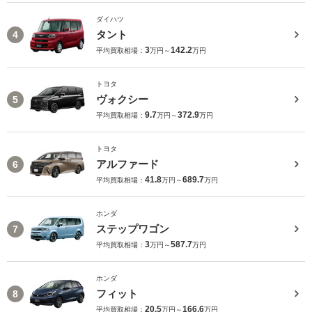
ダイハツ
タント
4
3
142.2
平均買取相場：
万円～
万円
トヨタ
ヴォクシー
5
9.7
372.9
平均買取相場：
万円～
万円
トヨタ
アルファード
6
41.8
689.7
平均買取相場：
万円～
万円
ホンダ
ステップワゴン
7
3
587.7
平均買取相場：
万円～
万円
ホンダ
フィット
8
20.5
166.6
平均買取相場：
万円～
万円