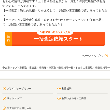
も安心の情報が満載です！五十音や都道府県から、お近くの買取店舗の情報を
紹介することもできます。
【一括査定】数社の見積もりを比較して、1番高い査定価格で買い取ってもらお
う！
【オークション型査定】連絡・査定は1社だけ！オークションにお任せ出品し
て、1番高い査定価格で買い取ってもらおう！
90秒で終わるカンタン入力
無
一括査定依頼スタート
料
ページトップへ
中古車トップ
車買取・車査定・車売却
車買取・査定相場一覧
トヨタの車買取・車査定相場一
プライバシーポリシー
利用規約
サイトマップ
お問い合わせ・ご要望
広告掲載のお申し込み