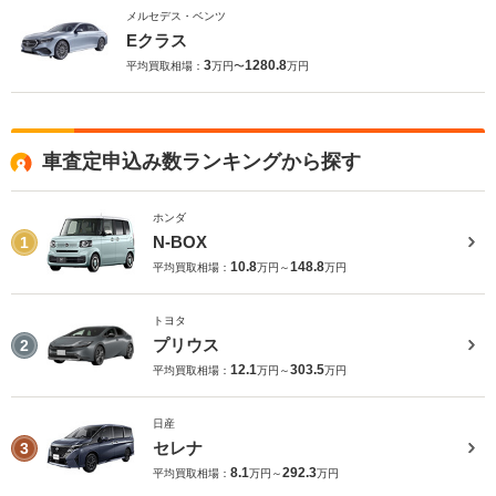
メルセデス・ベンツ
Eクラス
3
1280.8
平均買取相場：
万円〜
万円
車査定申込み数ランキングから探す
ホンダ
N-BOX
1
10.8
148.8
平均買取相場：
万円～
万円
トヨタ
プリウス
2
12.1
303.5
平均買取相場：
万円～
万円
日産
セレナ
3
8.1
292.3
平均買取相場：
万円～
万円