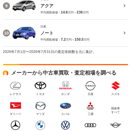
アクア
9
14.6
236
平均買取相場：
万円～
万円
日産
ノート
10
7.2
150.5
平均買取相場：
万円～
万円
2026年7月1日〜2026年7月31日の査定依頼数を元に集計。
メーカーから中古車買取・査定相場を調べる
レクサス
トヨタ
ホンダ
日産
スズキ
国産車
すべて
ダイハツ
マツダ
スバル
三菱