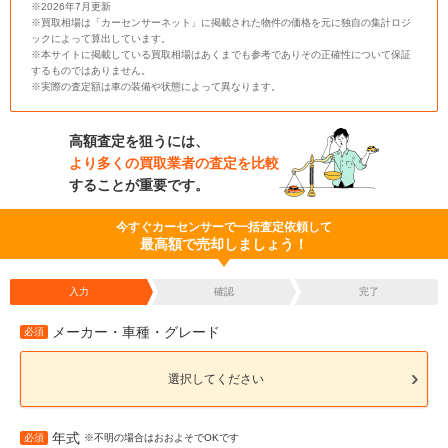
※2026年7月更新
※買取相場は「カーセンサーネット」に掲載された物件の価格を元に独自の集計ロジ
ックによって算出しています。
※本サイトに掲載している買取相場はあくまでも参考でありその正確性について保証
するものではありません。
※実際の査定額は車の装備や状態によって異なります。
高額査定を狙うには、
より多くの買取業者の査定を比較
することが重要です。
今すぐカーセンサーで一括査定依頼して
最高額で売却しましょう！
入力
確認
完了
メーカー・車種・グレード
必須
選択してください
年式
必須
※不明の場合はおおよそでOKです