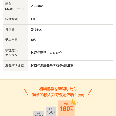
燃費
23.2km/L
(JC08モード)
駆動方式
FR
排気量
2493cc
乗車定員
5名
環境対策
H17年基準 ☆☆☆☆
エンジン
燃費基準達成
H32年度燃費基準+20%達成車
相場情報を確認したら
簡単90秒入力で査定依頼！
(無料)