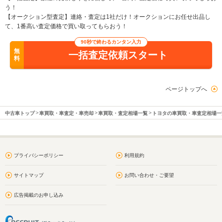
う！
【オークション型査定】連絡・査定は1社だけ！オークションにお任せ出品し
て、1番高い査定価格で買い取ってもらおう！
90秒で終わるカンタン入力
無
一括査定依頼スタート
料
ページトップへ
中古車トップ
車買取・車査定・車売却
車買取・査定相場一覧
トヨタの車買取・車査定相場一
プライバシーポリシー
利用規約
サイトマップ
お問い合わせ・ご要望
広告掲載のお申し込み