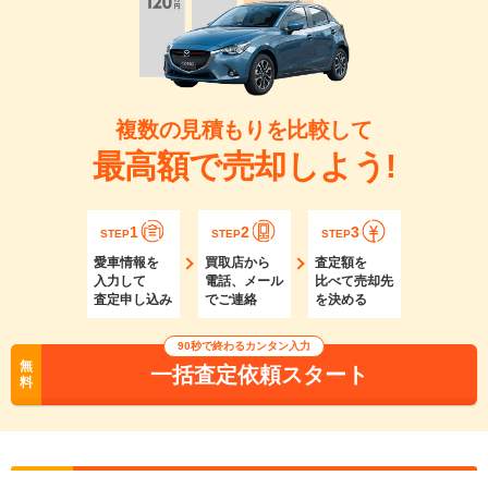
複数の見積もりを比較して
最高額で売却しよう!
1
2
3
STEP
STEP
STEP
愛車情報を
買取店から
査定額を
入力して
電話、メール
比べて売却先
査定申し込み
でご連絡
を決める
90秒で終わるカンタン入力
無
一括査定依頼スタート
料