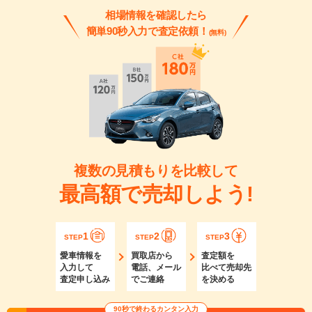
相場情報を確認したら
簡単90秒入力で査定依頼！
(無料)
複数の見積もりを比較して
最高額で売却しよう!
1
2
3
STEP
STEP
STEP
愛車情報を
買取店から
査定額を
入力して
電話、メール
比べて売却先
査定申し込み
でご連絡
を決める
90秒で終わるカンタン入力