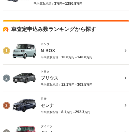
3
1280.8
平均買取相場：
万円〜
万円
車査定申込み数ランキングから探す
ホンダ
N-BOX
1
10.8
148.8
平均買取相場：
万円～
万円
トヨタ
プリウス
2
12.1
303.5
平均買取相場：
万円～
万円
日産
セレナ
3
8.1
292.3
平均買取相場：
万円～
万円
ダイハツ