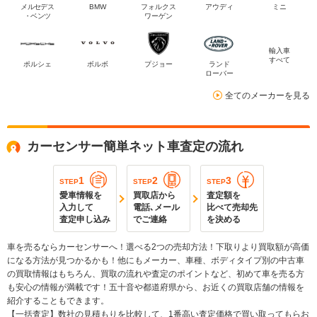
メルセデス
BMW
フォルクス
アウディ
ミニ
・ベンツ
ワーゲン
輸入車
すべて
ポルシェ
ボルボ
プジョー
ランド
ローバー
全てのメーカーを見る
カーセンサー簡単ネット車査定の流れ
1
2
3
STEP
STEP
STEP
愛車情報を
買取店から
査定額を
入力して
電話､メール
比べて売却先
査定申し込み
でご連絡
を決める
車を売るならカーセンサーへ！選べる2つの売却方法！下取りより買取額が高価
になる方法が見つかるかも！他にもメーカー、車種、ボディタイプ別の中古車
の買取情報はもちろん、買取の流れや査定のポイントなど、初めて車を売る方
も安心の情報が満載です！五十音や都道府県から、お近くの買取店舗の情報を
紹介することもできます。
【一括査定】数社の見積もりを比較して、1番高い査定価格で買い取ってもらお