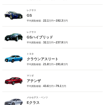
レクサス
GS
22.1
192.3
平均買取相場：
万円〜
万円
レクサス
GSハイブリッド
32.1
237.9
平均買取相場：
万円〜
万円
トヨタ
クラウンアスリート
21.8
191.6
平均買取相場：
万円〜
万円
マツダ
アテンザ
43.6
79.1
平均買取相場：
万円〜
万円
メルセデス・ベンツ
Eクラス