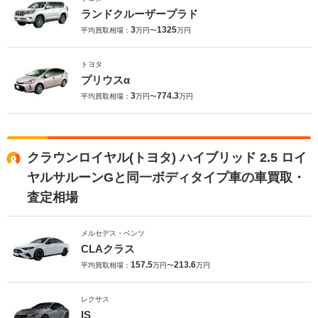
ランドクルーザープラド
3
1325
平均買取相場：
万円〜
万円
トヨタ
プリウスα
3
774.3
平均買取相場：
万円〜
万円
クラウンロイヤル(トヨタ) ハイブリッド 2.5 ロイ
ヤルサルーンGと同一ボディタイプ車の車買取・
査定相場
メルセデス・ベンツ
CLAクラス
157.5
213.6
平均買取相場：
万円〜
万円
レクサス
IS