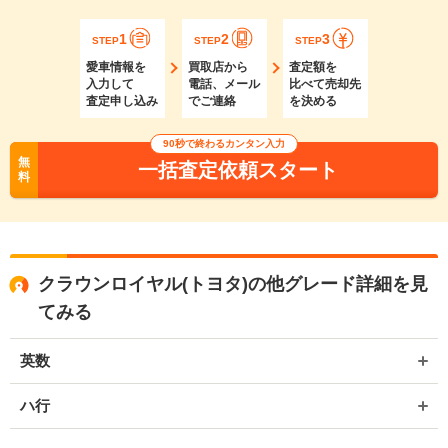
1
2
3
STEP
STEP
STEP
愛車情報を
買取店から
査定額を
入力して
電話、メール
比べて売却先
査定申し込み
でご連絡
を決める
90秒で終わるカンタン入力
無
一括査定依頼スタート
料
クラウンロイヤル(トヨタ)の他グレード詳細を見
てみる
英数
ハ行