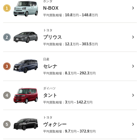
ホンダ
N-BOX
1
10.8
148.8
平均買取相場：
万円～
万円
トヨタ
プリウス
2
12.1
303.5
平均買取相場：
万円～
万円
日産
セレナ
3
8.1
292.3
平均買取相場：
万円～
万円
ダイハツ
タント
4
3
142.2
平均買取相場：
万円～
万円
トヨタ
ヴォクシー
5
9.7
372.9
平均買取相場：
万円～
万円