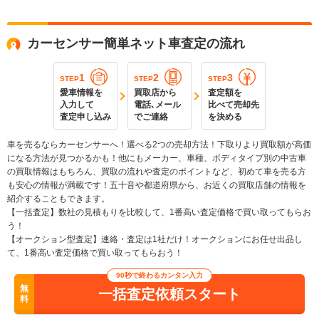
カーセンサー簡単ネット車査定の流れ
1
2
3
STEP
STEP
STEP
愛車情報を
買取店から
査定額を
入力して
電話､メール
比べて売却先
査定申し込み
でご連絡
を決める
車を売るならカーセンサーへ！選べる2つの売却方法！下取りより買取額が高価
になる方法が見つかるかも！他にもメーカー、車種、ボディタイプ別の中古車
の買取情報はもちろん、買取の流れや査定のポイントなど、初めて車を売る方
も安心の情報が満載です！五十音や都道府県から、お近くの買取店舗の情報を
紹介することもできます。
【一括査定】数社の見積もりを比較して、1番高い査定価格で買い取ってもらお
う！
【オークション型査定】連絡・査定は1社だけ！オークションにお任せ出品し
て、1番高い査定価格で買い取ってもらおう！
90秒で終わるカンタン入力
無
一括査定依頼スタート
料