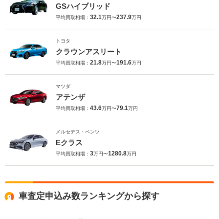
GSハイブリッド
32.1
237.9
平均買取相場：
万円〜
万円
トヨタ
クラウンアスリート
21.8
191.6
平均買取相場：
万円〜
万円
マツダ
アテンザ
43.6
79.1
平均買取相場：
万円〜
万円
メルセデス・ベンツ
Eクラス
3
1280.8
平均買取相場：
万円〜
万円
車査定申込み数ランキングから探す