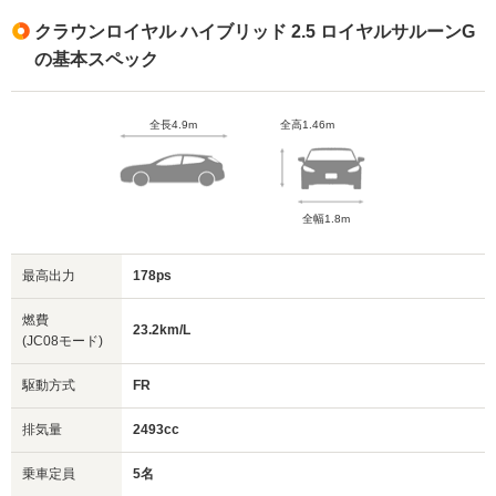
クラウンロイヤル ハイブリッド 2.5 ロイヤルサルーンG
の基本スペック
全長4.9m
全高1.46m
全幅1.8m
最高出力
178ps
燃費
23.2km/L
(JC08モード)
駆動方式
FR
排気量
2493cc
乗車定員
5名