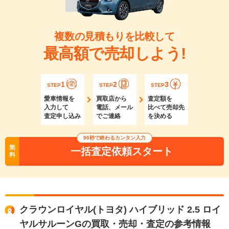
複数の見積もりを比較して
最高額で売却しよう!
1
2
3
STEP
STEP
STEP
愛車情報を
買取店から
査定額を
入力して
電話、メール
比べて売却先
査定申し込み
でご連絡
を決める
90秒で終わるカンタン入力
無
一括査定依頼スタート
料
クラウンロイヤル(トヨタ) ハイブリッド 2.5 ロイ
ヤルサルーンGの買取・売却・査定の参考情報