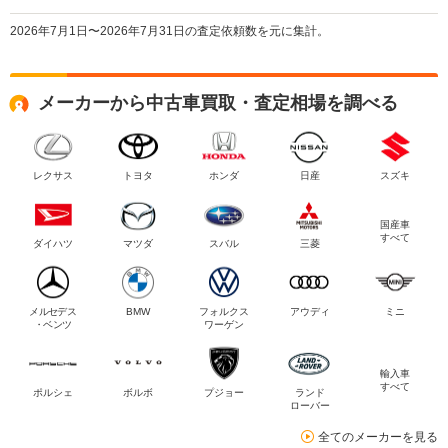
2026年7月1日〜2026年7月31日の査定依頼数を元に集計。
メーカーから中古車買取・査定相場を調べる
レクサス
トヨタ
ホンダ
日産
スズキ
国産車
すべて
ダイハツ
マツダ
スバル
三菱
メルセデス
BMW
フォルクス
アウディ
ミニ
・ベンツ
ワーゲン
輸入車
すべて
ポルシェ
ボルボ
プジョー
ランド
ローバー
全てのメーカーを見る