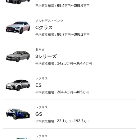
69.4
369.6
平均買取相場：
万円〜
万円
メルセデス・ベンツ
Cクラス
80.7
306.2
平均買取相場：
万円〜
万円
ＢＭＷ
3シリーズ
142.3
364.4
平均買取相場：
万円〜
万円
レクサス
ES
204.4
405
平均買取相場：
万円〜
万円
レクサス
GS
22.1
192.3
平均買取相場：
万円〜
万円
レクサス