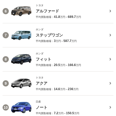
トヨタ
アルファード
6
41.8
689.7
平均買取相場：
万円～
万円
ホンダ
ステップワゴン
7
3
587.7
平均買取相場：
万円～
万円
ホンダ
フィット
8
20.5
166.6
平均買取相場：
万円～
万円
トヨタ
アクア
9
14.6
236
平均買取相場：
万円～
万円
日産
ノート
10
7.2
150.5
平均買取相場：
万円～
万円