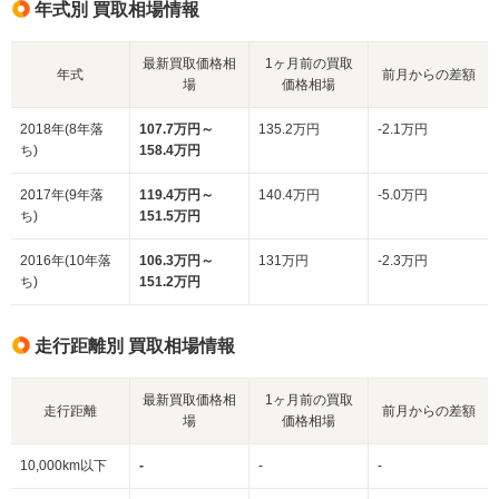
年式別 買取相場情報
最新買取価格相
1ヶ月前の買取
年式
前月からの差額
場
価格相場
2018年(8年落
107.7万円～
135.2万円
-2.1万円
ち)
158.4万円
2017年(9年落
119.4万円～
140.4万円
-5.0万円
ち)
151.5万円
2016年(10年落
106.3万円～
131万円
-2.3万円
ち)
151.2万円
走行距離別 買取相場情報
最新買取価格相
1ヶ月前の買取
走行距離
前月からの差額
場
価格相場
10,000km以下
-
-
-