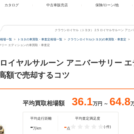
カタログ
中古車販売店
保険/ローン/他
クラウンロイヤル（トヨタ） 2.5 ロイヤルサルーン アニ
相場一覧
トヨタの車買取・車査定相場一覧
クラウンロイヤル(トヨタ)の車買取・車査定
ーサリー エディションの車買取・車査定
5 ロイヤルサルーン アニバーサリー 
高額で売却するコツ
36.1
64.8
平均買取相場額
万円
～
平均走行距離
平均査定満足度
-
-
(-件)
万km
点