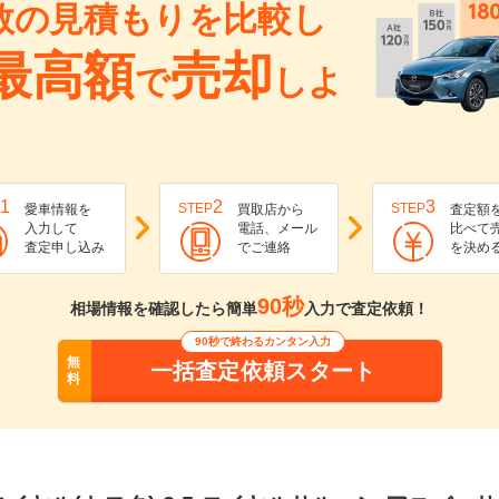
数の見積もりを比較し
最高額
売却
で
しよ
1
2
3
STEP
STEP
愛車情報を
買取店から
査定額
入力して
電話、メール
比べて
査定申し込み
でご連絡
を決め
90秒
相場情報を確認したら簡単
入力で査定依頼！
90秒で終わるカンタン入力
無
一括査定依頼スタート
料