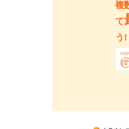
複
て
う!
STEP