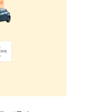
を
売却先
る