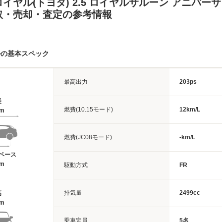
イヤル(トヨタ) 2.5 ロイヤルサルーン アニバー
取・売却・査定の参考情報
ルの基本スペック
最高出力
203ps
長
燃費(10.15モード)
12km/L
7m
燃費(JC08モード)
-km/L
ベース
5m
駆動方式
FR
排気量
2499cc
高
7m
乗車定員
5名