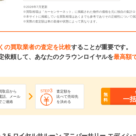
※2026年7月更新
※買取相場は「カーセンサーネット」に掲載された物件の価格を元に独自の集計ロ
※本サイトに掲載している買取相場はあくまでも参考でありその正確性について保
※実際の査定額は車の装備や状態によって異なります。
くの買取業者の査定を比較
することが重要です。
定依頼して、あなたのクラウンロイヤルを
最高額
3
STEP
買取店から
査定額を
無
電話、メール
比べて売却先
一
料
でご連絡
を決める
 2.5 ロイヤルサルーン アニバーサリー エディ