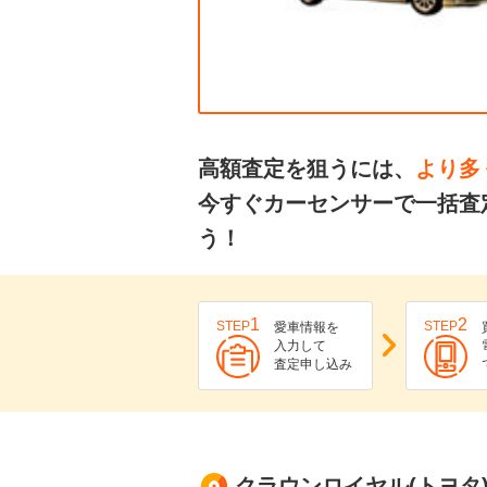
高額査定を狙うには、
より多
今すぐカーセンサーで一括査
う！
1
2
STEP
STEP
愛車情報を
入力して
査定申し込み
クラウンロイヤル(トヨタ)