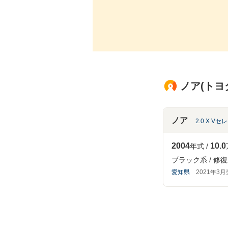
ノア(トヨ
ノア
2.0 X V
2004
10.0
年式
ブラック系
修復
愛知県
2021年3