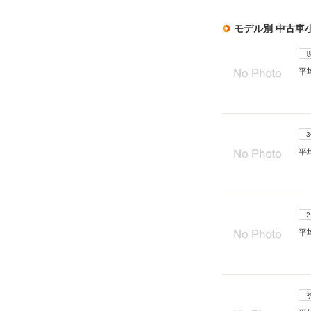
モデル別 中古車
平
平
平