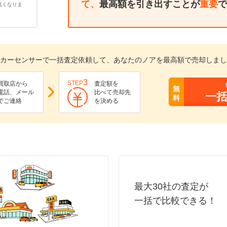
て、
最高額を引き出すことが
重要
で
低くなりま
カーセンサーで一括査定依頼して、あなたのノアを最高額で売却しまし
3
STEP
買取店から
査定額を
無
電話、メール
比べて売却先
一
料
でご連絡
を決める
最大30社の査定が
一括で比較できる！