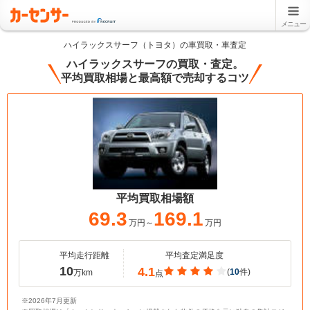
メニュー
ハイラックスサーフ（トヨタ）の車買取・車査定
ハイラックスサーフの買取・査定。
平均買取相場と最高額で売却するコツ
平均買取相場額
69.3
169.1
万円～
万円
平均走行距離
平均査定満足度
10
4.1
(
10
件)
万km
点
※2026年7月更新