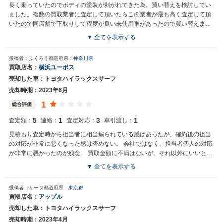
長く乗っていたのでボディの塗装が剥がれてきた為、買い替えを検討してい
ました。複数の買取業者に査定して頂いたらこの業者が最も高く査定して頂
いたので同店舗で下取りして程度が良い未使用車があったので買い替えまし
た。良い買い物ができたと思いとても満足してます。
▼ 全てを表示する
買取店からの返信
投稿者：ふくろう
都道府県：
神奈川県
お世話になっております。 株式会社ネクステージでございます。 この
買取店名：
横浜ユーポス
度はネクステージをご利用いただきまして誠にありがとうございまし
売却した車：トヨタハイラックスサーフ
た。 弊社ではお車の買取・販売だけではなく、カーナビや車載カメラ
などの用品販売、自動車損害保険、整備・点検・車検まで、お客様の
売却時期：2023年6月
カーライフをトータルでサポートさせていただくことをビジネスモデ
1
総合評価
ルとしております。 またのご利用、スタッフ一同お待ち申し上げてお
ります。
5
1
3
1
査定額：
連絡：
査定対応：
車引渡し：
見積もり査定時から担当者に相当煽られている感はあったが、確約後の担当
の対応が非常に悪くなった感は否めない。 会社ではなく、担当者個人の対応
が非常に悪かったのが残念。 買取金額に不満はないが、それ以外にいいと感
じるところはあまり。
▼ 全てを表示する
投稿者：サーフ
都道府県：
東京都
買取店名：
アップル
売却した車：トヨタハイラックスサーフ
売却時期：2023年4月