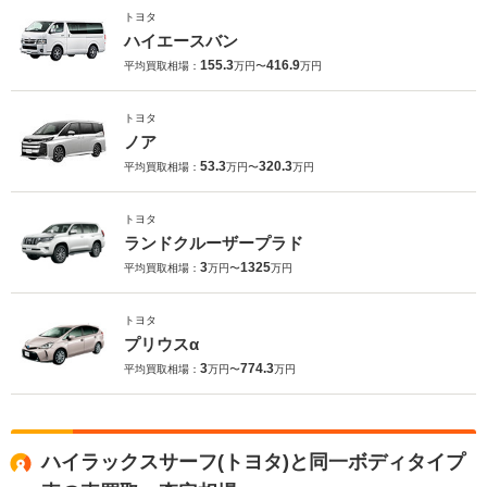
トヨタ
ハイエースバン
155.3
416.9
平均買取相場：
万円〜
万円
トヨタ
ノア
53.3
320.3
平均買取相場：
万円〜
万円
トヨタ
ランドクルーザープラド
3
1325
平均買取相場：
万円〜
万円
トヨタ
プリウスα
3
774.3
平均買取相場：
万円〜
万円
ハイラックスサーフ(トヨタ)と同一ボディタイプ