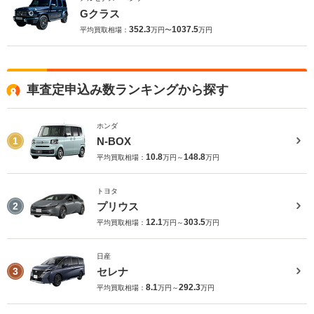
Gクラス
352.3
1037.5
平均買取相場：
万円〜
万円
車査定申込み数ランキングから探す
ホンダ
N-BOX
1
10.8
148.8
平均買取相場：
万円～
万円
トヨタ
プリウス
2
12.1
303.5
平均買取相場：
万円～
万円
日産
セレナ
3
8.1
292.3
平均買取相場：
万円～
万円