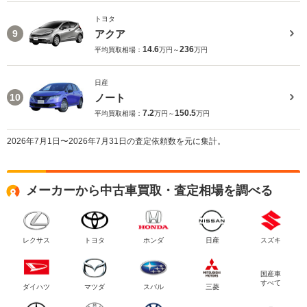
トヨタ
アクア
9
14.6
236
平均買取相場：
万円～
万円
日産
ノート
10
7.2
150.5
平均買取相場：
万円～
万円
2026年7月1日〜2026年7月31日の査定依頼数を元に集計。
メーカーから中古車買取・査定相場を調べる
レクサス
トヨタ
ホンダ
日産
スズキ
国産車
すべて
ダイハツ
マツダ
スバル
三菱