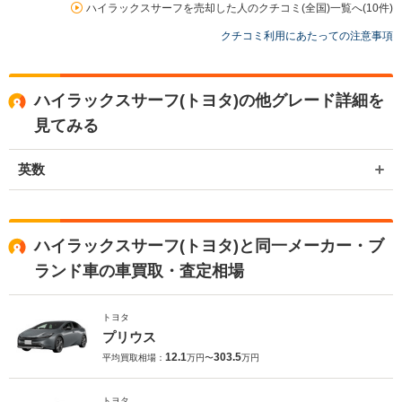
お世話になっております。 株式会社ネクステージでございます。 この
ハイラックスサーフを売却した人のクチコミ(全国)一覧へ(10件)
度はネクステージをご利用いただきまして誠にありがとうございまし
クチコミ利用にあたっての注意事項
た。 弊社は東証一部上場企業のため、安心してご利用いただければと
存じます。 買取や販売だけではなく、車検や整備、点検などもご用意
しております。 またお車のことで何かございましたら、是非ネクステ
ージをご利用いただけますと幸いでございます。 今後とも宜しくお願
ハイラックスサーフ(トヨタ)の他グレード詳細を
い申し上げます。
見てみる
英数
ハイラックスサーフ(トヨタ)と同一メーカー・ブ
ランド車の車買取・査定相場
トヨタ
プリウス
12.1
303.5
平均買取相場：
万円〜
万円
トヨタ