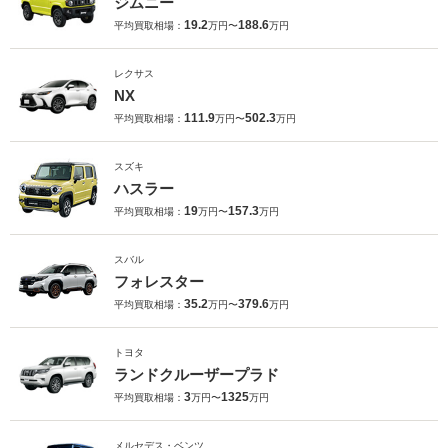
ジムニー
19.2
188.6
平均買取相場：
万円〜
万円
レクサス
NX
111.9
502.3
平均買取相場：
万円〜
万円
スズキ
ハスラー
19
157.3
平均買取相場：
万円〜
万円
スバル
フォレスター
35.2
379.6
平均買取相場：
万円〜
万円
トヨタ
ランドクルーザープラド
3
1325
平均買取相場：
万円〜
万円
メルセデス・ベンツ