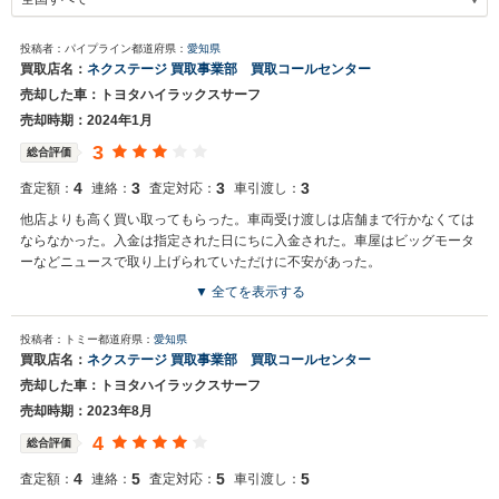
投稿者：パイプライン
都道府県：
愛知県
買取店名：
ネクステージ 買取事業部 買取コールセンター
売却した車：トヨタハイラックスサーフ
売却時期：2024年1月
3
総合評価
4
3
3
3
査定額：
連絡：
査定対応：
車引渡し：
他店よりも高く買い取ってもらった。車両受け渡しは店舗まで行かなくては
ならなかった。入金は指定された日にちに入金された。車屋はビッグモータ
ーなどニュースで取り上げられていただけに不安があった。
▼ 全てを表示する
買取店からの返信
投稿者：トミー
都道府県：
愛知県
お世話になっております。 株式会社ネクステージでございます。 この
買取店名：
ネクステージ 買取事業部 買取コールセンター
度はネクステージをご利用いただきまして誠にありがとうございまし
売却した車：トヨタハイラックスサーフ
た。 弊社ではハイラックスサーフのようなSUVの専門店を展開してい
る関係もあり、大変得意な車種となっております。SUVの他にもミニ
売却時期：2023年8月
バンや輸入車、軽自動車などの各種専門店を展開しているため、また
4
総合評価
機会がございましたら是非お力添えできれば幸いでございます。 今後
とも宜しくお願い申し上げます。
4
5
5
5
査定額：
連絡：
査定対応：
車引渡し：