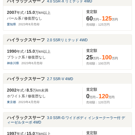
ハイラックスサーフ
4.0 SSR-X リミテッド 4WD
査定額
2007
15.0
年式 /
万km以上
60
125
パール系 / 修復歴なし
万円～
万円
愛知県
2023
年
8
月売却
売却額：
125
万円
ハイラックスサーフ
2.0 SSRリミテッド 4WD
査定額
1990
15.0
年式 /
万km以上
25
100
ブラック系 / 修復歴なし
万円～
万円
神奈川県
2023
年
6
月売却
売却額：
100
万円
ハイラックスサーフ
2.7 SSR-V 4WD
査定額
2002
8.5
年式 /
万km未満
0
120
ホワイト系 / 修復歴なし
万円～
万円
東京都
2023
年
4
月売却
売却額：
120
万円
ハイラックスサーフ
3.0 SSR-G ワイドボディ インタークーラー付 デ
ィーゼルターボ 4WD
査定額
1997
15.0
年式 /
万km以上