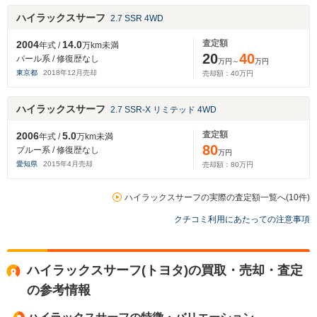
ハイラックスサーフ
2.7 SSR 4WD
査定額
2004
14.0
年式 /
万km未満
20
40
パール系 / 修復歴なし
万円～
万円
東京都
2018
年
12
月売却
売却額：
40
万円
ハイラックスサーフ
2.7 SSR-X リミテッド 4WD
査定額
2006
5.0
年式 /
万km未満
80
ブルー系 / 修復歴なし
万円
愛知県
2015
年
4
月売却
売却額：
80
万円
ハイラックスサーフの実際の査定額一覧へ(10件)
クチコミ利用にあたっての注意事項
ハイラックスサーフ(トヨタ)の買取・売却・査定
の参考情報