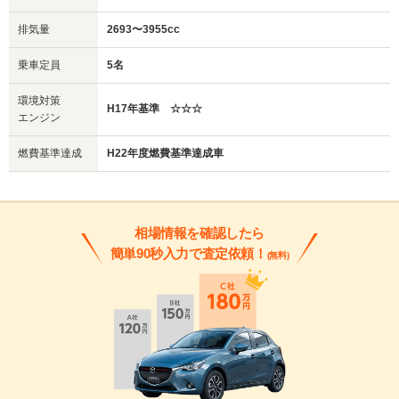
排気量
2693〜3955cc
乗車定員
5名
環境対策
H17年基準 ☆☆☆
エンジン
燃費基準達成
H22年度燃費基準達成車
相場情報を確認したら
簡単90秒入力で査定依頼！
(無料)