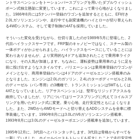
ントサスペンションをトーションバースプリングを用いたダブルウィッシュ
ボーン式独立懸架に変更しています。これによって乗り心地がよくなりまし
た。1986年8月には5ナンバー登録のワゴンを追加するとともに、EFI付き
2.0Lガソリンエンジンや、走行中でも副変速機のハイとローが切り替えられ
る4WDシステム、そして電子制御の4ATを採用していました。
そういった変化を受けながら、仕切り直したのが1989年5月に登場した、2
代目ハイラックスサーフです。FRP製のキャノピーではなく、スチール製の
一体ボディがかぶせられました。ハイラックスをベースにしていることには
変わりありませんが、より実用的な4ドアも追加されたことで乗用車ライク
になり、その人気が加速します。ちなみに、運転姿勢は乗用車のように足を
前に投げ出すようなスタイルです。バリエーションは乗用車登録のワゴンが
メインとなり、商用車登録のバンは4ドアのディーゼルエンジン搭載車のみ
となりました。エンジンは2.0Lのガソリン、2.4Lのターボディーゼルと2.8L
のディーゼル（バン専用）の3機種で、トランスミッションは5MTもしくは
4ATとなっていました。リアサスペンションは、堅牢なリジッドアクスルを
維持していましたが、リアについてはリーフスプリングに代えてコイルスプ
リングを用いた4リンク式に変更。乗り心地、走行安定性ともによくなりま
した。また、2WDから4WDモードへと切り替えるADDシステムを全車に標
準装備しています。1990年8月には3.0LのV6ガソリンエンジン搭載車、
1993年8月には3.0Lのディーゼルターボエンジン搭載車を追加しています。
1995年12月に、3代目へとバトンタッチします。3代目は骨格からすべてを
一新していました。ホイールベースもトレッドも拡大したことで走行安定性