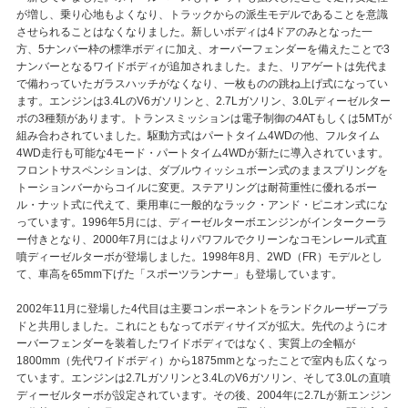
が増し、乗り心地もよくなり、トラックからの派生モデルであることを意識
させられることはなくなりました。新しいボディは4ドアのみとなった一
方、5ナンバー枠の標準ボディに加え、オーバーフェンダーを備えたことで3
ナンバーとなるワイドボディが追加されました。また、リアゲートは先代ま
で備わっていたガラスハッチがなくなり、一枚ものの跳ね上げ式になってい
ます。エンジンは3.4LのV6ガソリンと、2.7Lガソリン、3.0Lディーゼルター
ボの3種類があります。トランスミッションは電子制御の4ATもしくは5MTが
組み合わされていました。駆動方式はパートタイム4WDの他、フルタイム
4WD走行も可能な4モード・パートタイム4WDが新たに導入されています。
フロントサスペンションは、ダブルウィッシュボーン式のままスプリングを
トーションバーからコイルに変更。ステアリングは耐荷重性に優れるボー
ル・ナット式に代えて、乗用車に一般的なラック・アンド・ピニオン式にな
っています。1996年5月には、ディーゼルターボエンジンがインタークーラ
ー付きとなり、2000年7月にはよりパワフルでクリーンなコモンレール式直
噴ディーゼルターボが登場しました。1998年8月、2WD（FR）モデルとし
て、車高を65mm下げた「スポーツランナー」も登場しています。
2002年11月に登場した4代目は主要コンポーネントをランドクルーザープラ
ドと共用しました。これにともなってボディサイズが拡大。先代のようにオ
ーバーフェンダーを装着したワイドボディではなく、実質上の全幅が
1800mm（先代ワイドボディ）から1875mmとなったことで室内も広くなっ
ています。エンジンは2.7Lガソリンと3.4LのV6ガソリン、そして3.0Lの直噴
ディーゼルターボが設定されています。その後、2004年に2.7Lが新エンジン