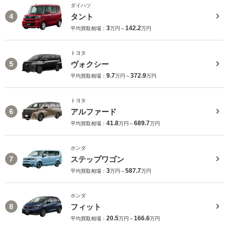
ダイハツ
タント
4
3
142.2
平均買取相場：
万円～
万円
トヨタ
ヴォクシー
5
9.7
372.9
平均買取相場：
万円～
万円
トヨタ
アルファード
6
41.8
689.7
平均買取相場：
万円～
万円
ホンダ
ステップワゴン
7
3
587.7
平均買取相場：
万円～
万円
ホンダ
フィット
8
20.5
166.6
平均買取相場：
万円～
万円