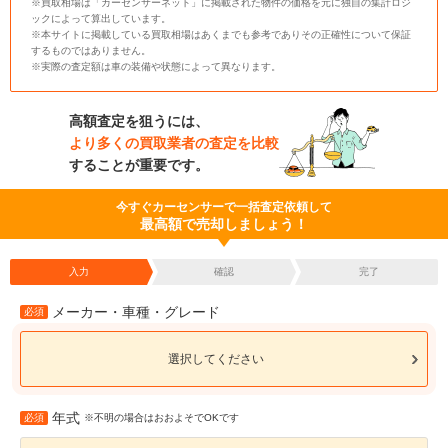
※買取相場は「カーセンサーネット」に掲載された物件の価格を元に独自の集計ロジ
ックによって算出しています。
※本サイトに掲載している買取相場はあくまでも参考でありその正確性について保証
するものではありません。
※実際の査定額は車の装備や状態によって異なります。
高額査定を狙うには、
より多くの買取業者の査定を比較
することが重要です。
今すぐカーセンサーで一括査定依頼して
最高額で売却しましょう！
入力
確認
完了
メーカー・車種・グレード
必須
選択してください
年式
必須
※不明の場合はおおよそでOKです