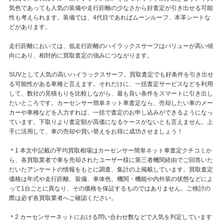
気色であっても人気の装備や走行距離の少なさから好査定が引き出せる可能
性も考えられます。装備では、4代目であればムーンルーフ、本革シートな
どがあります。
走行距離においては、低走行距離のハイラックスサーフはバリューが高い傾
向にあり、相対的に買取査定の強みにつながります。
SUVとして人気の高いハイラックスサーフ。買取査定でも好条件を引き出せ
る可能性がある車種と言えます。それだけに、一括査定サービスなどを利用
して、数社の見積もりを比較しながら、最も良い条件をスマートに引き出し
たいところです。カーセンサー簡単ネット車査定なら、売却したい車のメー
カーや車種などを入力すれば、一括で査定のお申し込みができるようになっ
ています。下取りより査定額が高価になるケースがないとも言えません。上
手に活用して、車の売却や買い替えをお得に成功させましょう！
＊1 本文中記載の平均買取相場はカーセンサー簡単ネット車査定クチコミか
ら、各買取業者で車を売却されたユーザー様に第三者機関経由でご回答いた
だいたアンケートの情報をもとに調査、集計の上掲載しています。買取査定
価格は年式や走行距離、装備、車体色、機関・機能や内外装の状態などによ
って1台ごとに異なり、その価格を保証するものではありません。ご検討の
際は必ず各買取業者へご確認ください。
＊2 カーセンサーネットにおける問い合わせ数などで人気を判定しています