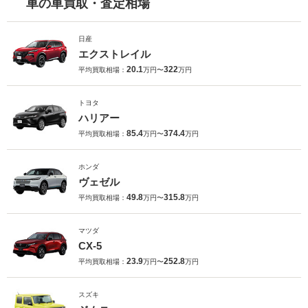
車の車買取・査定相場
日産
エクストレイル
20.1
322
平均買取相場：
万円〜
万円
トヨタ
ハリアー
85.4
374.4
平均買取相場：
万円〜
万円
ホンダ
ヴェゼル
49.8
315.8
平均買取相場：
万円〜
万円
マツダ
CX-5
23.9
252.8
平均買取相場：
万円〜
万円
スズキ