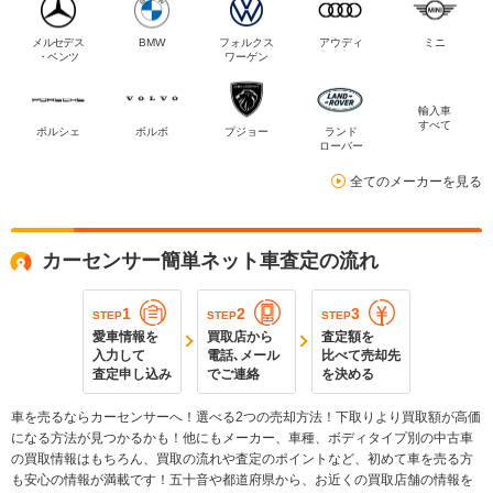
メルセデス
BMW
フォルクス
アウディ
ミニ
・ベンツ
ワーゲン
輸入車
すべて
ポルシェ
ボルボ
プジョー
ランド
ローバー
全てのメーカーを見る
カーセンサー簡単ネット車査定の流れ
1
2
3
STEP
STEP
STEP
愛車情報を
買取店から
査定額を
入力して
電話､メール
比べて売却先
査定申し込み
でご連絡
を決める
車を売るならカーセンサーへ！選べる2つの売却方法！下取りより買取額が高価
になる方法が見つかるかも！他にもメーカー、車種、ボディタイプ別の中古車
の買取情報はもちろん、買取の流れや査定のポイントなど、初めて車を売る方
も安心の情報が満載です！五十音や都道府県から、お近くの買取店舗の情報を