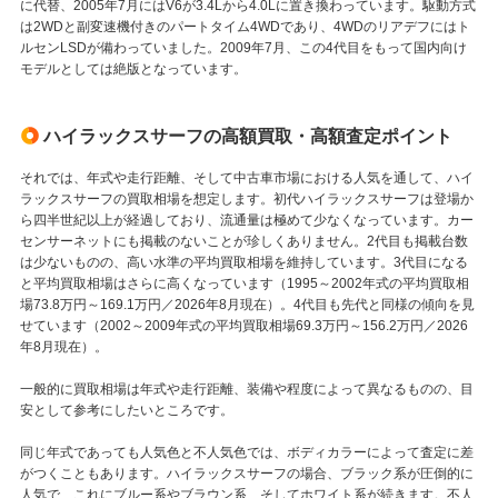
に代替、2005年7月にはV6が3.4Lから4.0Lに置き換わっています。駆動方式
は2WDと副変速機付きのパートタイム4WDであり、4WDのリアデフにはト
ルセンLSDが備わっていました。2009年7月、この4代目をもって国内向け
モデルとしては絶版となっています。
ハイラックスサーフの高額買取・高額査定ポイント
それでは、年式や走行距離、そして中古車市場における人気を通して、ハイ
ラックスサーフの買取相場を想定します。初代ハイラックスサーフは登場か
ら四半世紀以上が経過しており、流通量は極めて少なくなっています。カー
センサーネットにも掲載のないことが珍しくありません。2代目も掲載台数
は少ないものの、高い水準の平均買取相場を維持しています。3代目になる
と平均買取相場はさらに高くなっています（1995～2002年式の平均買取相
場73.8万円～169.1万円／2026年8月現在）。4代目も先代と同様の傾向を見
せています（2002～2009年式の平均買取相場69.3万円～156.2万円／2026
年8月現在）。
一般的に買取相場は年式や走行距離、装備や程度によって異なるものの、目
安として参考にしたいところです。
同じ年式であっても人気色と不人気色では、ボディカラーによって査定に差
がつくこともあります。ハイラックスサーフの場合、ブラック系が圧倒的に
人気で、これにブルー系やブラウン系、そしてホワイト系が続きます。不人