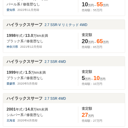
10
55
パール系 / 修復歴なし
万円～
万円
愛知県
2022
年
11
月売却
売却額：
55
万円
ハイラックスサーフ
2.7 SSR-V リミテッド 4WD
査定額
1998
13.0
年式 /
万km未満
20
65
ブラック系 / 修復歴なし
万円～
万円
神奈川県
2021
年
12
月売却
売却額：
65
万円
ハイラックスサーフ
2.7 SSR 4WD
査定額
1999
1.5
年式 /
万km未満
5
10
ブラック系 / 修復歴なし
万円～
万円
愛媛県
2020
年
5
月売却
売却額：
10
万円
ハイラックスサーフ
2.7 SSR 4WD
査定額
2001
14.0
年式 /
万km未満
27
シルバー系 / 修復歴なし
万円
北海道
2020
年
4
月売却
売却額：
27
万円