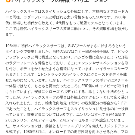
ハイラックスサーフの特徴・バリエーション
ハイラックスサーフはスタイリッシュな外観にして、本格的なオフロードカ
ーと同様、ラダーフレームと呼ばれる太い骨格をもったSUVです。1980年
代に登場した初代から数えて、4代目をもって絶版モデルとなっています。
ここでは歴代ハイラックスサーフの変遷に触れつつ、その買取相場を類推し
ます。
1984年に初代ハイラックスサーフは、SUVブームがまさに始まろうという
タイミングで登場しました。当時のSUVはごく一部の例外を除いて、ピック
アップトラックと同じ構造となっており、ハシゴを横に寝かせたような形状
のラダーフレームを骨格としており、そこにエンジンやサスペンションを取
り付け、ボディをかぶせたような構造になっています。ハイラックスサーフ
もまさしくこれで、1トントラックのハイラックスにクローズドボディを載
せたものになっています。しかも、ハイラックスサーフのボディはスチール
一体型ではなく、もともと荷台だったところにFRP製のキャノピーが取り付
けられています。安価にクローズドボディにする、珍しくない手法のひとつ
でしたが、ハイラックスサーフの場合は外観上のアクセントとして広く受け
入れられました。また、輸出仕向地先（北米）の税制区分の都合から2ドア
であったことも、ハイラックスサーフをスタイリッシュに見せるのに一役買
っています。乗車定員については5名です。エンジンはすべて直列4気筒で、
2.0Lガソリン、2.4Lディーゼル、2.4Lディーゼルターボを設定していまし
た。サスペンションは、前後ともリーフスプリングを備えたリジッドアクス
ル式です。1985年8月に、オンロードでの走行性能を向上させるため、フロ