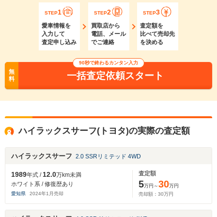
1
2
3
STEP
STEP
STEP
愛車情報を
買取店から
査定額を
入力して
電話、メール
比べて売却先
査定申し込み
でご連絡
を決める
90秒で終わるカンタン入力
無
一括査定依頼スタート
料
ハイラックスサーフ(トヨタ)の実際の査定額
ハイラックスサーフ
2.0 SSRリミテッド 4WD
査定額
1989
12.0
年式 /
万km未満
5
30
ホワイト系 / 修復歴あり
万円～
万円
愛知県
2024
年
1
月売却
売却額：
30
万円