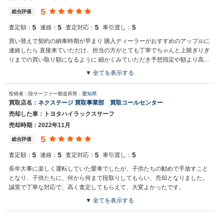
5
総合評価
5
5
5
5
査定額：
連絡：
査定対応：
車引渡し：
買い替えで契約の納車時期が早まり 購入ディーラーがおすすめのアップルに
連絡したら 直接来ていただけ、担当の方がとても丁寧でちゃんと上限ぎりぎ
りまでの買い取り額になるように 細かくみていただき予想指定や額より高く
買取して頂けた
▼ 全てを表示する
投稿者：陸サーファー
都道府県：
愛知県
買取店名：
ネクステージ 買取事業部 買取コールセンター
売却した車：トヨタハイラックスサーフ
売却時期：2022年11月
5
総合評価
5
5
5
5
査定額：
連絡：
査定対応：
車引渡し：
長年大事に楽しく運転していた愛車でしたが、子供たちの勧めで手放すこと
となり、子供たちに、何から何まで段取りしてもらい、売却となりました。
誠実で丁寧な対応で、高く査定してもらえて、大変よかったです。
▼ 全てを表示する
買取店からの返信