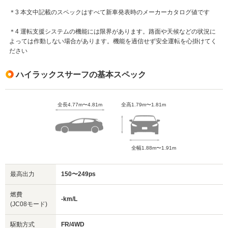
＊3 本文中記載のスペックはすべて新車発表時のメーカーカタログ値です
＊4 運転支援システムの機能には限界があります。路面や天候などの状況に
よっては作動しない場合があります。機能を過信せず安全運転を心掛けてく
ださい
ハイラックスサーフの基本スペック
全長4.77m〜4.81m
全高1.79m〜1.81m
全幅1.88m〜1.91m
最高出力
150〜249ps
燃費
-km/L
(JC08モード)
駆動方式
FR/4WD