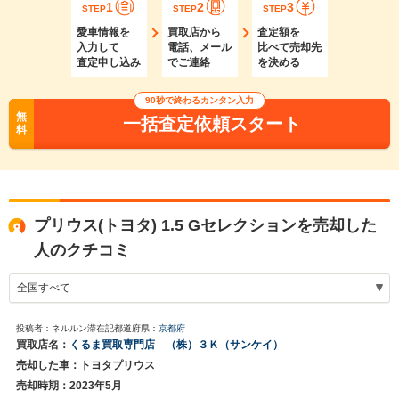
1
2
3
STEP
STEP
STEP
愛車情報を
買取店から
査定額を
入力して
電話、メール
比べて売却先
査定申し込み
でご連絡
を決める
90秒で終わるカンタン入力
無
一括査定依頼スタート
料
プリウス(トヨタ) 1.5 Gセレクションを売却した
人のクチコミ
投稿者：ネルルン滞在記
都道府県：
京都府
買取店名：
くるま買取専門店 （株）３Ｋ（サンケイ）
売却した車：トヨタプリウス
売却時期：2023年5月