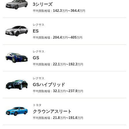
3シリーズ
142.3
364.4
平均買取相場：
万円〜
万円
レクサス
ES
204.4
405
平均買取相場：
万円〜
万円
レクサス
GS
22.1
192.3
平均買取相場：
万円〜
万円
レクサス
GSハイブリッド
32.1
237.9
平均買取相場：
万円〜
万円
トヨタ
クラウンアスリート
21.8
191.6
平均買取相場：
万円〜
万円