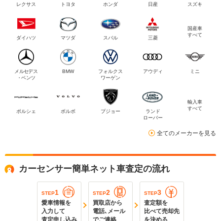
レクサス
トヨタ
ホンダ
日産
スズキ
国産車
すべて
ダイハツ
マツダ
スバル
三菱
メルセデス
BMW
フォルクス
アウディ
ミニ
・ベンツ
ワーゲン
輸入車
すべて
ポルシェ
ボルボ
プジョー
ランド
ローバー
全てのメーカーを見る
カーセンサー簡単ネット車査定の流れ
1
2
3
STEP
STEP
STEP
愛車情報を
買取店から
査定額を
入力して
電話､メール
比べて売却先
査定申し込み
でご連絡
を決める