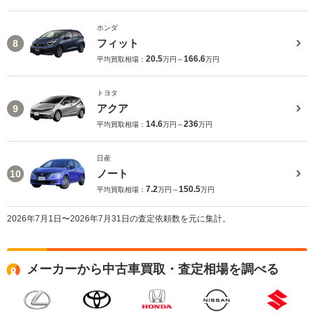
ホンダ
フィット
8
20.5
166.6
平均買取相場：
万円～
万円
トヨタ
アクア
9
14.6
236
平均買取相場：
万円～
万円
日産
ノート
10
7.2
150.5
平均買取相場：
万円～
万円
2026年7月1日〜2026年7月31日の査定依頼数を元に集計。
メーカーから中古車買取・査定相場を調べる