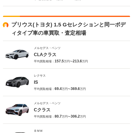
プリウス(トヨタ) 1.5 Gセレクションと同一ボデ
ィタイプ車の車買取・査定相場
メルセデス・ベンツ
CLAクラス
157.5
213.6
平均買取相場：
万円〜
万円
レクサス
IS
69.4
369.6
平均買取相場：
万円〜
万円
メルセデス・ベンツ
Cクラス
80.7
306.2
平均買取相場：
万円〜
万円
ＢＭＷ