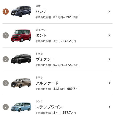
日産
セレナ
3
8.1
292.3
平均買取相場：
万円～
万円
ダイハツ
タント
4
3
142.2
平均買取相場：
万円～
万円
トヨタ
ヴォクシー
5
9.7
372.9
平均買取相場：
万円～
万円
トヨタ
アルファード
6
41.8
689.7
平均買取相場：
万円～
万円
ホンダ
ステップワゴン
7
3
587.7
平均買取相場：
万円～
万円