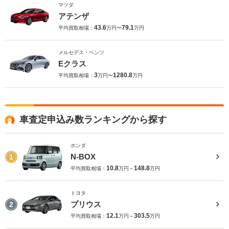
マツダ
アテンザ
43.6
79.1
平均買取相場：
万円〜
万円
メルセデス・ベンツ
Eクラス
3
1280.8
平均買取相場：
万円〜
万円
車査定申込み数ランキングから探す
ホンダ
N-BOX
1
10.8
148.8
平均買取相場：
万円～
万円
トヨタ
プリウス
2
12.1
303.5
平均買取相場：
万円～
万円