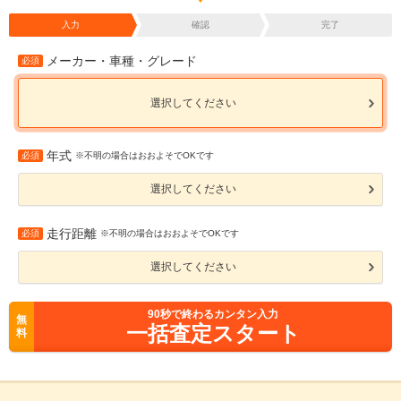
入力
確認
完了
メーカー・車種・グレード
必須
選択してください
年式
必須
※不明の場合はおおよそでOKです
選択してください
走行距離
必須
※不明の場合はおおよそでOKです
選択してください
90
秒で終わるカンタン入力
無
一括査定スタート
料