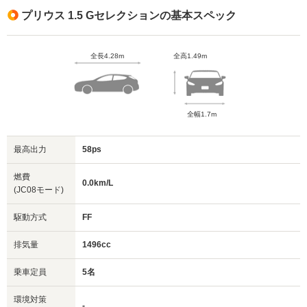
プリウス 1.5 Gセレクションの基本スペック
全長4.28m
全高1.49m
全幅1.7m
最高出力
58ps
燃費
0.0km/L
(JC08モード)
駆動方式
FF
排気量
1496cc
乗車定員
5名
環境対策
-