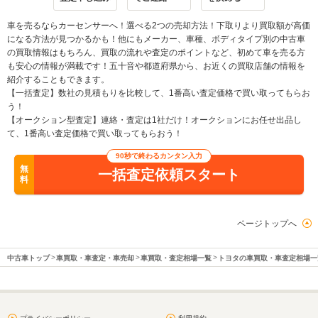
車を売るならカーセンサーへ！選べる2つの売却方法！下取りより買取額が高価
になる方法が見つかるかも！他にもメーカー、車種、ボディタイプ別の中古車
の買取情報はもちろん、買取の流れや査定のポイントなど、初めて車を売る方
も安心の情報が満載です！五十音や都道府県から、お近くの買取店舗の情報を
紹介することもできます。
【一括査定】数社の見積もりを比較して、1番高い査定価格で買い取ってもらお
う！
【オークション型査定】連絡・査定は1社だけ！オークションにお任せ出品し
て、1番高い査定価格で買い取ってもらおう！
90秒で終わるカンタン入力
無
一括査定依頼スタート
料
ページトップへ
中古車トップ
車買取・車査定・車売却
車買取・査定相場一覧
トヨタの車買取・車査定相場一