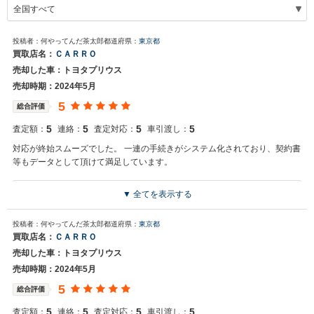
投稿者：何やってんだ茶太郎
都道府県：
東京都
買取店名：
ＣＡＲＲＯ
売却した車：トヨタプリウス
売却時期：2024年5月
5
総合評価
5
5
5
5
査定額：
連絡：
査定対応：
車引渡し：
対応が終始スムーズでした。 一連の手続きがシステム化されており、契約書
等もデータとして頂けて満足しています。
▼ 全てを表示する
買取店からの返信
何やってんだ茶太郎様 この度はカーロテックでの愛車のご売却、誠
投稿者：何やってんだ茶太郎
都道府県：
東京都
にありがとうございます。 また、お預かりも県を越えてご来店頂き大
買取店名：
ＣＡＲＲＯ
変感謝しております。 ご満足頂ける金額及びサービスをご提供出来た
売却した車：トヨタプリウス
ことを嬉しく思います。 今後ともカーロテックのご利用をお待ちして
おります。
売却時期：2024年5月
5
総合評価
5
5
5
5
査定額：
連絡：
査定対応：
車引渡し：