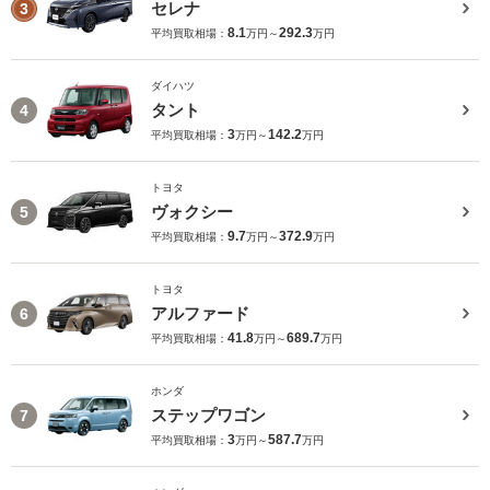
セレナ
3
8.1
292.3
平均買取相場：
万円～
万円
ダイハツ
タント
4
3
142.2
平均買取相場：
万円～
万円
トヨタ
ヴォクシー
5
9.7
372.9
平均買取相場：
万円～
万円
トヨタ
アルファード
6
41.8
689.7
平均買取相場：
万円～
万円
ホンダ
ステップワゴン
7
3
587.7
平均買取相場：
万円～
万円