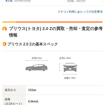
東京都
2024
年
5
月売却
売却額：
380
万円
クチコミ利用にあたっての注意事項
プリウス(トヨタ) 2.0 Zの買取・売却・査定の参考
情報
プリウス 2.0 Zの基本スペック
全長4.6m
全高1.43m
全幅1.78m
最高出力
152ps
燃費
0.0km/L
(JC08モード)