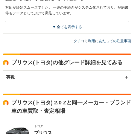
対応が終始スムーズでした。 一連の手続きがシステム化されており、契約書
等もデータとして頂けて満足しています。
▼ 全てを表示する
買取店からの返信
何やってんだ茶太郎様 この度はカーロテックにて愛車のご売却頂き
まことに有難うございました。 お預かり時に、県を越えて店舗までお
クチコミ利用にあたっての注意事項
車をお届け頂き感謝しております。 ご満足いただける金額、サービス
を提供出来ましたことに嬉しく思います。 またカーロテックでのご利
用をお待ちしております。
プリウス(トヨタ)の他グレード詳細を見てみる
英数
プリウス(トヨタ) 2.0 Zと同一メーカー・ブランド
車の車買取・査定相場
トヨタ
プリウス