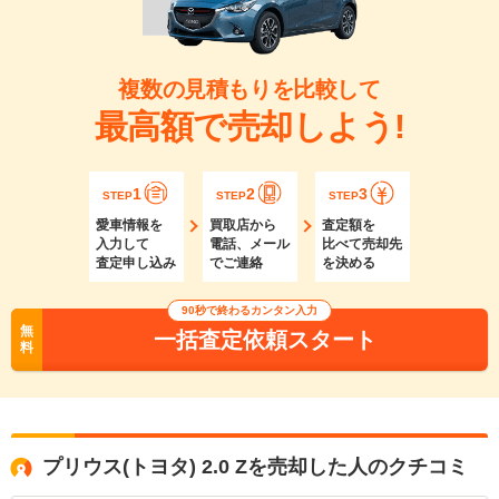
複数の見積もりを比較して
最高額で売却しよう!
1
2
3
STEP
STEP
STEP
愛車情報を
買取店から
査定額を
入力して
電話、メール
比べて売却先
査定申し込み
でご連絡
を決める
90秒で終わるカンタン入力
無
一括査定依頼スタート
料
プリウス(トヨタ) 2.0 Zを売却した人のクチコミ