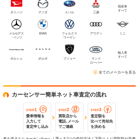
国産車
すべて
ダイハツ
マツダ
スバル
三菱
メルセデス
BMW
フォルクス
アウディ
ミニ
・ベンツ
ワーゲン
輸入車
すべて
ポルシェ
ボルボ
プジョー
ランド
ローバー
全てのメーカーを見る
カーセンサー簡単ネット車査定の流れ
1
2
3
STEP
STEP
STEP
愛車情報を
買取店から
査定額を
入力して
電話､メール
比べて売却先
査定申し込み
でご連絡
を決める
車を売るならカーセンサーへ！選べる2つの売却方法！下取りより買取額が高価