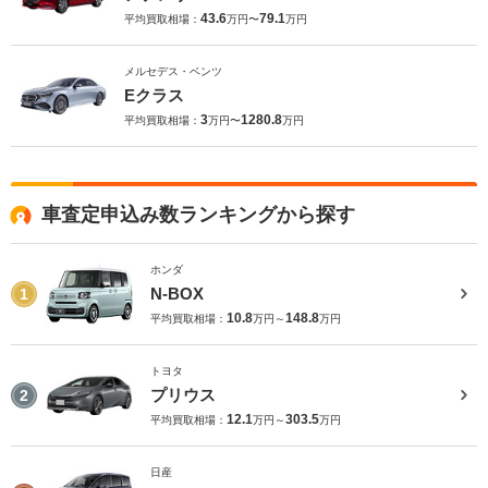
43.6
79.1
平均買取相場：
万円〜
万円
メルセデス・ベンツ
Eクラス
3
1280.8
平均買取相場：
万円〜
万円
車査定申込み数ランキングから探す
ホンダ
N-BOX
1
10.8
148.8
平均買取相場：
万円～
万円
トヨタ
プリウス
2
12.1
303.5
平均買取相場：
万円～
万円
日産