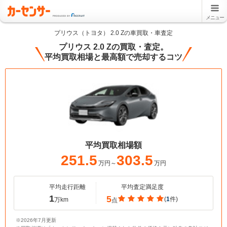
メニュー
プリウス（トヨタ） 2.0 Zの車買取・車査定
プリウス 2.0 Zの買取・査定。
平均買取相場と最高額で売却するコツ
平均買取相場額
251.5
303.5
万円～
万円
平均走行距離
平均査定満足度
1
5
(
1
件)
万km
点
※2026年7月更新