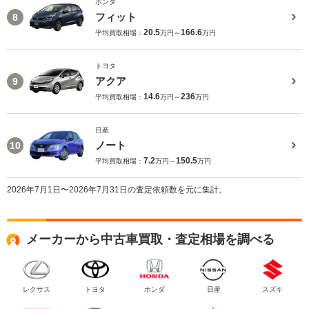
ホンダ
フィット
8
20.5
166.6
平均買取相場：
万円～
万円
トヨタ
アクア
9
14.6
236
平均買取相場：
万円～
万円
日産
ノート
10
7.2
150.5
平均買取相場：
万円～
万円
2026年7月1日〜2026年7月31日の査定依頼数を元に集計。
メーカーから中古車買取・査定相場を調べる
レクサス
トヨタ
ホンダ
日産
スズキ