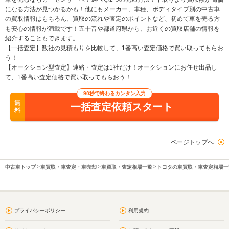
になる方法が見つかるかも！他にもメーカー、車種、ボディタイプ別の中古車
の買取情報はもちろん、買取の流れや査定のポイントなど、初めて車を売る方
も安心の情報が満載です！五十音や都道府県から、お近くの買取店舗の情報を
紹介することもできます。
【一括査定】数社の見積もりを比較して、1番高い査定価格で買い取ってもらお
う！
【オークション型査定】連絡・査定は1社だけ！オークションにお任せ出品し
て、1番高い査定価格で買い取ってもらおう！
90秒で終わるカンタン入力
無
一括査定依頼スタート
料
ページトップへ
中古車トップ
車買取・車査定・車売却
車買取・査定相場一覧
トヨタの車買取・車査定相場一
プライバシーポリシー
利用規約