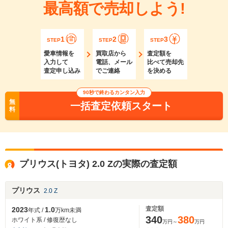
最高額で売却しよう!
1
2
3
STEP
STEP
STEP
愛車情報を
買取店から
査定額を
入力して
電話、メール
比べて売却先
査定申し込み
でご連絡
を決める
90秒で終わるカンタン入力
無
一括査定依頼スタート
料
プリウス(トヨタ) 2.0 Zの実際の査定額
プリウス
2.0 Z
査定額
2023
1.0
年式 /
万km未満
340
380
ホワイト系 / 修復歴なし
万円～
万円