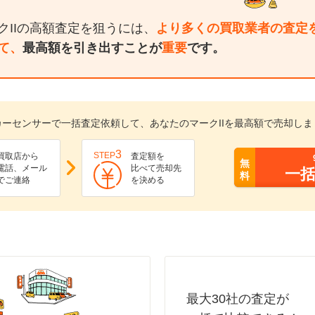
クIIの高額査定を狙うには、
より多くの買取業者の査定
て、
最高額を引き出すことが
重要
です。
カーセンサーで一括査定依頼して、あなたのマークIIを最高額で売却しま
3
STEP
買取店から
査定額を
無
電話、メール
比べて売却先
一
料
でご連絡
を決める
最大30社の査定が