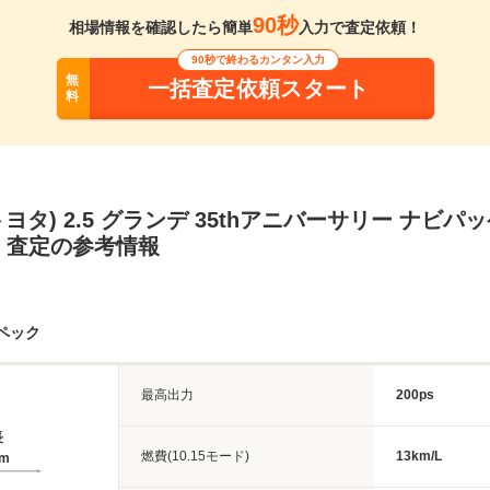
90秒
相場情報を確認したら簡単
入力で査定依頼！
90秒で終わるカンタン入力
無
一括査定依頼スタート
料
トヨタ) 2.5 グランデ 35thアニバーサリー ナビ
・査定の参考情報
ペック
最高出力
200ps
長
燃費(10.15モード)
13km/L
4m