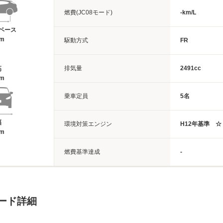
燃費(JC08モード)
-km/L
ベース
8m
駆動方式
FR
排気量
2491cc
高
6m
乗車定員
5名
幅
環境対策エンジン
H12年基準 ☆
6m
燃費基準達成
-
レード詳細