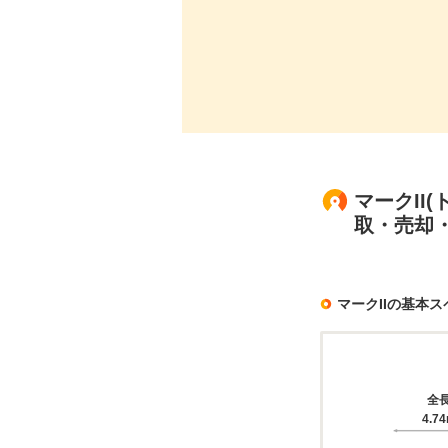
マークII(
取・売却
マークIIの基本ス
全
4.7