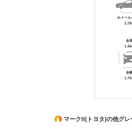
ホイール
2.7
全
1.4
全
1.7
マークII(トヨタ)の他グ