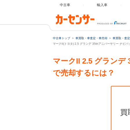
中古車
輸入車
中古車トップ
車買取・車査定・車売却
車買取・査定
マークII(トヨタ) 2.5 グランデ 35thアニバーサリー 
マークII 2.5 グラ
で売却するには？
買