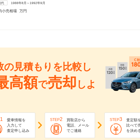
初代
1988年8月～1992年9月
均小売相場
万円
数の見積もりを比較し
最高額
売却
で
しよ
1
2
3
STEP
STEP
愛車情報を
買取店から
査定額
入力して
電話、メール
比べて
査定申し込み
でご連絡
を決め