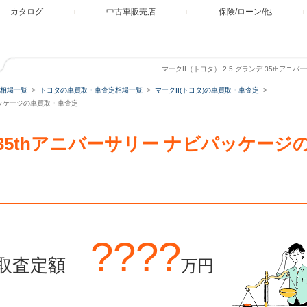
カタログ
中古車販売店
保険/ローン/他
マークII（トヨタ） 2.5 グランデ 35thア
相場一覧
トヨタの車買取・車査定相場一覧
マークII(トヨタ)の車買取・車査定
ナビパッケージの車買取・車査定
ンデ 35thアニバーサリー ナビパッケ
????
取査定額
万円