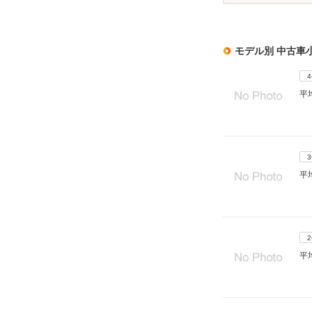
モデル別 中古車
平
平
平