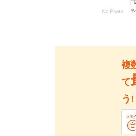
平
複
て
う!
STEP