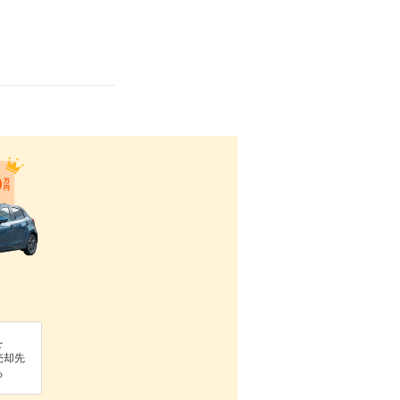
を
売却先
る