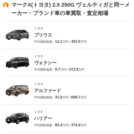
マークX(トヨタ) 2.5 250G ヴェルティガと同一メ
ーカー・ブランド車の車買取・査定相場
トヨタ
プリウス
12.1
303.5
平均買取相場：
万円〜
万円
トヨタ
ヴォクシー
9.7
372.9
平均買取相場：
万円〜
万円
トヨタ
アルファード
41.8
689.7
平均買取相場：
万円〜
万円
トヨタ
ハリアー
85.4
374.4
平均買取相場：
万円〜
万円