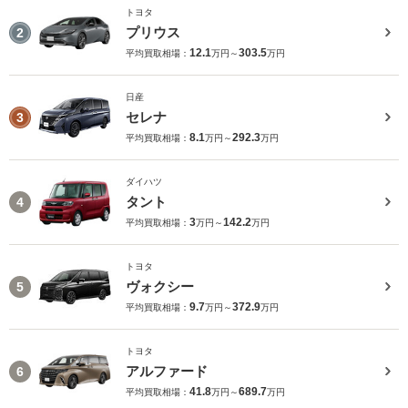
トヨタ
プリウス
2
12.1
303.5
平均買取相場：
万円～
万円
日産
セレナ
3
8.1
292.3
平均買取相場：
万円～
万円
ダイハツ
タント
4
3
142.2
平均買取相場：
万円～
万円
トヨタ
ヴォクシー
5
9.7
372.9
平均買取相場：
万円～
万円
トヨタ
アルファード
6
41.8
689.7
平均買取相場：
万円～
万円