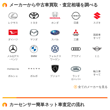
メーカーから中古車買取・査定相場を調べる
レクサス
トヨタ
ホンダ
日産
スズキ
国産車
すべて
ダイハツ
マツダ
スバル
三菱
メルセデス
BMW
フォルクス
アウディ
ミニ
・ベンツ
ワーゲン
輸入車
すべて
ポルシェ
ボルボ
プジョー
ランド
ローバー
全てのメーカーを見る
カーセンサー簡単ネット車査定の流れ