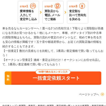
1
2
3
STEP
STEP
STEP
愛車情報を
買取店から
査定額を
入力して
電話､メール
比べて売却先
査定申し込み
でご連絡
を決める
車を売るならカーセンサーへ！選べる2つの売却方法！下取りより買取額が高価
になる方法が見つかるかも！他にもメーカー、車種、ボディタイプ別の中古車
の買取情報はもちろん、買取の流れや査定のポイントなど、初めて車を売る方
も安心の情報が満載です！五十音や都道府県から、お近くの買取店舗の情報を
紹介することもできます。
【一括査定】数社の見積もりを比較して、1番高い査定価格で買い取ってもらお
う！
【オークション型査定】連絡・査定は1社だけ！オークションにお任せ出品し
て、1番高い査定価格で買い取ってもらおう！
90秒で終わるカンタン入力
無
一括査定依頼スタート
料
ページトップへ
中古車トップ
車買取・車査定・車売却
車買取・査定相場一覧
トヨタの車買取・車査定相場一