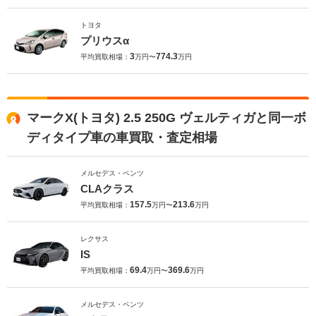
トヨタ
プリウスα
3
774.3
平均買取相場：
万円〜
万円
マークX(トヨタ) 2.5 250G ヴェルティガと同一ボ
ディタイプ車の車買取・査定相場
メルセデス・ベンツ
CLAクラス
157.5
213.6
平均買取相場：
万円〜
万円
レクサス
IS
69.4
369.6
平均買取相場：
万円〜
万円
メルセデス・ベンツ