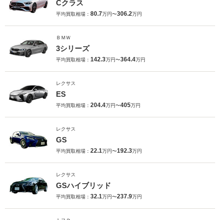
Cクラス
80.7
306.2
平均買取相場：
万円〜
万円
ＢＭＷ
3シリーズ
142.3
364.4
平均買取相場：
万円〜
万円
レクサス
ES
204.4
405
平均買取相場：
万円〜
万円
レクサス
GS
22.1
192.3
平均買取相場：
万円〜
万円
レクサス
GSハイブリッド
32.1
237.9
平均買取相場：
万円〜
万円