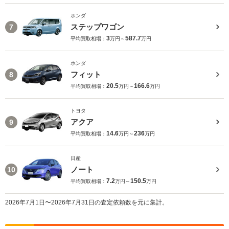
ホンダ
ステップワゴン
7
3
587.7
平均買取相場：
万円～
万円
ホンダ
フィット
8
20.5
166.6
平均買取相場：
万円～
万円
トヨタ
アクア
9
14.6
236
平均買取相場：
万円～
万円
日産
ノート
10
7.2
150.5
平均買取相場：
万円～
万円
2026年7月1日〜2026年7月31日の査定依頼数を元に集計。