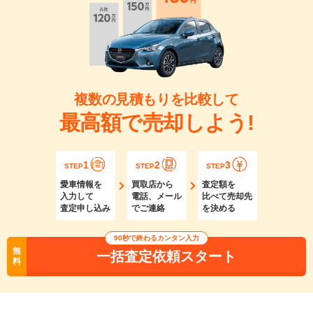
複数の見積もりを比較して
最高額で売却しよう!
1
2
3
STEP
STEP
STEP
愛車情報を
買取店から
査定額を
入力して
電話、メール
比べて売却先
査定申し込み
でご連絡
を決める
90秒で終わるカンタン入力
無
一括査定依頼スタート
料