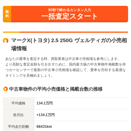
90
秒で終わるカンタン入力
無
一括査定スタート
料
マークX(トヨタ) 2.5 250G ヴェルティガの小売相
場情報
あなたの愛車を査定する時、買取業者は中古車小売相場を参考にします。
より高額な査定金額を引き出すために、国内最大級の中古車物件掲載数を持
つカーセンサーで最新の中古車小売相場を確認して、愛車を売却する最適な
タイミングを見極めましょう。
中古車物件の平均小売価格と掲載台数の推移
平均価格
134.1万円
前月比
+134.1万円
平均走行距離
68431km