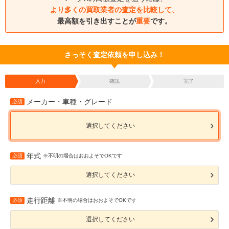
より多くの買取業者の査定を比較して、
最高額を引き出すことが
重要
です。
さっそく査定依頼を申し込み！
入力
確認
完了
メーカー・車種・グレード
必須
選択してください
年式
必須
※不明の場合はおおよそでOKです
選択してください
走行距離
必須
※不明の場合はおおよそでOKです
選択してください