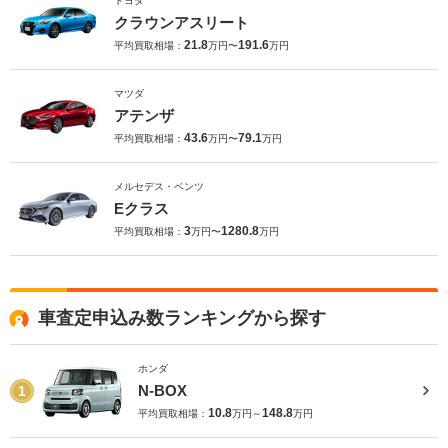
トヨタ
クラウンアスリート
21.8
191.6
平均買取相場：
万円〜
万円
マツダ
アテンザ
43.6
79.1
平均買取相場：
万円〜
万円
メルセデス・ベンツ
Eクラス
3
1280.8
平均買取相場：
万円〜
万円
車査定申込み数ランキングから探す
ホンダ
N-BOX
1
10.8
148.8
平均買取相場：
万円～
万円