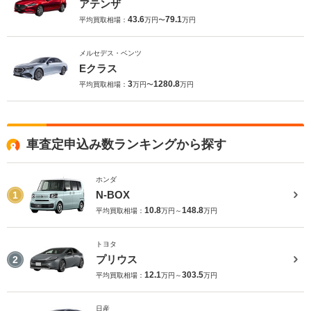
アテンザ
43.6
79.1
平均買取相場：
万円〜
万円
メルセデス・ベンツ
Eクラス
3
1280.8
平均買取相場：
万円〜
万円
車査定申込み数ランキングから探す
ホンダ
N-BOX
1
10.8
148.8
平均買取相場：
万円～
万円
トヨタ
プリウス
2
12.1
303.5
平均買取相場：
万円～
万円
日産