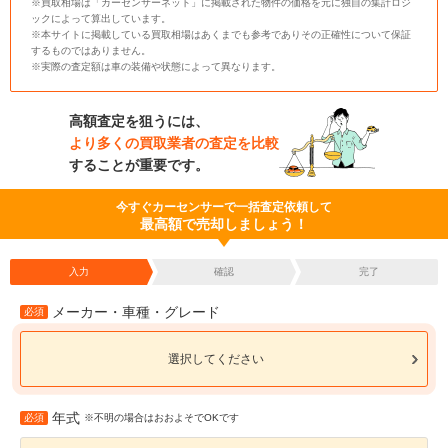
※買取相場は「カーセンサーネット」に掲載された物件の価格を元に独自の集計ロジ
ックによって算出しています。
※本サイトに掲載している買取相場はあくまでも参考でありその正確性について保証
するものではありません。
※実際の査定額は車の装備や状態によって異なります。
高額査定を狙うには、
より多くの買取業者の査定を比較
することが重要です。
今すぐカーセンサーで一括査定依頼して
最高額で売却しましょう！
入力
確認
完了
メーカー・車種・グレード
必須
選択してください
年式
必須
※不明の場合はおおよそでOKです