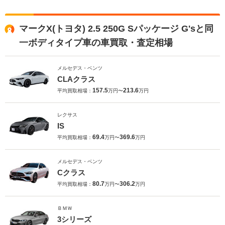
マークX(トヨタ) 2.5 250G Sパッケージ G'sと同
一ボディタイプ車の車買取・査定相場
メルセデス・ベンツ
CLAクラス
157.5
213.6
平均買取相場：
万円〜
万円
レクサス
IS
69.4
369.6
平均買取相場：
万円〜
万円
メルセデス・ベンツ
Cクラス
80.7
306.2
平均買取相場：
万円〜
万円
ＢＭＷ
3シリーズ