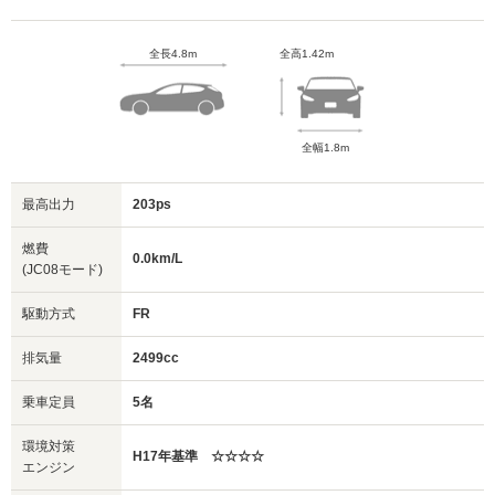
全長4.8m
全高1.42m
全幅1.8m
最高出力
203ps
燃費
0.0km/L
(JC08モード)
駆動方式
FR
排気量
2499cc
乗車定員
5名
環境対策
H17年基準 ☆☆☆☆
エンジン