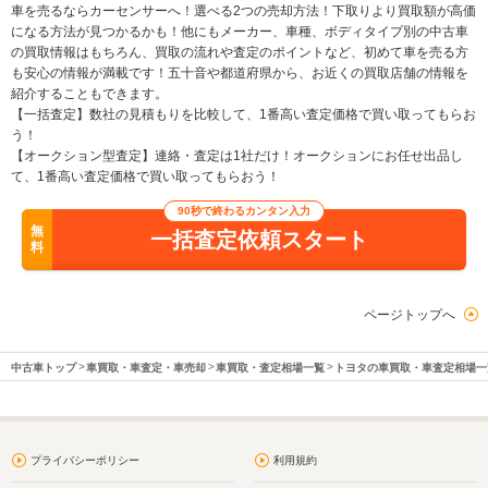
車を売るならカーセンサーへ！選べる2つの売却方法！下取りより買取額が高価
になる方法が見つかるかも！他にもメーカー、車種、ボディタイプ別の中古車
の買取情報はもちろん、買取の流れや査定のポイントなど、初めて車を売る方
も安心の情報が満載です！五十音や都道府県から、お近くの買取店舗の情報を
紹介することもできます。
【一括査定】数社の見積もりを比較して、1番高い査定価格で買い取ってもらお
う！
【オークション型査定】連絡・査定は1社だけ！オークションにお任せ出品し
て、1番高い査定価格で買い取ってもらおう！
90秒で終わるカンタン入力
無
一括査定依頼スタート
料
ページトップへ
中古車トップ
車買取・車査定・車売却
車買取・査定相場一覧
トヨタの車買取・車査定相場一
プライバシーポリシー
利用規約