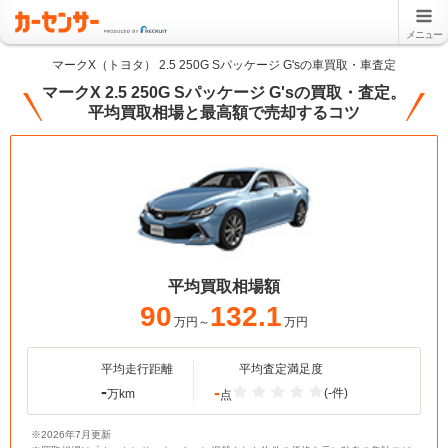
メニュー
マークX（トヨタ） 2.5 250G Sパッケージ G'sの車買取・車査定
マークX 2.5 250G Sパッケージ G'sの買取・査定。
平均買取相場と最高額で売却するコツ
平均買取相場額
90
132.1
万円～
万円
平均走行距離
平均査定満足度
-
-
(-件)
万km
点
※2026年7月更新