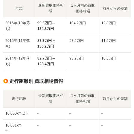
最新買取価格相
1ヶ月前の買取
年式
前月からの差額
場
価格相場
2016年(10年落
99.3万円～
104.2万円
12.8万円
ち)
134.8万円
2015年(11年落
87.7万円～
97.5万円
11.5万円
ち)
130.2万円
2014年(12年落
82.7万円～
95.2万円
10.3万円
ち)
128.4万円
走行距離別 買取相場情報
最新買取価格相
1ヶ月前の買取
走行距離
前月からの差額
場
価格相場
10,000km以下
-
-
-
10,001km
-
-
-
~