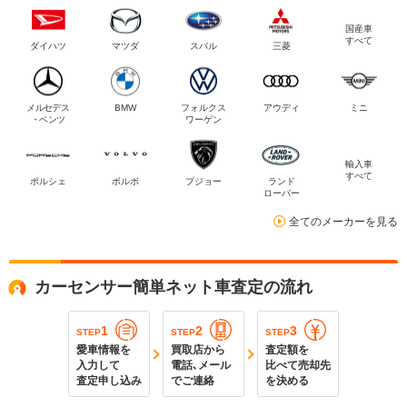
国産車
すべて
ダイハツ
マツダ
スバル
三菱
メルセデス
BMW
フォルクス
アウディ
ミニ
・ベンツ
ワーゲン
輸入車
すべて
ポルシェ
ボルボ
プジョー
ランド
ローバー
全てのメーカーを見る
カーセンサー簡単ネット車査定の流れ
1
2
3
STEP
STEP
STEP
愛車情報を
買取店から
査定額を
入力して
電話､メール
比べて売却先
査定申し込み
でご連絡
を決める