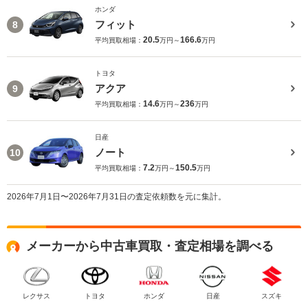
ホンダ
フィット
8
20.5
166.6
平均買取相場：
万円～
万円
トヨタ
アクア
9
14.6
236
平均買取相場：
万円～
万円
日産
ノート
10
7.2
150.5
平均買取相場：
万円～
万円
2026年7月1日〜2026年7月31日の査定依頼数を元に集計。
メーカーから中古車買取・査定相場を調べる
レクサス
トヨタ
ホンダ
日産
スズキ