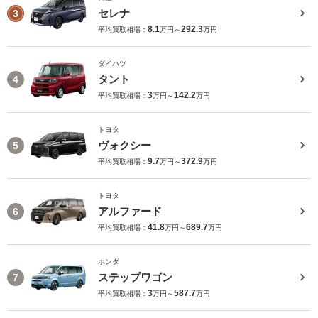
セレナ
3
8.1
292.3
平均買取相場：
万円～
万円
ダイハツ
タント
4
3
142.2
平均買取相場：
万円～
万円
トヨタ
ヴォクシー
5
9.7
372.9
平均買取相場：
万円～
万円
トヨタ
アルファード
6
41.8
689.7
平均買取相場：
万円～
万円
ホンダ
ステップワゴン
7
3
587.7
平均買取相場：
万円～
万円