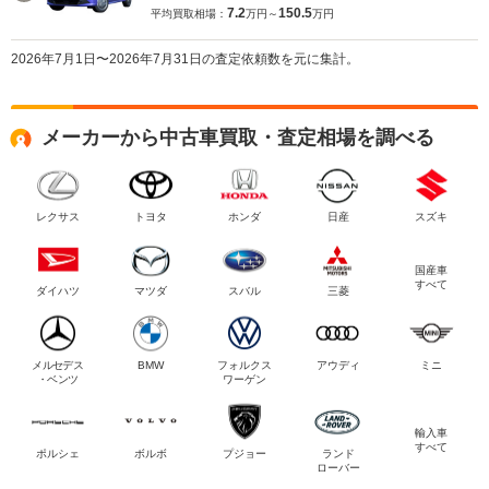
7.2
150.5
平均買取相場：
万円～
万円
2026年7月1日〜2026年7月31日の査定依頼数を元に集計。
メーカーから中古車買取・査定相場を調べる
レクサス
トヨタ
ホンダ
日産
スズキ
国産車
すべて
ダイハツ
マツダ
スバル
三菱
メルセデス
BMW
フォルクス
アウディ
ミニ
・ベンツ
ワーゲン
輸入車
すべて
ポルシェ
ボルボ
プジョー
ランド
ローバー