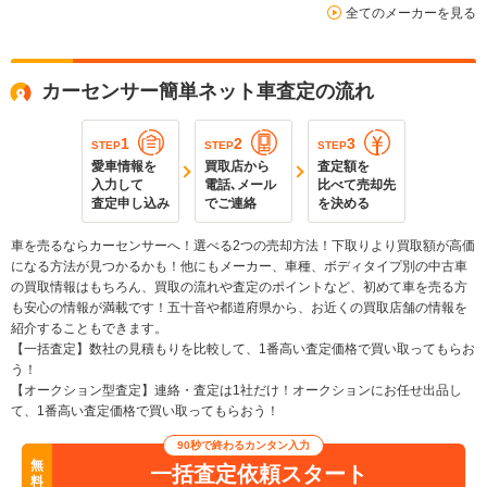
全てのメーカーを見る
カーセンサー簡単ネット車査定の流れ
1
2
3
STEP
STEP
STEP
愛車情報を
買取店から
査定額を
入力して
電話､メール
比べて売却先
査定申し込み
でご連絡
を決める
車を売るならカーセンサーへ！選べる2つの売却方法！下取りより買取額が高価
になる方法が見つかるかも！他にもメーカー、車種、ボディタイプ別の中古車
の買取情報はもちろん、買取の流れや査定のポイントなど、初めて車を売る方
も安心の情報が満載です！五十音や都道府県から、お近くの買取店舗の情報を
紹介することもできます。
【一括査定】数社の見積もりを比較して、1番高い査定価格で買い取ってもらお
う！
【オークション型査定】連絡・査定は1社だけ！オークションにお任せ出品し
て、1番高い査定価格で買い取ってもらおう！
90秒で終わるカンタン入力
無
一括査定依頼スタート
料