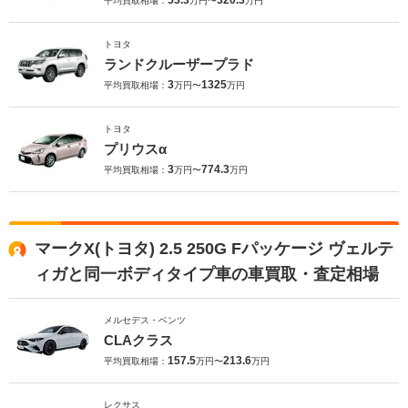
53.3
320.3
平均買取相場：
万円〜
万円
トヨタ
ランドクルーザープラド
3
1325
平均買取相場：
万円〜
万円
トヨタ
プリウスα
3
774.3
平均買取相場：
万円〜
万円
マークX(トヨタ) 2.5 250G Fパッケージ ヴェルテ
ィガと同一ボディタイプ車の車買取・査定相場
メルセデス・ベンツ
CLAクラス
157.5
213.6
平均買取相場：
万円〜
万円
レクサス