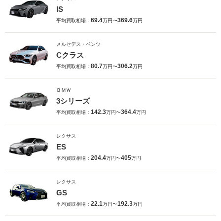
IS
69.4
369.6
平均買取相場：
万円〜
万円
メルセデス・ベンツ
Cクラス
80.7
306.2
平均買取相場：
万円〜
万円
ＢＭＷ
3シリーズ
142.3
364.4
平均買取相場：
万円〜
万円
レクサス
ES
204.4
405
平均買取相場：
万円〜
万円
レクサス
GS
22.1
192.3
平均買取相場：
万円〜
万円