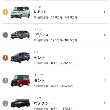
ホンダ
N-BOX
1
10.8
148.8
平均買取相場：
万円～
万円
トヨタ
プリウス
2
12.1
303.5
平均買取相場：
万円～
万円
日産
セレナ
3
8.1
292.3
平均買取相場：
万円～
万円
ダイハツ
タント
4
3
142.2
平均買取相場：
万円～
万円
トヨタ
ヴォクシー
5
9.7
372.9
平均買取相場：
万円～
万円