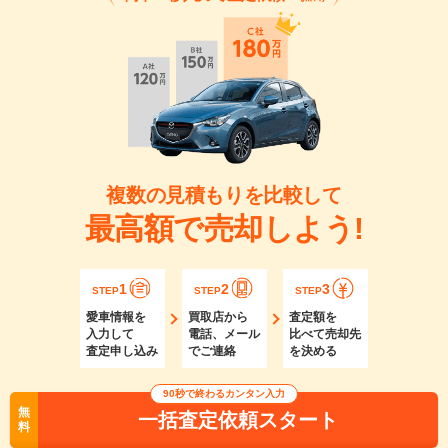
複数の見積もりを比較して
最高額で売却しよう!
1
2
3
STEP
STEP
STEP
愛車情報を
買取店から
査定額を
入力して
電話、メール
比べて売却先
査定申し込み
でご連絡
を決める
90秒で終わるカンタン入力
無
一括査定依頼スタート
料