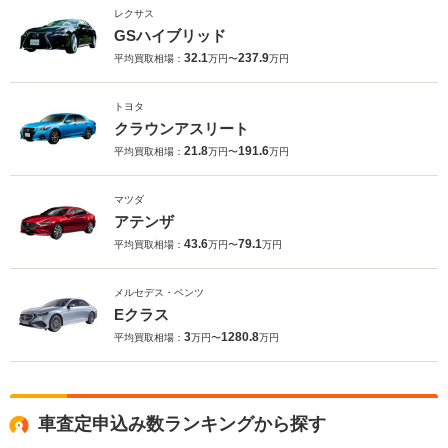
レクサス
GSハイブリッド
32.1
237.9
平均買取相場：
万円〜
万円
トヨタ
クラウンアスリート
21.8
191.6
平均買取相場：
万円〜
万円
マツダ
アテンザ
43.6
79.1
平均買取相場：
万円〜
万円
メルセデス・ベンツ
Eクラス
3
1280.8
平均買取相場：
万円〜
万円
車査定申込み数ランキングから探す