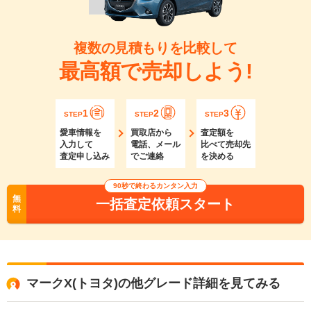
複数の見積もりを比較して
最高額で売却しよう!
1
2
3
STEP
STEP
STEP
愛車情報を
買取店から
査定額を
入力して
電話、メール
比べて売却先
査定申し込み
でご連絡
を決める
90秒で終わるカンタン入力
無
一括査定依頼スタート
料
マークX(トヨタ)の他グレード詳細を見てみる