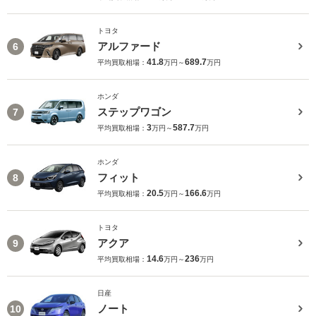
トヨタ
アルファード
6
41.8
689.7
平均買取相場：
万円～
万円
ホンダ
ステップワゴン
7
3
587.7
平均買取相場：
万円～
万円
ホンダ
フィット
8
20.5
166.6
平均買取相場：
万円～
万円
トヨタ
アクア
9
14.6
236
平均買取相場：
万円～
万円
日産
ノート
10