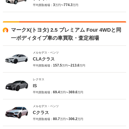
3
774.3
平均買取相場：
万円〜
万円
マークX(トヨタ) 2.5 プレミアム Four 4WDと同
一ボディタイプ車の車買取・査定相場
メルセデス・ベンツ
CLAクラス
157.5
213.6
平均買取相場：
万円〜
万円
レクサス
IS
69.4
369.6
平均買取相場：
万円〜
万円
メルセデス・ベンツ
Cクラス
80.7
306.2
平均買取相場：
万円〜
万円