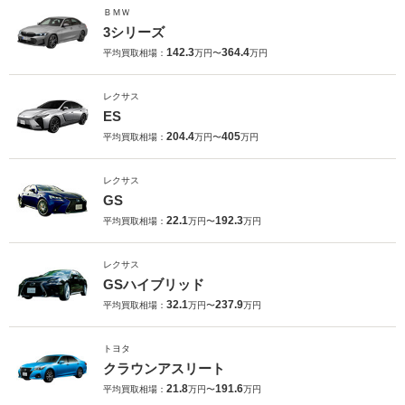
ＢＭＷ
3シリーズ
142.3
364.4
平均買取相場：
万円〜
万円
レクサス
ES
204.4
405
平均買取相場：
万円〜
万円
レクサス
GS
22.1
192.3
平均買取相場：
万円〜
万円
レクサス
GSハイブリッド
32.1
237.9
平均買取相場：
万円〜
万円
トヨタ
クラウンアスリート
21.8
191.6
平均買取相場：
万円〜
万円