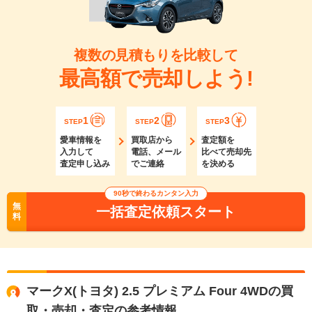
複数の見積もりを比較して
最高額で売却しよう!
1
2
3
STEP
STEP
STEP
愛車情報を
買取店から
査定額を
入力して
電話、メール
比べて売却先
査定申し込み
でご連絡
を決める
90秒で終わるカンタン入力
無
一括査定依頼スタート
料
マークX(トヨタ) 2.5 プレミアム Four 4WDの買
取・売却・査定の参考情報