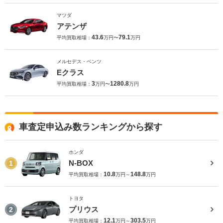
マツダ
アテンザ
43.6
79.1
平均買取相場：
万円〜
万円
メルセデス・ベンツ
Eクラス
3
1280.8
平均買取相場：
万円〜
万円
車査定申込み数ランキングから探す
ホンダ
N-BOX
1
10.8
148.8
平均買取相場：
万円～
万円
トヨタ
プリウス
2
12.1
303.5
平均買取相場：
万円～
万円