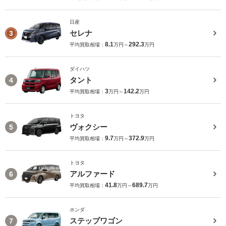
日産
セレナ
3
8.1
292.3
平均買取相場：
万円～
万円
ダイハツ
タント
4
3
142.2
平均買取相場：
万円～
万円
トヨタ
ヴォクシー
5
9.7
372.9
平均買取相場：
万円～
万円
トヨタ
アルファード
6
41.8
689.7
平均買取相場：
万円～
万円
ホンダ
ステップワゴン
7