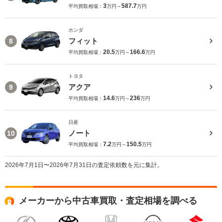
3
587.7
平均買取相場：
万円～
万円
ホンダ
フィット
8
20.5
166.6
平均買取相場：
万円～
万円
トヨタ
アクア
9
14.6
236
平均買取相場：
万円～
万円
日産
ノート
10
7.2
150.5
平均買取相場：
万円～
万円
2026年7月1日〜2026年7月31日の査定依頼数を元に集計。
メーカーから中古車買取・査定相場を調べる