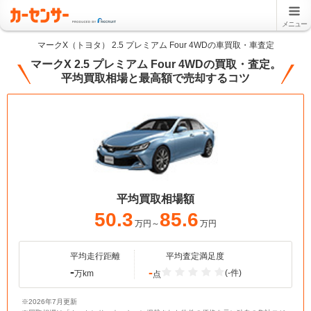
メニュー
マークX（トヨタ） 2.5 プレミアム Four 4WDの車買取・車査定
マークX 2.5 プレミアム Four 4WDの買取・査定。
平均買取相場と最高額で売却するコツ
平均買取相場額
50.3
85.6
万円～
万円
平均走行距離
平均査定満足度
-
-
(-件)
万km
点
※2026年7月更新