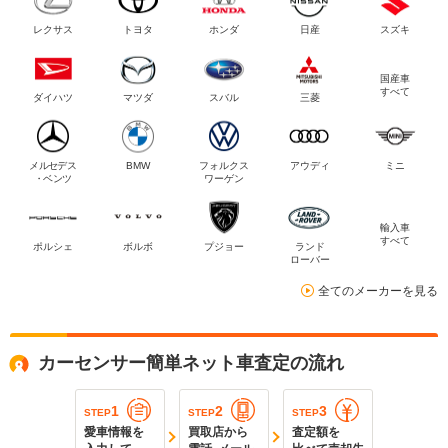
レクサス
トヨタ
ホンダ
日産
スズキ
国産車
すべて
ダイハツ
マツダ
スバル
三菱
メルセデス
BMW
フォルクス
アウディ
ミニ
・ベンツ
ワーゲン
輸入車
すべて
ポルシェ
ボルボ
プジョー
ランド
ローバー
全てのメーカーを見る
カーセンサー簡単ネット車査定の流れ
1
2
3
STEP
STEP
STEP
愛車情報を
買取店から
査定額を