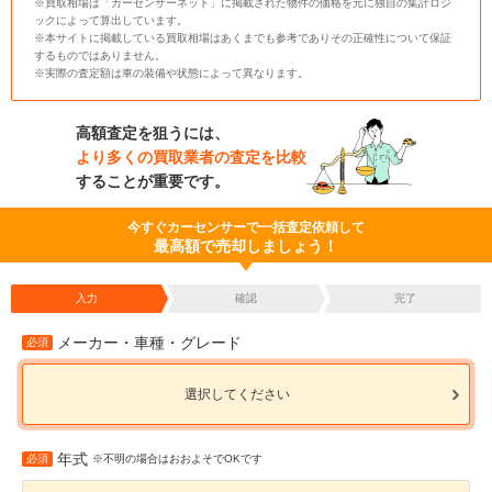
※買取相場は「カーセンサーネット」に掲載された物件の価格を元に独自の集計ロジ
ックによって算出しています。
※本サイトに掲載している買取相場はあくまでも参考でありその正確性について保証
するものではありません。
※実際の査定額は車の装備や状態によって異なります。
高額査定を狙うには、
より多くの買取業者の査定を比較
することが重要です。
今すぐカーセンサーで一括査定依頼して
最高額で売却しましょう！
入力
確認
完了
メーカー・車種・グレード
必須
選択してください
年式
必須
※不明の場合はおおよそでOKです