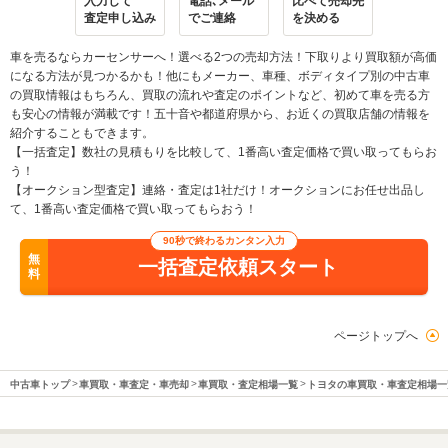
入力して
電話､メール
比べて売却先
査定申し込み
でご連絡
を決める
車を売るならカーセンサーへ！選べる2つの売却方法！下取りより買取額が高価
になる方法が見つかるかも！他にもメーカー、車種、ボディタイプ別の中古車
の買取情報はもちろん、買取の流れや査定のポイントなど、初めて車を売る方
も安心の情報が満載です！五十音や都道府県から、お近くの買取店舗の情報を
紹介することもできます。
【一括査定】数社の見積もりを比較して、1番高い査定価格で買い取ってもらお
う！
【オークション型査定】連絡・査定は1社だけ！オークションにお任せ出品し
て、1番高い査定価格で買い取ってもらおう！
90秒で終わるカンタン入力
無
一括査定依頼スタート
料
ページトップへ
中古車トップ
車買取・車査定・車売却
車買取・査定相場一覧
トヨタの車買取・車査定相場一