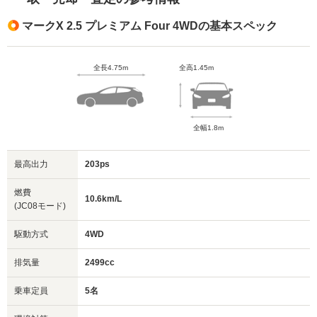
マークX 2.5 プレミアム Four 4WDの基本スペック
全長4.75m
全高1.45m
全幅1.8m
最高出力
203ps
燃費
10.6km/L
(JC08モード)
駆動方式
4WD
排気量
2499cc
乗車定員
5名