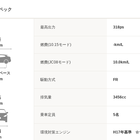
ペック
最高出力
318ps
長
燃費(10.15モード)
-km/L
5m
燃費(JC08モード)
10.0km/L
ベース
5m
駆動方式
FR
排気量
3456cc
高
4m
乗車定員
5名
幅
環境対策エンジン
H17年基準 
m