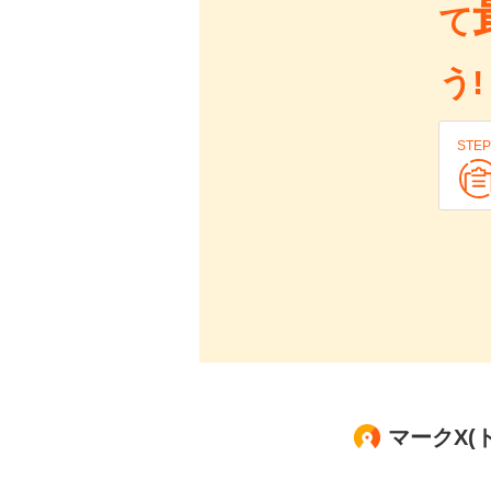
て
う!
STEP
マークX(