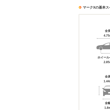
マークXの基本ス
全
4.7
ホイール
2.8
全
1.4
全
1.8