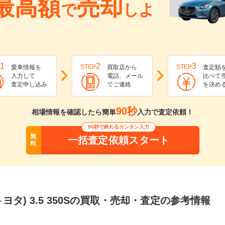
最高額
売却
で
しよ
1
2
3
STEP
STEP
愛車情報を
買取店から
査定額
入力して
電話、メール
比べて
査定申し込み
でご連絡
を決め
90秒
相場情報を確認したら簡単
入力で査定依頼！
90秒で終わるカンタン入力
無
一括査定依頼スタート
料
トヨタ) 3.5 350Sの買取・売却・査定の参考情報