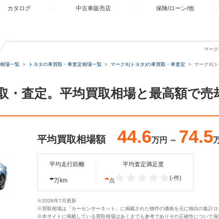
カタログ
中古車販売店
保険/ローン/他
マーク
相場一覧
トヨタの車買取・車査定相場一覧
マークX(トヨタ)の車買取・車査定
マークX(ト
0Sの買取・査定。平均買取相場と最高額で
44.6
74.5
平均買取相場額
万円
～
平均走行距離
平均査定満足度
-
-
(-件)
万km
点
※2026年7月更新
※買取相場は「カーセンサーネット」に掲載された物件の価格を元に独自の集計ロ
※本サイトに掲載している買取相場はあくまでも参考でありその正確性について保