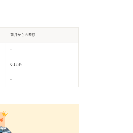
前月からの差額
-
0.1万円
-