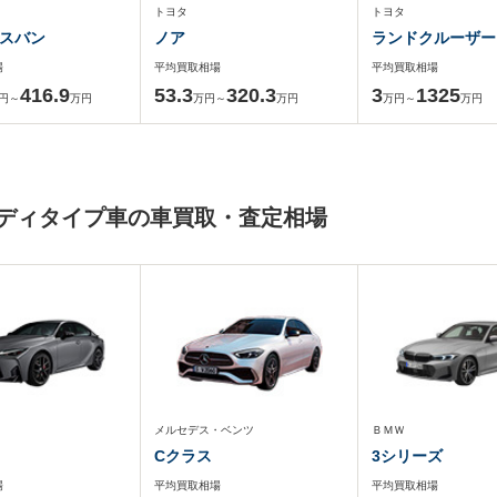
トヨタ
トヨタ
スバン
ノア
ランドクルーザー
場
平均買取相場
平均買取相場
416.9
53.3
320.3
3
1325
円～
万円
万円～
万円
万円～
万円
ボディタイプ車の車買取・査定相場
メルセデス・ベンツ
ＢＭＷ
Cクラス
3シリーズ
場
平均買取相場
平均買取相場