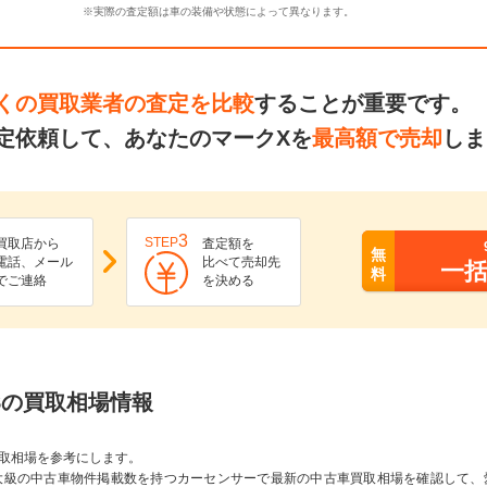
※実際の査定額は車の装備や状態によって異なります。
くの買取業者の査定を比較
することが重要です。
定依頼して、あなたのマークXを
最高額で売却
しま
3
STEP
買取店から
査定額を
無
電話、メール
比べて売却先
一
料
でご連絡
を決める
50Sの買取相場情報
取相場を参考にします。
大級の中古車物件掲載数を持つカーセンサーで最新の中古車買取相場を確認して、