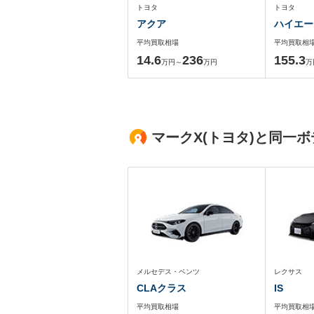
トヨタ
トヨタ
アクア
ハイエー
平均買取相場
平均買取相
14.6
236
155.3
万円～
万円
万
マークX(トヨタ)と同一
メルセデス・ベンツ
レクサス
CLAクラス
IS
平均買取相場
平均買取相