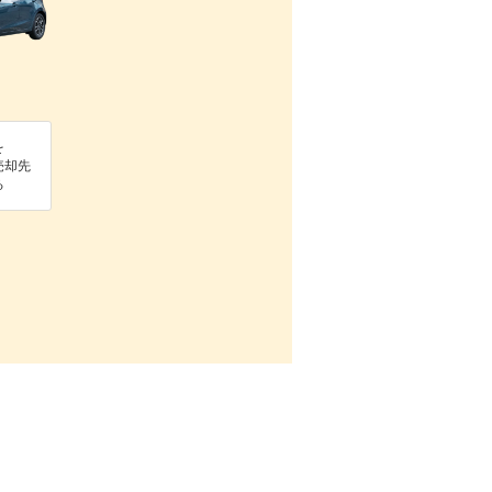
を
売却先
る