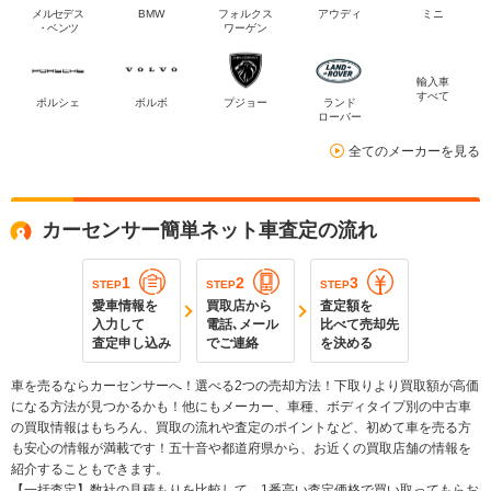
メルセデス
BMW
フォルクス
アウディ
ミニ
・ベンツ
ワーゲン
輸入車
すべて
ポルシェ
ボルボ
プジョー
ランド
ローバー
全てのメーカーを見る
カーセンサー簡単ネット車査定の流れ
1
2
3
STEP
STEP
STEP
愛車情報を
買取店から
査定額を
入力して
電話､メール
比べて売却先
査定申し込み
でご連絡
を決める
車を売るならカーセンサーへ！選べる2つの売却方法！下取りより買取額が高価
になる方法が見つかるかも！他にもメーカー、車種、ボディタイプ別の中古車
の買取情報はもちろん、買取の流れや査定のポイントなど、初めて車を売る方
も安心の情報が満載です！五十音や都道府県から、お近くの買取店舗の情報を
紹介することもできます。
【一括査定】数社の見積もりを比較して、1番高い査定価格で買い取ってもらお