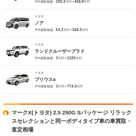
155.3
416.9
平均買取相場：
万円〜
万円
トヨタ
ノア
53.3
320.3
平均買取相場：
万円〜
万円
トヨタ
ランドクルーザープラド
3
1325
平均買取相場：
万円〜
万円
トヨタ
プリウスα
3
774.3
平均買取相場：
万円〜
万円
マークX(トヨタ) 2.5 250G Sパッケージ リラック
スセレクションと同一ボディタイプ車の車買取・
査定相場