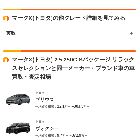
存じます。 買取や販売だけではなく、車検や整備、点検などもご用意
しております。 またお車のことで何かございましたら、是非ネクステ
ージをご利用いただけますと幸いでございます。 今後とも宜しくお願
マークX(トヨタ)の他グレード詳細を見てみる
い申し上げます。
英数
マークX(トヨタ) 2.5 250G Sパッケージ リラック
スセレクションと同一メーカー・ブランド車の車
買取・査定相場
トヨタ
プリウス
12.1
303.5
平均買取相場：
万円〜
万円
トヨタ
ヴォクシー
9.7
372.9
平均買取相場：
万円〜
万円