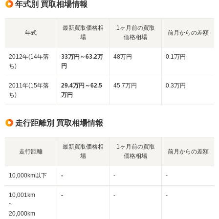
年式別 買取相場情報
最新買取価格相
1ヶ月前の買取
年式
前月からの差額
場
価格相場
2012年(14年落
33万円～63.2万
48万円
0.1万円
ち)
円
2011年(15年落
29.4万円～62.5
45.7万円
0.3万円
ち)
万円
走行距離別 買取相場情報
最新買取価格相
1ヶ月前の買取
走行距離
前月からの差額
場
価格相場
10,000km以下
-
-
-
10,001km
-
-
-
~
20,000km