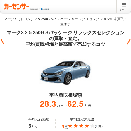
メニュー
マークX（トヨタ） 2.5 250G Sパッケージ リラックスセレクションの車買取・
車査定
マークX 2.5 250G Sパッケージ リラックスセレクション
の買取・査定。
平均買取相場と最高額で売却するコツ
平均買取相場額
28.3
62.5
万円～
万円
平均走行距離
平均査定満足度
5
4
(
1
件)
万km
点