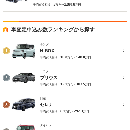
3
1280.8
平均買取相場：
万円〜
万円
車査定申込み数ランキングから探す
ホンダ
N-BOX
1
10.8
148.8
平均買取相場：
万円～
万円
トヨタ
プリウス
2
12.1
303.5
平均買取相場：
万円～
万円
日産
セレナ
3
8.1
292.3
平均買取相場：
万円～
万円
ダイハツ