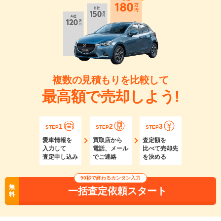
複数の見積もりを比較して
最高額で売却しよう!
1
2
3
STEP
STEP
STEP
愛車情報を
買取店から
査定額を
入力して
電話、メール
比べて売却先
査定申し込み
でご連絡
を決める
90秒で終わるカンタン入力
無
一括査定依頼スタート
料