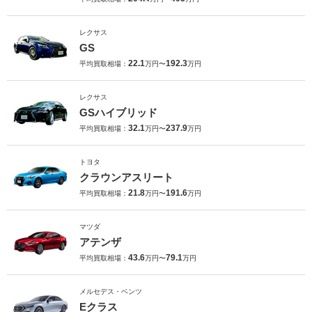
レクサス
GS
22.1
192.3
平均買取相場：
万円〜
万円
レクサス
GSハイブリッド
32.1
237.9
平均買取相場：
万円〜
万円
トヨタ
クラウンアスリート
21.8
191.6
平均買取相場：
万円〜
万円
マツダ
アテンザ
43.6
79.1
平均買取相場：
万円〜
万円
メルセデス・ベンツ
Eクラス