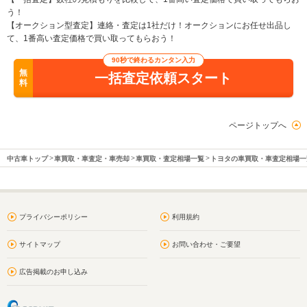
う！
【オークション型査定】連絡・査定は1社だけ！オークションにお任せ出品し
て、1番高い査定価格で買い取ってもらおう！
90秒で終わるカンタン入力
無
一括査定依頼スタート
料
ページトップへ
中古車トップ
車買取・車査定・車売却
車買取・査定相場一覧
トヨタの車買取・車査定相場一
プライバシーポリシー
利用規約
サイトマップ
お問い合わせ・ご要望
広告掲載のお申し込み