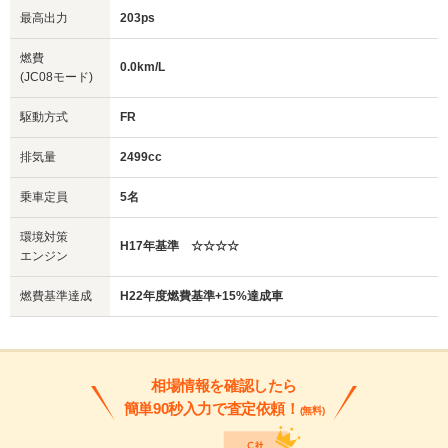
最高出力
203ps
燃費
0.0km/L
(JC08モード)
駆動方式
FR
排気量
2499cc
乗車定員
5名
環境対策
H17年基準 ☆☆☆☆
エンジン
燃費基準達成
H22年度燃費基準+15%達成車
相場情報を確認したら
簡単90秒入力で査定依頼！
(無料)