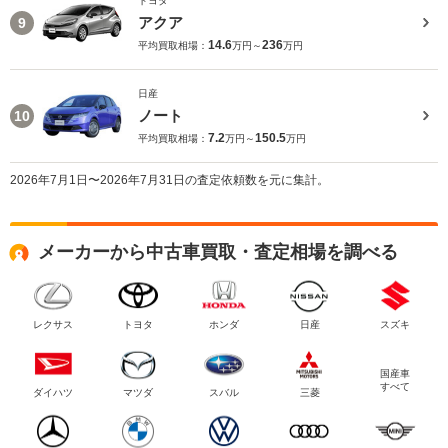
トヨタ
アクア
9
14.6
236
平均買取相場：
万円～
万円
日産
ノート
10
7.2
150.5
平均買取相場：
万円～
万円
2026年7月1日〜2026年7月31日の査定依頼数を元に集計。
メーカーから中古車買取・査定相場を調べる
レクサス
トヨタ
ホンダ
日産
スズキ
国産車
すべて
ダイハツ
マツダ
スバル
三菱