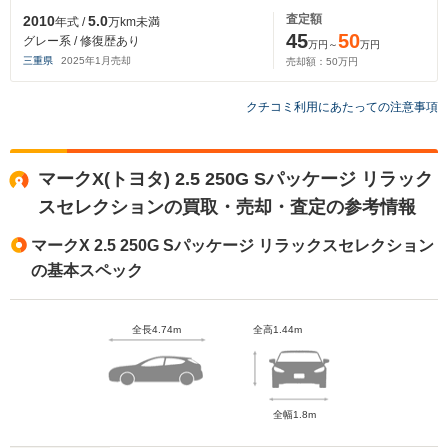
査定額
2010
5.0
年式 /
万km未満
45
50
グレー系 / 修復歴あり
万円～
万円
三重県
2025
年
1
月売却
売却額：
50
万円
クチコミ利用にあたっての注意事項
マークX(トヨタ) 2.5 250G Sパッケージ リラック
スセレクションの買取・売却・査定の参考情報
マークX 2.5 250G Sパッケージ リラックスセレクション
の基本スペック
全長4.74m
全高1.44m
全幅1.8m