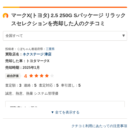
マークX(トヨタ) 2.5 250G Sパッケージ リラック
スセレクションを売却した人のクチコミ
投稿者：くぼちゃん
都道府県：
三重県
買取店名：
ネクステージ 津店
売却した車：トヨタマークX
売却時期：2025年1月
4
総合評価
3
5
5
5
査定額：
連絡：
査定対応：
車引渡し：
誠意、熱意、熱量 システム管理優
買取店からの返信
▼ 全てを表示する
お世話になっております。 株式会社ネクステージでございます。 この
度はネクステージをご利用いただきまして誠にありがとうございまし
た。 弊社は東証一部上場企業のため、安心してご利用いただければと
クチコミ利用にあたっての注意事項