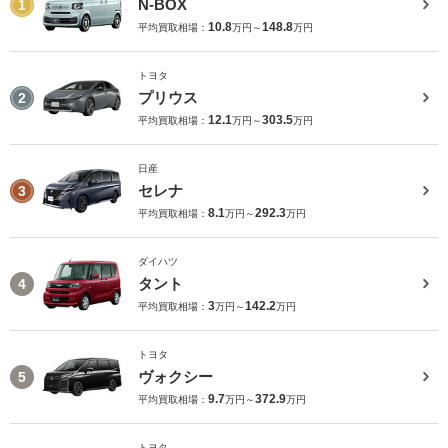
N-BOX
1
10.8
148.8
平均買取相場：
万円～
万円
トヨタ
プリウス
2
12.1
303.5
平均買取相場：
万円～
万円
日産
セレナ
3
8.1
292.3
平均買取相場：
万円～
万円
ダイハツ
タント
4
3
142.2
平均買取相場：
万円～
万円
トヨタ
ヴォクシー
5
9.7
372.9
平均買取相場：
万円～
万円
トヨタ