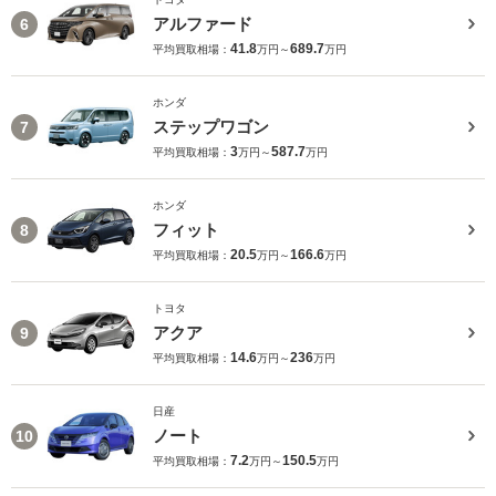
アルファード
6
41.8
689.7
平均買取相場：
万円～
万円
ホンダ
ステップワゴン
7
3
587.7
平均買取相場：
万円～
万円
ホンダ
フィット
8
20.5
166.6
平均買取相場：
万円～
万円
トヨタ
アクア
9
14.6
236
平均買取相場：
万円～
万円
日産
ノート
10
7.2
150.5
平均買取相場：
万円～
万円