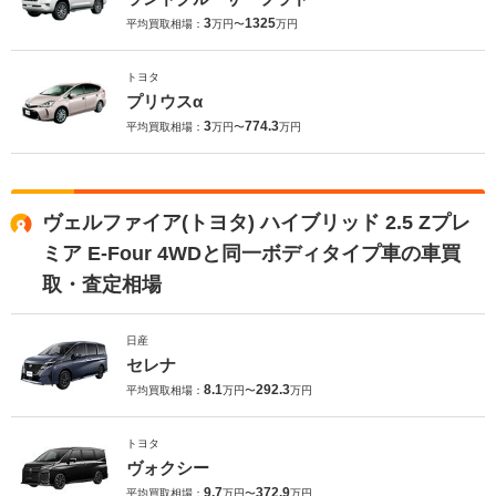
3
1325
平均買取相場：
万円〜
万円
トヨタ
プリウスα
3
774.3
平均買取相場：
万円〜
万円
ヴェルファイア(トヨタ) ハイブリッド 2.5 Zプレ
ミア E-Four 4WDと同一ボディタイプ車の車買
取・査定相場
日産
セレナ
8.1
292.3
平均買取相場：
万円〜
万円
トヨタ
ヴォクシー
9.7
372.9
平均買取相場：
万円〜
万円