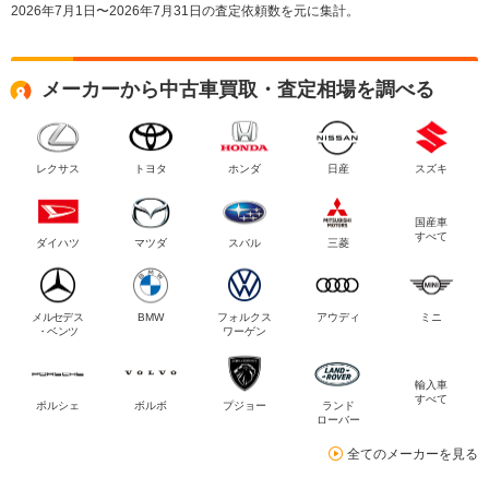
2026年7月1日〜2026年7月31日の査定依頼数を元に集計。
メーカーから中古車買取・査定相場を調べる
レクサス
トヨタ
ホンダ
日産
スズキ
国産車
すべて
ダイハツ
マツダ
スバル
三菱
メルセデス
BMW
フォルクス
アウディ
ミニ
・ベンツ
ワーゲン
輸入車
すべて
ポルシェ
ボルボ
プジョー
ランド
ローバー
全てのメーカーを見る