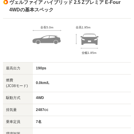
ヴェルファイア ハイブリッド 2.5 Zプレミア E-Four
4WDの基本スペック
全長5.0m
全高1.95m
全幅1.85m
最高出力
190ps
燃費
0.0km/L
(JC08モード)
駆動方式
4WD
排気量
2487cc
乗車定員
7名
環境対策