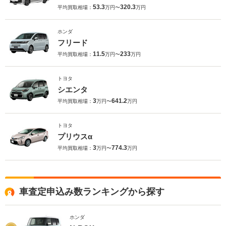
53.3
320.3
平均買取相場：
万円〜
万円
ホンダ
フリード
11.5
233
平均買取相場：
万円〜
万円
トヨタ
シエンタ
3
641.2
平均買取相場：
万円〜
万円
トヨタ
プリウスα
3
774.3
平均買取相場：
万円〜
万円
車査定申込み数ランキングから探す
ホンダ