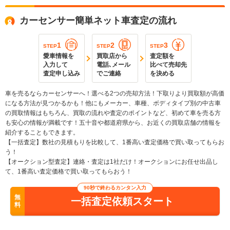
カーセンサー簡単ネット車査定の流れ
1
2
3
STEP
STEP
STEP
愛車情報を
買取店から
査定額を
入力して
電話､メール
比べて売却先
査定申し込み
でご連絡
を決める
車を売るならカーセンサーへ！選べる2つの売却方法！下取りより買取額が高価
になる方法が見つかるかも！他にもメーカー、車種、ボディタイプ別の中古車
の買取情報はもちろん、買取の流れや査定のポイントなど、初めて車を売る方
も安心の情報が満載です！五十音や都道府県から、お近くの買取店舗の情報を
紹介することもできます。
【一括査定】数社の見積もりを比較して、1番高い査定価格で買い取ってもらお
う！
【オークション型査定】連絡・査定は1社だけ！オークションにお任せ出品し
て、1番高い査定価格で買い取ってもらおう！
90秒で終わるカンタン入力
無
一括査定依頼スタート
料