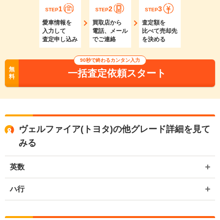
1
2
3
STEP
STEP
STEP
愛車情報を
買取店から
査定額を
入力して
電話、メール
比べて売却先
査定申し込み
でご連絡
を決める
90秒で終わるカンタン入力
無
一括査定依頼スタート
料
ヴェルファイア(トヨタ)の他グレード詳細を見て
みる
英数
ハ行