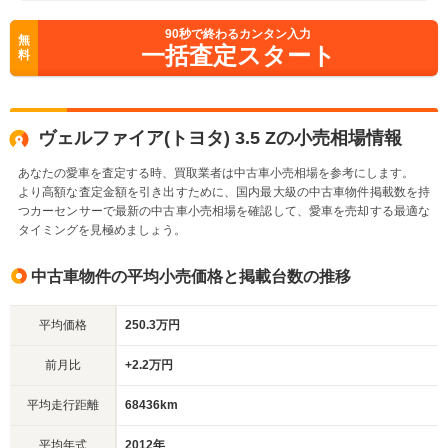
90
秒で終わるカンタン入力
無
一括査定スタート
料
ヴェルファイア(トヨタ) 3.5 Zの小売相場情報
あなたの愛車を査定する時、買取業者は中古車小売相場を参考にします。
より高額な査定金額を引き出すために、国内最大級の中古車物件掲載数を持
つカーセンサーで最新の中古車小売相場を確認して、愛車を売却する最適な
タイミングを見極めましょう。
中古車物件の平均小売価格と掲載台数の推移
平均価格
250.3万円
前月比
+2.2万円
平均走行距離
68436km
平均年式
2012年