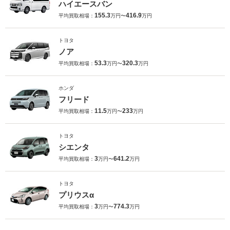
ハイエースバン
155.3
416.9
平均買取相場：
万円〜
万円
トヨタ
ノア
53.3
320.3
平均買取相場：
万円〜
万円
ホンダ
フリード
11.5
233
平均買取相場：
万円〜
万円
トヨタ
シエンタ
3
641.2
平均買取相場：
万円〜
万円
トヨタ
プリウスα
3
774.3
平均買取相場：
万円〜
万円