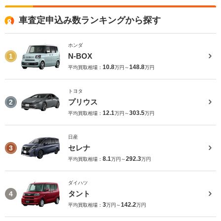
車査定申込み数ランキングから探す
ホンダ
N-BOX
1
10.8
148.8
平均買取相場：
万円～
万円
トヨタ
プリウス
2
12.1
303.5
平均買取相場：
万円～
万円
日産
セレナ
3
8.1
292.3
平均買取相場：
万円～
万円
ダイハツ
タント
4
3
142.2
平均買取相場：
万円～
万円