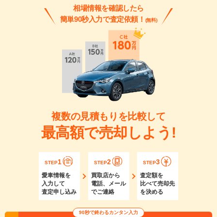
相場情報を確認したら
簡単90秒入力で査定依頼！
(無料)
複数の見積もりを比較して
最高額で売却しよう!
1
2
3
STEP
STEP
STEP
愛車情報を
買取店から
査定額を
入力して
電話、メール
比べて売却先
査定申し込み
でご連絡
を決める
90秒で終わるカンタン入力