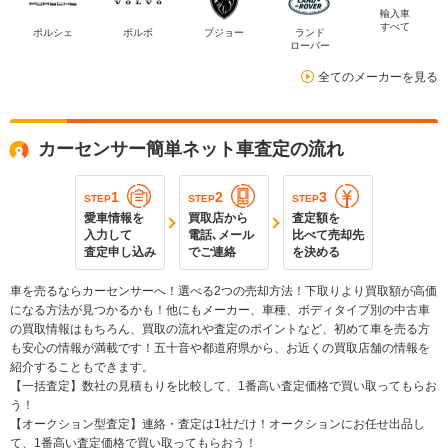
輸入車
すべて
ポルシェ
ボルボ
プジョー
ランド
ローバー
全てのメーカーを見る
カーセンサー簡単ネット車査定の流れ
1
2
3
STEP
STEP
STEP
愛車情報を
買取店から
査定額を
入力して
電話､メール
比べて売却先
査定申し込み
でご連絡
を決める
車を売るならカーセンサーへ！選べる2つの売却方法！下取りより買取額が高価
になる方法が見つかるかも！他にもメーカー、車種、ボディタイプ別の中古車
の買取情報はもちろん、買取の流れや査定のポイントなど、初めて車を売る方
も安心の情報が満載です！五十音や都道府県から、お近くの買取店舗の情報を
紹介することもできます。
【一括査定】数社の見積もりを比較して、1番高い査定価格で買い取ってもらお
う！
【オークション型査定】連絡・査定は1社だけ！オークションにお任せ出品し
て、1番高い査定価格で買い取ってもらおう！