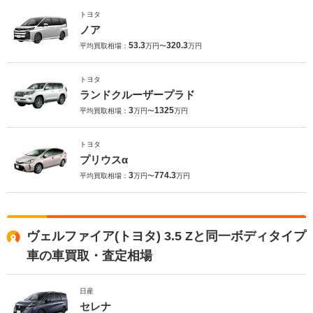
トヨタ
ノア
53.3
320.3
平均買取相場：
万円〜
万円
トヨタ
ランドクルーザープラド
3
1325
平均買取相場：
万円〜
万円
トヨタ
プリウスα
3
774.3
平均買取相場：
万円〜
万円
ヴェルファイア(トヨタ) 3.5 Zと同一ボディタイプ
車の車買取・査定相場
日産
セレナ