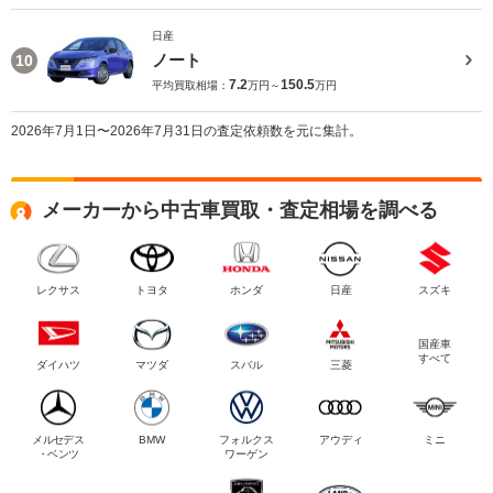
日産
ノート
10
7.2
150.5
平均買取相場：
万円～
万円
2026年7月1日〜2026年7月31日の査定依頼数を元に集計。
メーカーから中古車買取・査定相場を調べる
レクサス
トヨタ
ホンダ
日産
スズキ
国産車
すべて
ダイハツ
マツダ
スバル
三菱
メルセデス
BMW
フォルクス
アウディ
ミニ
・ベンツ
ワーゲン