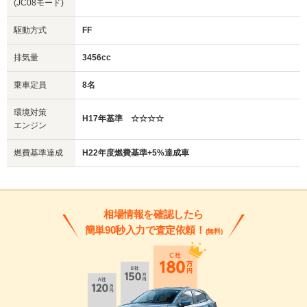
(JC08モード)
駆動方式
FF
排気量
3456cc
乗車定員
8名
環境対策
H17年基準 ☆☆☆☆
エンジン
燃費基準達成
H22年度燃費基準+5%達成車
相場情報を確認したら
簡単90秒入力で査定依頼！
(無料)