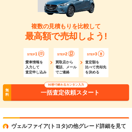
複数の見積もりを比較して
最高額で売却しよう!
1
2
3
STEP
STEP
STEP
愛車情報を
買取店から
査定額を
入力して
電話、メール
比べて売却先
査定申し込み
でご連絡
を決める
90秒で終わるカンタン入力
無
一括査定依頼スタート
料
ヴェルファイア(トヨタ)の他グレード詳細を見て