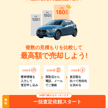
複数の見積もりを比較して
最高額で売却しよう!
1
2
3
STEP
STEP
STEP
愛車情報を
買取店から
査定額を
入力して
電話、メール
比べて売却先
査定申し込み
でご連絡
を決める
90秒で終わるカンタン入力
無
一括査定依頼スタート
料