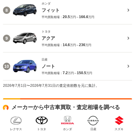
ホンダ
フィット
8
20.5
166.6
平均買取相場：
万円～
万円
トヨタ
アクア
9
14.6
236
平均買取相場：
万円～
万円
日産
ノート
10
7.2
150.5
平均買取相場：
万円～
万円
2026年7月1日〜2026年7月31日の査定依頼数を元に集計。
メーカーから中古車買取・査定相場を調べる
レクサス
トヨタ
ホンダ
日産
スズキ