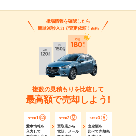
相場情報を確認したら
簡単90秒入力で査定依頼！
(無料)
複数の見積もりを比較して
最高額で売却しよう!
1
2
3
STEP
STEP
STEP
愛車情報を
買取店から
査定額を
入力して
電話、メール
比べて売却先