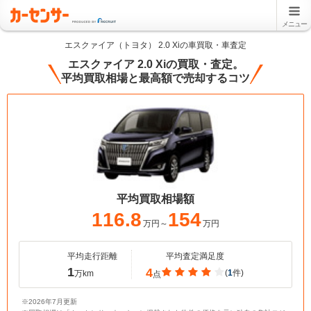
メニュー
エスクァイア（トヨタ） 2.0 Xiの車買取・車査定
エスクァイア 2.0 Xiの買取・査定。
平均買取相場と最高額で売却するコツ
平均買取相場額
116.8
154
万円～
万円
平均走行距離
平均査定満足度
1
4
(
1
件)
万km
点
※2026年7月更新