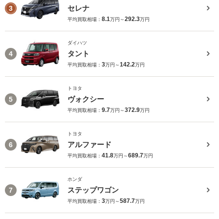
セレナ
3
8.1
292.3
平均買取相場：
万円～
万円
ダイハツ
タント
4
3
142.2
平均買取相場：
万円～
万円
トヨタ
ヴォクシー
5
9.7
372.9
平均買取相場：
万円～
万円
トヨタ
アルファード
6
41.8
689.7
平均買取相場：
万円～
万円
ホンダ
ステップワゴン
7
3
587.7
平均買取相場：
万円～
万円