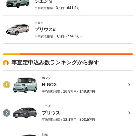
シエンタ
3
641.2
平均買取相場：
万円〜
万円
トヨタ
プリウスα
3
774.3
平均買取相場：
万円〜
万円
車査定申込み数ランキングから探す
ホンダ
N-BOX
1
10.8
148.8
平均買取相場：
万円～
万円
トヨタ
プリウス
2
12.1
303.5
平均買取相場：
万円～
万円
日産