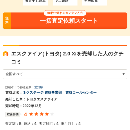
査定申し込み
でご連絡
を決める
90秒で終わるカンタン入力
無
一括査定依頼スタート
料
エスクァイア(トヨタ) 2.0 Xiを売却した人のクチ
コミ
投稿者：つ
都道府県：
愛知県
買取店名：
ネクステージ 買取事業部 買取コールセンター
売却した車：トヨタエスクァイア
売却時期：2022年12月
4
総合評価
5
4
4
4
査定額：
連絡：
査定対応：
車引渡し：