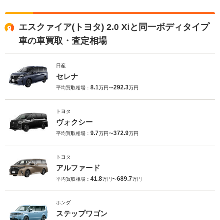
エスクァイア(トヨタ) 2.0 Xiと同一ボディタイプ
車の車買取・査定相場
日産
セレナ
8.1
292.3
平均買取相場：
万円〜
万円
トヨタ
ヴォクシー
9.7
372.9
平均買取相場：
万円〜
万円
トヨタ
アルファード
41.8
689.7
平均買取相場：
万円〜
万円
ホンダ
ステップワゴン