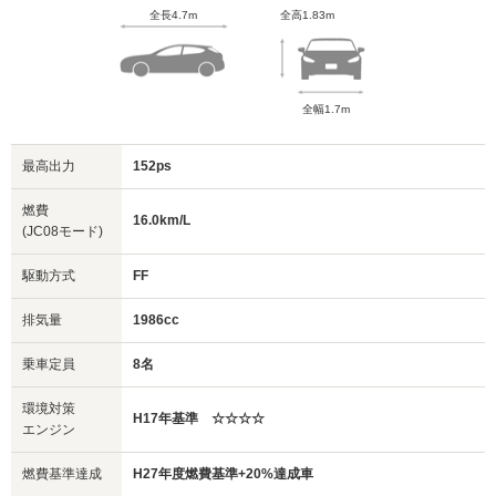
全長4.7m
全高1.83m
全幅1.7m
最高出力
152ps
燃費
16.0km/L
(JC08モード)
駆動方式
FF
排気量
1986cc
乗車定員
8名
環境対策
H17年基準 ☆☆☆☆
エンジン
燃費基準達成
H27年度燃費基準+20%達成車