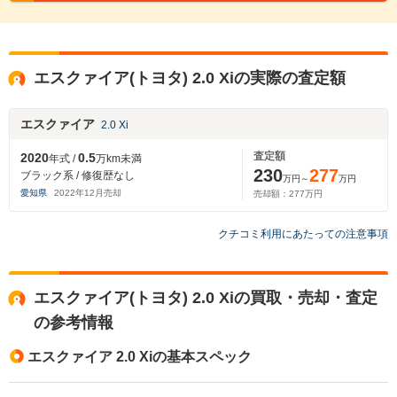
エスクァイア(トヨタ) 2.0 Xiの実際の査定額
エスクァイア
2.0 Xi
査定額
2020
0.5
年式 /
万km未満
230
277
ブラック系 / 修復歴なし
万円～
万円
愛知県
2022
年
12
月売却
売却額：
277
万円
クチコミ利用にあたっての注意事項
エスクァイア(トヨタ) 2.0 Xiの買取・売却・査定
の参考情報
エスクァイア 2.0 Xiの基本スペック