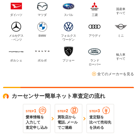
国産車
すべて
ダイハツ
マツダ
スバル
三菱
メルセデス
BMW
フォルクス
アウディ
ミニ
・ベンツ
ワーゲン
輸入車
すべて
ポルシェ
ボルボ
プジョー
ランド
ローバー
全てのメーカーを見る
カーセンサー簡単ネット車査定の流れ
1
2
3
STEP
STEP
STEP
愛車情報を
買取店から
査定額を
入力して
電話､メール
比べて売却先
査定申し込み
でご連絡
を決める