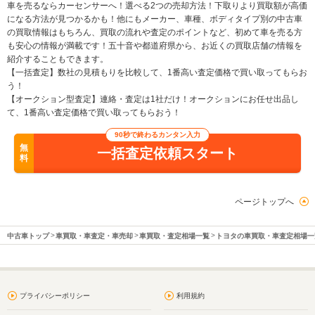
車を売るならカーセンサーへ！選べる2つの売却方法！下取りより買取額が高価
になる方法が見つかるかも！他にもメーカー、車種、ボディタイプ別の中古車
の買取情報はもちろん、買取の流れや査定のポイントなど、初めて車を売る方
も安心の情報が満載です！五十音や都道府県から、お近くの買取店舗の情報を
紹介することもできます。
【一括査定】数社の見積もりを比較して、1番高い査定価格で買い取ってもらお
う！
【オークション型査定】連絡・査定は1社だけ！オークションにお任せ出品し
て、1番高い査定価格で買い取ってもらおう！
90秒で終わるカンタン入力
無
一括査定依頼スタート
料
ページトップへ
中古車トップ
車買取・車査定・車売却
車買取・査定相場一覧
トヨタの車買取・車査定相場一
プライバシーポリシー
利用規約