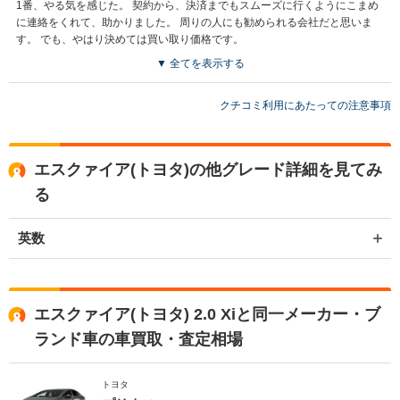
1番、やる気を感じた。 契約から、決済までもスムーズに行くようにこまめ
に連絡をくれて、助かりました。 周りの人にも勧められる会社だと思いま
す。 でも、やはり決めては買い取り価格です。
▼ 全てを表示する
買取店からの返信
お世話になっております。 株式会社ネクステージでございます。 この
クチコミ利用にあたっての注意事項
度はネクステージをご利用いただきまして誠にありがとうございまし
た。 弊社ではエスクァイアのようなミニバンの専門店を展開している
関係もあり、大変得意な車種となっております。ミニバンの他にも輸
エスクァイア(トヨタ)の他グレード詳細を見てみ
入車やSUV、軽自動車などの各種専門店を展開しているため、また機
会がございましたら是非お力添えできれば幸いでございます。 今後と
る
も宜しくお願い申し上げます。
英数
エスクァイア(トヨタ) 2.0 Xiと同一メーカー・ブ
ランド車の車買取・査定相場
トヨタ