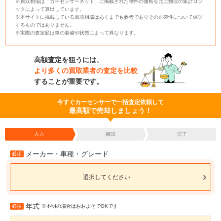
※買取相場は「カーセンサーネット」に掲載された物件の価格を元に独自の集計ロジ
ックによって算出しています。
※本サイトに掲載している買取相場はあくまでも参考でありその正確性について保証
するものではありません。
※実際の査定額は車の装備や状態によって異なります。
高額査定を狙うには、
より多くの買取業者の査定を比較
することが重要です。
今すぐカーセンサーで一括査定依頼して
最高額で売却しましょう！
入力
確認
完了
メーカー・車種・グレード
必須
選択してください
年式
必須
※不明の場合はおおよそでOKです