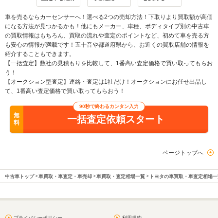
車を売るならカーセンサーへ！選べる2つの売却方法！下取りより買取額が高価
になる方法が見つかるかも！他にもメーカー、車種、ボディタイプ別の中古車
の買取情報はもちろん、買取の流れや査定のポイントなど、初めて車を売る方
も安心の情報が満載です！五十音や都道府県から、お近くの買取店舗の情報を
紹介することもできます。
【一括査定】数社の見積もりを比較して、1番高い査定価格で買い取ってもらお
う！
【オークション型査定】連絡・査定は1社だけ！オークションにお任せ出品し
て、1番高い査定価格で買い取ってもらおう！
90秒で終わるカンタン入力
無
一括査定依頼スタート
料
ページトップへ
中古車トップ
車買取・車査定・車売却
車買取・査定相場一覧
トヨタの車買取・車査定相場一
プライバシーポリシー
利用規約