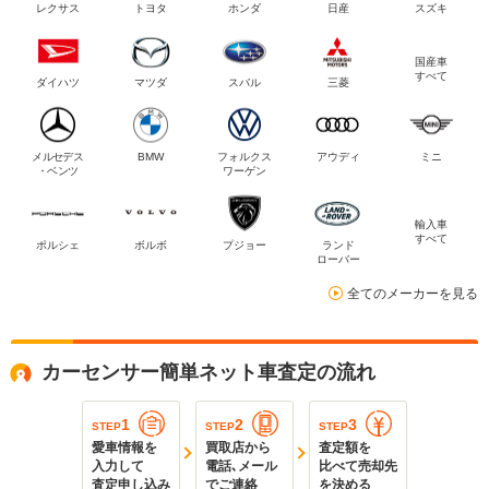
レクサス
トヨタ
ホンダ
日産
スズキ
国産車
すべて
ダイハツ
マツダ
スバル
三菱
メルセデス
BMW
フォルクス
アウディ
ミニ
・ベンツ
ワーゲン
輸入車
すべて
ポルシェ
ボルボ
プジョー
ランド
ローバー
全てのメーカーを見る
カーセンサー簡単ネット車査定の流れ
1
2
3
STEP
STEP
STEP
愛車情報を
買取店から
査定額を
入力して
電話､メール
比べて売却先
査定申し込み
でご連絡
を決める