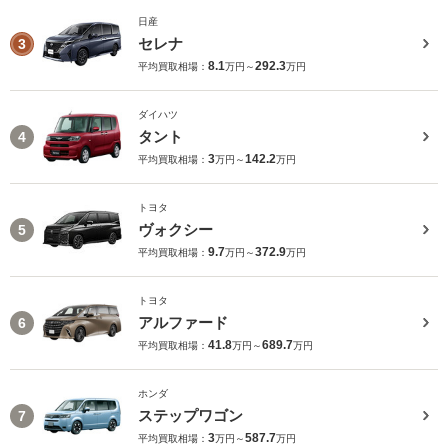
日産
セレナ
3
8.1
292.3
平均買取相場：
万円～
万円
ダイハツ
タント
4
3
142.2
平均買取相場：
万円～
万円
トヨタ
ヴォクシー
5
9.7
372.9
平均買取相場：
万円～
万円
トヨタ
アルファード
6
41.8
689.7
平均買取相場：
万円～
万円
ホンダ
ステップワゴン
7
3
587.7
平均買取相場：
万円～
万円