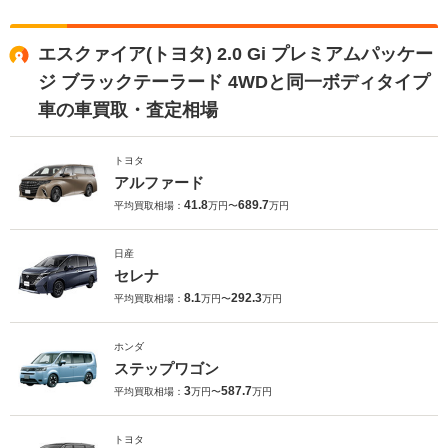
エスクァイア(トヨタ) 2.0 Gi プレミアムパッケー
ジ ブラックテーラード 4WDと同一ボディタイプ
車の車買取・査定相場
トヨタ
アルファード
41.8
689.7
平均買取相場：
万円〜
万円
日産
セレナ
8.1
292.3
平均買取相場：
万円〜
万円
ホンダ
ステップワゴン
3
587.7
平均買取相場：
万円〜
万円
トヨタ