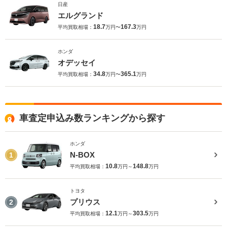
日産
エルグランド
18.7
167.3
平均買取相場：
万円〜
万円
ホンダ
オデッセイ
34.8
365.1
平均買取相場：
万円〜
万円
車査定申込み数ランキングから探す
ホンダ
N-BOX
1
10.8
148.8
平均買取相場：
万円～
万円
トヨタ
プリウス
2
12.1
303.5
平均買取相場：
万円～
万円