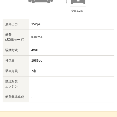
全幅1.7m
最高出力
152ps
燃費
0.0km/L
(JC08モード)
駆動方式
4WD
排気量
1986cc
乗車定員
7名
環境対策
-
エンジン
燃費基準達成
-