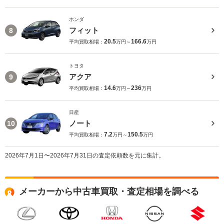
ホンダ
フィット
8
20.5
166.6
平均買取相場：
万円～
万円
トヨタ
アクア
9
14.6
236
平均買取相場：
万円～
万円
日産
ノート
10
7.2
150.5
平均買取相場：
万円～
万円
2026年7月1日〜2026年7月31日の査定依頼数を元に集計。
メーカーから中古車買取・査定相場を調べる