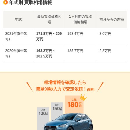
年式別 買取相場情報
最新買取価格相
1ヶ月前の買取
年式
前月からの差額
場
価格相場
2021年(5年落
171.8万円～209
193.4万円
-3.0万円
ち)
万円
2020年(6年落
163.2万円～
185.7万円
-2.8万円
ち)
202.5万円
相場情報を確認したら
簡単90秒入力で査定依頼！
(無料)