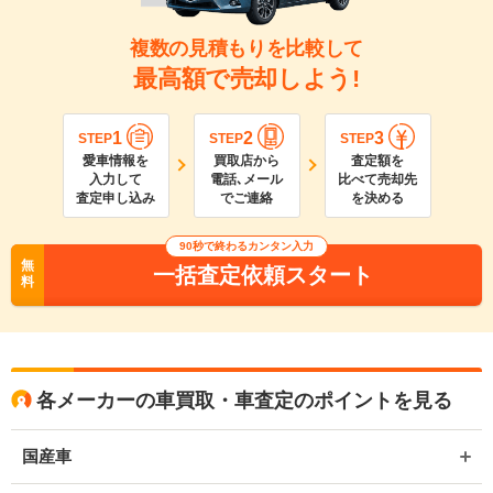
複数の見積もりを比較して
最高額で売却しよう!
1
2
3
STEP
STEP
STEP
愛車情報を
買取店から
査定額を
入力して
電話､メール
比べて売却先
査定申し込み
でご連絡
を決める
90
秒で終わるカンタン入力
無
一括査定依頼スタート
料
各メーカーの車買取・車査定のポイントを見る
国産車