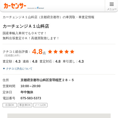
メニュー
カーチェンジＡ１山科店（京都府京都市）の車買取・車査定情報
カーチェンジＡ１山科店
国産車輸入車何でもＯＫです！
無料出張査定ＯＫ！高価買取致します！
4.8
クチコミ総合評価：
点
（投稿数14件）
4.3
4.8
4.8
4.3
査定額：
連絡：
査定対応：
車引渡し：
▼ クチコミ評点について
住所
京都府京都市山科区音羽稲芝２８－５
営業時間
10:00～20:00
定休日
年中無休
電話番号
075-583-5373
出張OK
事故車OK
メールOK