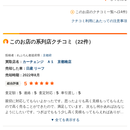
このお店のクチコミ一覧へ(14件)
クチコミ利用にあたっての注意事項
このお店の系列店クチコミ（22件）
投稿者：れぶろん
都道府県：
京都府
買取店名：
カーチェンジ Ａ１ 京都南店
売却した車：
日産 リーフ
売却時期：2022年8月
5
総合評価
5
5
5
5
査定額：
連絡：
査定対応：
車引渡し：
親切に対応してもらいよかったです。思ったよりも高く見積もってもらえた
ので高く売ることができたので、満足しています。 次もし何かあればおなじ
ようにしたいです。つぎはでももう少し高く見積もってもらえればありがた
いです
▼ 全てを表示する