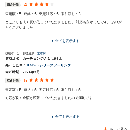
4
総合評価
5
5
5
3
査定額：
連絡：
査定対応：
車引渡し：
どこよりも高く買い取っていただきました。 対応も良かったです。 ありが
とうございました！
▼ 全てを表示する
投稿者：ひー
都道府県：
京都府
買取店名：カーチェンジＡ１ 山科店
売却した車：
ＢＭＷ 3シリーズツーリング
売却時期：2024年5月
5
総合評価
5
5
5
5
査定額：
連絡：
査定対応：
車引渡し：
対応が良く金額も頑張っていただきましたので満足です。
▼ 全てを表示する
もっと見る