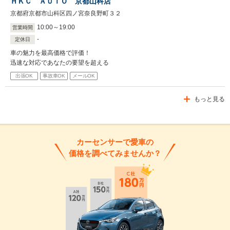
ＨＫＣ ＡＵＴＯ 京都山科店
京都府京都市山科区四ノ宮奈良野町３２
10
:
00
～
19
:
00
営業時間
-
定休日
車の魅力を最高価格で評価！
迅速な対応であなたの要望を超える
出張OK
事故車OK
メールOK
もっと見る
カーセンサーで愛車の
価格を調べてみませんか？