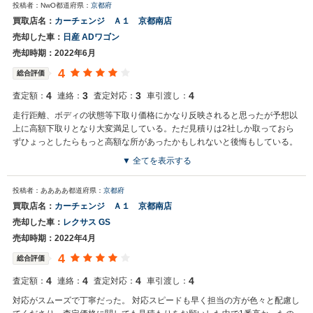
投稿者：NwO
都道府県：
京都府
買取店名：
カーチェンジ Ａ１ 京都南店
売却した車：
日産 ADワゴン
売却時期：2022年6月
4
総合評価
4
3
3
4
査定額：
連絡：
査定対応：
車引渡し：
走行距離、ボディの状態等下取り価格にかなり反映されると思ったが予想以
上に高額下取りとなり大変満足している。ただ見積りは2社しか取っておら
ずひょっとしたらもっと高額な所があったかもしれないと後悔もしている。
▼ 全てを表示する
投稿者：ああああ
都道府県：
京都府
買取店名：
カーチェンジ Ａ１ 京都南店
売却した車：
レクサス GS
売却時期：2022年4月
4
総合評価
4
4
4
4
査定額：
連絡：
査定対応：
車引渡し：
対応がスムーズで丁寧だった。 対応スピードも早く担当の方が色々と配慮し