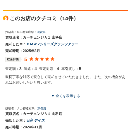
このお店のクチコミ（14件）
投稿者：teru
都道府県：
滋賀県
買取店名：カーチェンジＡ１ 山科店
売却した車：
ＢＭＷ 2シリーズグランツアラー
売却時期：2025年8月
5
総合評価
3
4
4
5
査定額：
連絡：
査定対応：
車引渡し：
親切丁寧な対応で安心して売却させていただきました。 また、次の機会があ
ればお願いしたいと思います。
▼ 全てを表示する
投稿者：ナカ
都道府県：
京都府
買取店名：カーチェンジＡ１ 山科店
売却した車：
日産 デイズ
売却時期：2024年11月