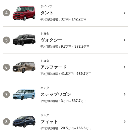
ダイハツ
タント
4
3
142.2
平均買取相場：
万円～
万円
トヨタ
ヴォクシー
5
9.7
372.9
平均買取相場：
万円～
万円
トヨタ
アルファード
6
41.8
689.7
平均買取相場：
万円～
万円
ホンダ
ステップワゴン
7
3
587.7
平均買取相場：
万円～
万円
ホンダ
フィット
8
20.5
166.6
平均買取相場：
万円～
万円