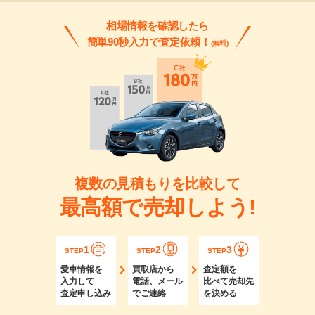
相場情報を確認したら
簡単90秒入力で査定依頼！
(無料)
複数の見積もりを比較して
最高額で売却しよう!
1
2
3
STEP
STEP
STEP
愛車情報を
買取店から
査定額を
入力して
電話、メール
比べて売却先
査定申し込み
でご連絡
を決める