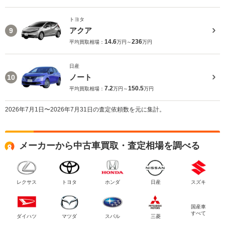
トヨタ
アクア
9
14.6
236
平均買取相場：
万円～
万円
日産
ノート
10
7.2
150.5
平均買取相場：
万円～
万円
2026年7月1日〜2026年7月31日の査定依頼数を元に集計。
メーカーから中古車買取・査定相場を調べる
レクサス
トヨタ
ホンダ
日産
スズキ
国産車
すべて
ダイハツ
マツダ
スバル
三菱