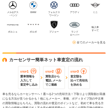
メルセデス
BMW
フォルクス
アウディ
ミニ
・ベンツ
ワーゲン
輸入車
すべて
ポルシェ
ボルボ
プジョー
ランド
ローバー
全てのメーカーを見る
カーセンサー簡単ネット車査定の流れ
1
2
3
STEP
STEP
STEP
愛車情報を
買取店から
査定額を
入力して
電話､メール
比べて売却先
査定申し込み
でご連絡
を決める
車を売るならカーセンサーへ！選べる2つの売却方法！下取りより買取額が高価
になる方法が見つかるかも！他にもメーカー、車種、ボディタイプ別の中古車
の買取情報はもちろん、買取の流れや査定のポイントなど、初めて車を売る方
も安心の情報が満載です！五十音や都道府県から、お近くの買取店舗の情報を