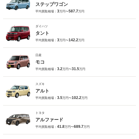
ステップワゴン
3
587.7
平均買取相場：
万円〜
万円
ダイハツ
タント
3
142.2
平均買取相場：
万円〜
万円
日産
モコ
3.2
31.5
平均買取相場：
万円〜
万円
スズキ
アルト
3.5
102.2
平均買取相場：
万円〜
万円
トヨタ
アルファード
41.8
689.7
平均買取相場：
万円〜
万円