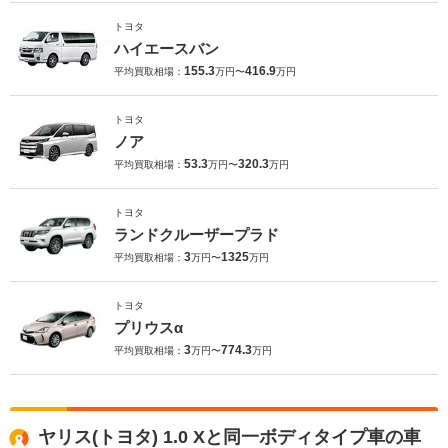
トヨタ
ハイエースバン
155.3
416.9
平均買取相場：
万円〜
万円
トヨタ
ノア
53.3
320.3
平均買取相場：
万円〜
万円
トヨタ
ランドクルーザープラド
3
1325
平均買取相場：
万円〜
万円
トヨタ
プリウスα
3
774.3
平均買取相場：
万円〜
万円
ヤリス(トヨタ) 1.0 Xと同一ボディタイプ車の車