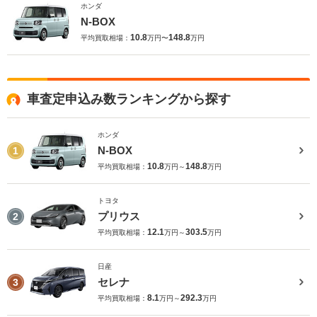
ホンダ
N-BOX
10.8
148.8
平均買取相場：
万円〜
万円
車査定申込み数ランキングから探す
ホンダ
N-BOX
1
10.8
148.8
平均買取相場：
万円～
万円
トヨタ
プリウス
2
12.1
303.5
平均買取相場：
万円～
万円
日産
セレナ
3
8.1
292.3
平均買取相場：
万円～
万円