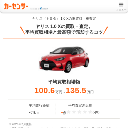
メニュー
ヤリス（トヨタ） 1.0 Xの車買取・車査定
ヤリス 1.0 Xの買取・査定。
平均買取相場と最高額で売却するコツ
平均買取相場額
100.6
135.5
万円～
万円
平均走行距離
平均査定満足度
-
-
(-件)
万km
点
※2026年7月更新