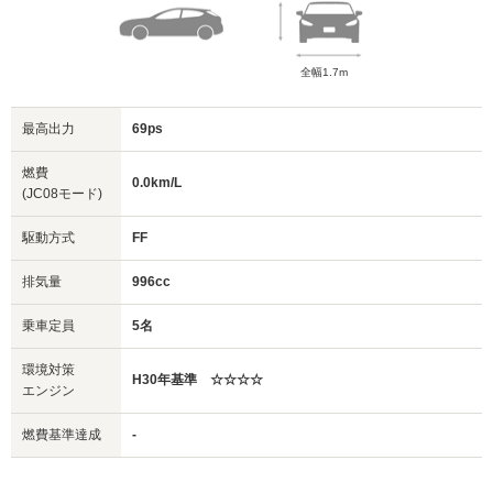
全幅1.7m
最高出力
69ps
燃費
0.0km/L
(JC08モード)
駆動方式
FF
排気量
996cc
乗車定員
5名
環境対策
H30年基準 ☆☆☆☆
エンジン
燃費基準達成
-