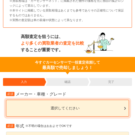
※買取相場は「カーセンサーネット」に掲載された物件の価格を元に独自の集計ロジ
ックによって算出しています。
※本サイトに掲載している買取相場はあくまでも参考でありその正確性について保証
するものではありません。
※実際の査定額は車の装備や状態によって異なります。
高額査定を狙うには、
より多くの買取業者の査定を比較
することが重要です。
今すぐカーセンサーで一括査定依頼して
最高額で売却しましょう！
入力
確認
完了
メーカー・車種・グレード
必須
選択してください
年式
必須
※不明の場合はおおよそでOKです