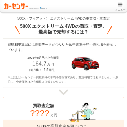
メニュー
500X（フィアット） エクストリーム 4WDの車買取・車査定
500X エクストリーム 4WDの買取・査定。
最高額で売却するには？
買取相場算出には参照データが少ないため中古車平均小売相場を表示し
ています。
2026年8月平均小売相場
164.7
万円
-5.5
（前月比：
万円）
※上記はカーセンサー掲載物件の平均小売相場であり、査定相場ではありません。一般
的に、査定価格は小売価格より低くなります。
買取査定額
????
万円
500Xの高額査定を狙うには、