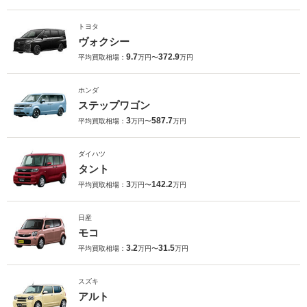
トヨタ
ヴォクシー
9.7
372.9
平均買取相場：
万円〜
万円
ホンダ
ステップワゴン
3
587.7
平均買取相場：
万円〜
万円
ダイハツ
タント
3
142.2
平均買取相場：
万円〜
万円
日産
モコ
3.2
31.5
平均買取相場：
万円〜
万円
スズキ
アルト