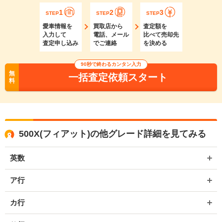
1
2
3
STEP
STEP
STEP
愛車情報を
買取店から
査定額を
入力して
電話、メール
比べて売却先
査定申し込み
でご連絡
を決める
90秒で終わるカンタン入力
無
一括査定依頼スタート
料
500X(フィアット)の他グレード詳細を見てみる
英数
ア行
カ行