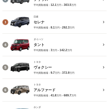
12.1
303.5
平均買取相場：
万円～
万円
日産
セレナ
3
8.1
292.3
平均買取相場：
万円～
万円
ダイハツ
タント
4
3
142.2
平均買取相場：
万円～
万円
トヨタ
ヴォクシー
5
9.7
372.9
平均買取相場：
万円～
万円
トヨタ
アルファード
6
41.8
689.7
平均買取相場：
万円～
万円
ホンダ