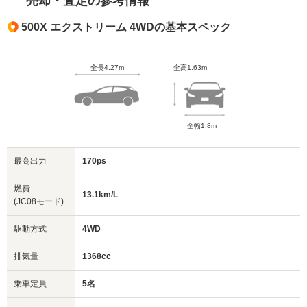
売却・査定の参考情報
500X エクストリーム 4WDの基本スペック
全長4.27m
全高1.63m
全幅1.8m
最高出力
170ps
燃費
13.1km/L
(JC08モード)
駆動方式
4WD
排気量
1368cc
乗車定員
5名