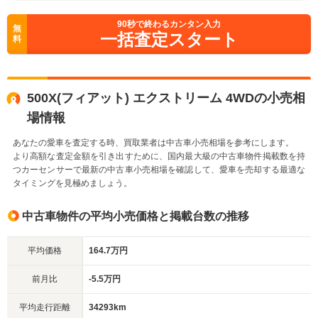
90
秒で終わるカンタン入力
無
一括査定スタート
料
500X(フィアット) エクストリーム 4WDの小売相
場情報
あなたの愛車を査定する時、買取業者は中古車小売相場を参考にします。
より高額な査定金額を引き出すために、国内最大級の中古車物件掲載数を持
つカーセンサーで最新の中古車小売相場を確認して、愛車を売却する最適な
タイミングを見極めましょう。
中古車物件の平均小売価格と掲載台数の推移
平均価格
164.7万円
前月比
-5.5万円
平均走行距離
34293km