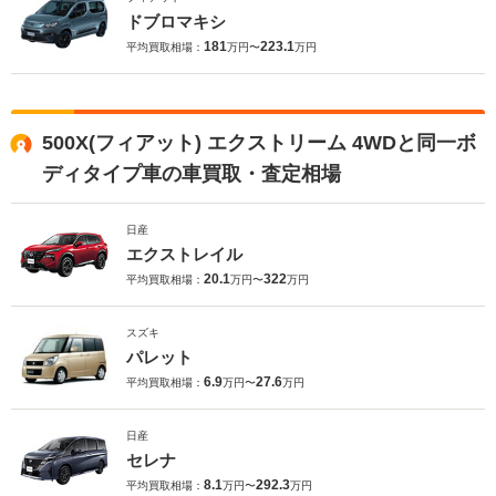
ドブロマキシ
181
223.1
平均買取相場：
万円〜
万円
500X(フィアット) エクストリーム 4WDと同一ボ
ディタイプ車の車買取・査定相場
日産
エクストレイル
20.1
322
平均買取相場：
万円〜
万円
スズキ
パレット
6.9
27.6
平均買取相場：
万円〜
万円
日産
セレナ
8.1
292.3
平均買取相場：
万円〜
万円