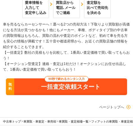
愛車情報を
買取店から
査定額を
入力して
電話､メール
比べて売却先
査定申し込み
でご連絡
を決める
車を売るならカーセンサーへ！選べる2つの売却方法！下取りより買取額が高価
になる方法が見つかるかも！他にもメーカー、車種、ボディタイプ別の中古車
の買取情報はもちろん、買取の流れや査定のポイントなど、初めて車を売る方
も安心の情報が満載です！五十音や都道府県から、お近くの買取店舗の情報を
紹介することもできます。
【一括査定】数社の見積もりを比較して、1番高い査定価格で買い取ってもらお
う！
【オークション型査定】連絡・査定は1社だけ！オークションにお任せ出品し
て、1番高い査定価格で買い取ってもらおう！
90秒で終わるカンタン入力
無
一括査定依頼スタート
料
ページトップへ
中古車トップ
車買取・車査定・車売却
車買取・査定相場一覧
フィアットの車買取・車査定相