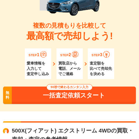
複数の見積もりを比較して
最高額で売却しよう!
1
2
3
STEP
STEP
STEP
愛車情報を
買取店から
査定額を
入力して
電話、メール
比べて売却先
査定申し込み
でご連絡
を決める
90秒で終わるカンタン入力
無
一括査定依頼スタート
料
500X(フィアット) エクストリーム 4WDの買取・