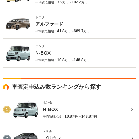
3.5
102.2
平均買取相場：
万円〜
万円
トヨタ
アルファード
41.8
689.7
平均買取相場：
万円〜
万円
ホンダ
N-BOX
10.8
148.8
平均買取相場：
万円〜
万円
車査定申込み数ランキングから探す
ホンダ
N-BOX
1
10.8
148.8
平均買取相場：
万円～
万円
トヨタ
プリウス
2