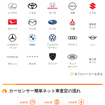
レクサス
トヨタ
ホンダ
日産
スズキ
国産車
すべて
ダイハツ
マツダ
スバル
三菱
メルセデス
BMW
フォルクス
アウディ
ミニ
・ベンツ
ワーゲン
輸入車
すべて
ポルシェ
ボルボ
プジョー
ランド
ローバー
全てのメーカーを見る
カーセンサー簡単ネット車査定の流れ
1
2
3
STEP
STEP
STEP