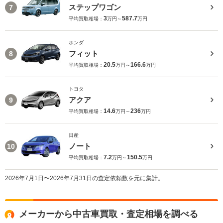
ステップワゴン
7
3
587.7
平均買取相場：
万円～
万円
ホンダ
フィット
8
20.5
166.6
平均買取相場：
万円～
万円
トヨタ
アクア
9
14.6
236
平均買取相場：
万円～
万円
日産
ノート
10
7.2
150.5
平均買取相場：
万円～
万円
2026年7月1日〜2026年7月31日の査定依頼数を元に集計。
メーカーから中古車買取・査定相場を調べる