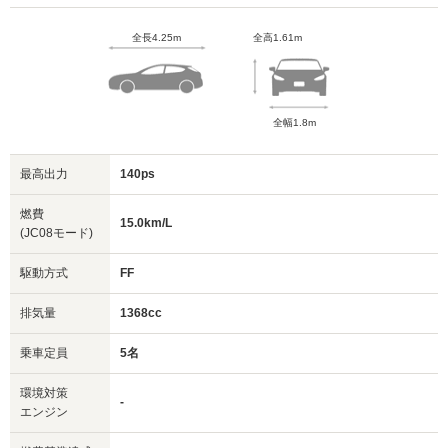
全長4.25m
全高1.61m
全幅1.8m
最高出力
140ps
燃費
15.0km/L
(JC08モード)
駆動方式
FF
排気量
1368cc
乗車定員
5名
環境対策
-
エンジン