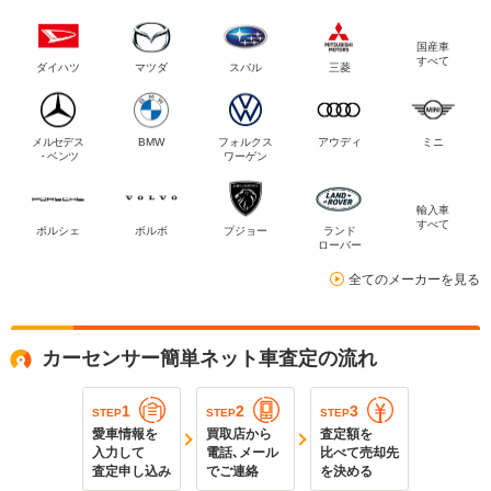
国産車
すべて
ダイハツ
マツダ
スバル
三菱
メルセデス
BMW
フォルクス
アウディ
ミニ
・ベンツ
ワーゲン
輸入車
すべて
ポルシェ
ボルボ
プジョー
ランド
ローバー
全てのメーカーを見る
カーセンサー簡単ネット車査定の流れ
1
2
3
STEP
STEP
STEP
愛車情報を
買取店から
査定額を
入力して
電話､メール
比べて売却先
査定申し込み
でご連絡
を決める