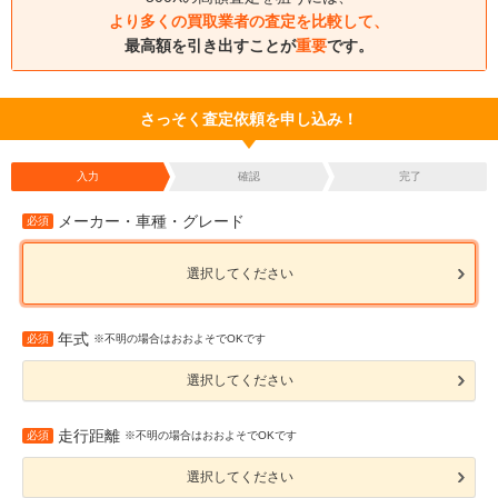
より多くの買取業者の査定を比較して、
最高額を引き出すことが
重要
です。
さっそく査定依頼を申し込み！
入力
確認
完了
メーカー・車種・グレード
必須
選択してください
年式
必須
※不明の場合はおおよそでOKです
選択してください
走行距離
必須
※不明の場合はおおよそでOKです
選択してください