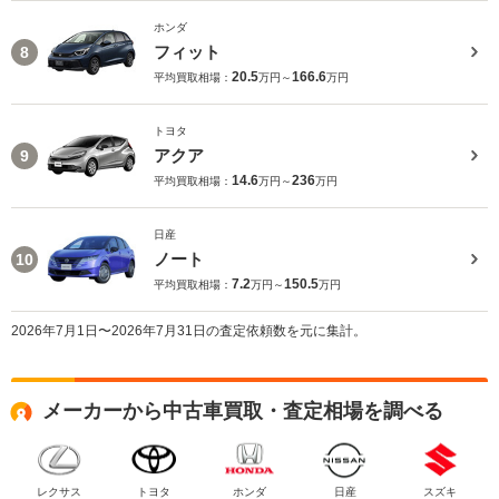
ホンダ
フィット
8
20.5
166.6
平均買取相場：
万円～
万円
トヨタ
アクア
9
14.6
236
平均買取相場：
万円～
万円
日産
ノート
10
7.2
150.5
平均買取相場：
万円～
万円
2026年7月1日〜2026年7月31日の査定依頼数を元に集計。
メーカーから中古車買取・査定相場を調べる
レクサス
トヨタ
ホンダ
日産
スズキ