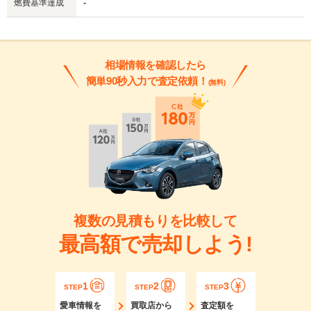
燃費基準達成
-
相場情報を確認したら
簡単90秒入力で査定依頼！
(無料)
複数の見積もりを比較して
最高額で売却しよう!
1
2
3
STEP
STEP
STEP
愛車情報を
買取店から
査定額を