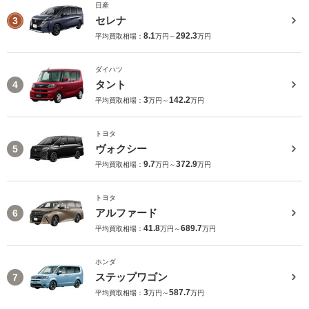
日産
セレナ
3
8.1
292.3
平均買取相場：
万円～
万円
ダイハツ
タント
4
3
142.2
平均買取相場：
万円～
万円
トヨタ
ヴォクシー
5
9.7
372.9
平均買取相場：
万円～
万円
トヨタ
アルファード
6
41.8
689.7
平均買取相場：
万円～
万円
ホンダ
ステップワゴン
7
3
587.7
平均買取相場：
万円～
万円