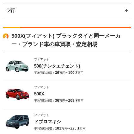
ラ行
500X(フィアット) ブラックタイと同一メーカ
ー・ブランド車の車買取・査定相場
フィアット
500(チンクエチェント)
36
100.8
平均買取相場：
万円〜
万円
フィアット
500X
36
209.7
平均買取相場：
万円〜
万円
フィアット
ドブロマキシ
181
223.1
平均買取相場：
万円〜
万円