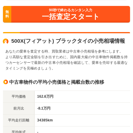
90
秒で終わるカンタン入力
無
一括査定スタート
料
500X(フィアット) ブラックタイの小売相場情報
あなたの愛車を査定する時、買取業者は中古車小売相場を参考にします。
より高額な査定金額を引き出すために、国内最大級の中古車物件掲載数を持
つカーセンサーで最新の中古車小売相場を確認して、愛車を売却する最適な
タイミングを見極めましょう。
中古車物件の平均小売価格と掲載台数の推移
平均価格
162.6万円
前月比
-8.1万円
平均走行距離
34385km
平均年式
-