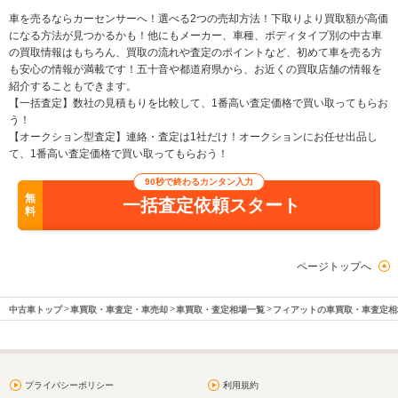
車を売るならカーセンサーへ！選べる2つの売却方法！下取りより買取額が高価
になる方法が見つかるかも！他にもメーカー、車種、ボディタイプ別の中古車
の買取情報はもちろん、買取の流れや査定のポイントなど、初めて車を売る方
も安心の情報が満載です！五十音や都道府県から、お近くの買取店舗の情報を
紹介することもできます。
【一括査定】数社の見積もりを比較して、1番高い査定価格で買い取ってもらお
う！
【オークション型査定】連絡・査定は1社だけ！オークションにお任せ出品し
て、1番高い査定価格で買い取ってもらおう！
90秒で終わるカンタン入力
無
一括査定依頼スタート
料
ページトップへ
中古車トップ
車買取・車査定・車売却
車買取・査定相場一覧
フィアットの車買取・車査定相
プライバシーポリシー
利用規約