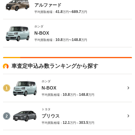
アルファード
41.8
689.7
平均買取相場：
万円〜
万円
ホンダ
N-BOX
10.8
148.8
平均買取相場：
万円〜
万円
車査定申込み数ランキングから探す
ホンダ
N-BOX
1
10.8
148.8
平均買取相場：
万円～
万円
トヨタ
プリウス
2
12.1
303.5
平均買取相場：
万円～
万円