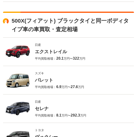
500X(フィアット) ブラックタイと同一ボディタ
イプ車の車買取・査定相場
日産
エクストレイル
20.1
322
平均買取相場：
万円〜
万円
スズキ
パレット
6.9
27.6
平均買取相場：
万円〜
万円
日産
セレナ
8.1
292.3
平均買取相場：
万円〜
万円
トヨタ
ヴォクシー