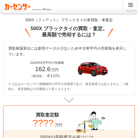
メニュー
500X（フィアット） ブラックタイの車買取・車査定
500X ブラックタイの買取・査定。
最高額で売却するには？
買取相場算出には参照データが少ないため中古車平均小売相場を表示し
ています。
2026年8月平均小売相場
162.6
万円
-8.1
（前月比：
万円）
※上記はカーセンサー掲載物件の平均小売相場であり、査定相場ではありません。一般
的に、査定価格は小売価格より低くなります。
買取査定額
????
万円
500Xの高額査定を狙うには、