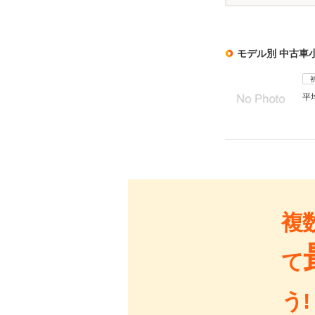
モデル別 中古車
平
複
て
う!