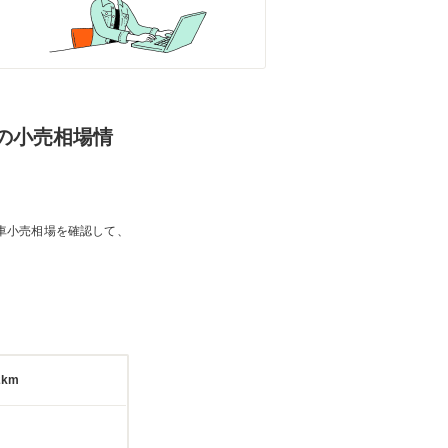
Dの小売相場情
車小売相場を確認して、
2km