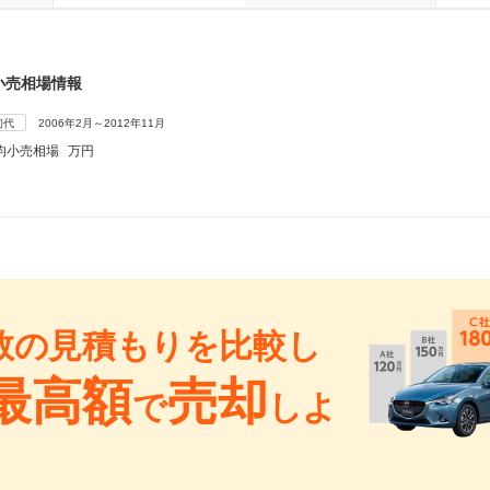
小売相場情報
初代
2006年2月～2012年11月
均小売相場
万円
数の見積もりを比較し
最高額
売却
で
しよ