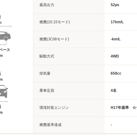
最高出力
52ps
長
燃費(10.15モード)
17km/L
m
燃費(JC08モード)
-km/L
ベース
2m
駆動方式
4WD
排気量
658cc
高
5m
乗車定員
4名
幅
環境対策エンジン
H17年基準 ☆
8m
燃費基準達成
-