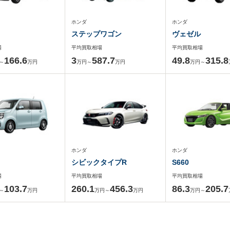
ホンダ
ホンダ
ステップワゴン
ヴェゼル
場
平均買取相場
平均買取相場
166.6
3
587.7
49.8
315.8
～
万円
万円～
万円
万円～
ホンダ
ホンダ
シビックタイプR
S660
場
平均買取相場
平均買取相場
103.7
260.1
456.3
86.3
205.7
～
万円
万円～
万円
万円～