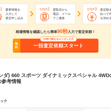
1
2
3
STEP
STEP
愛車情報を
買取店から
査定額
入力して
電話、メール
比べて
査定申し込み
でご連絡
を決め
90秒
相場情報を確認したら簡単
入力で査定依頼！
90秒で終わるカンタン入力
無
一括査定依頼スタート
料
ンダ) 660 スポーツ ダイナミックスペシャル 4W
の参考情報
ペック