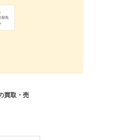
を
売却先
る
Dの買取・売