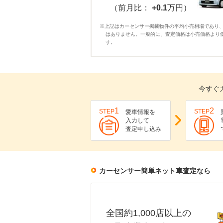
（前月比：
+0.1
万円）
※上記はカーセンサー掲載物件の平均小売相場であり
はありません。一般的に、査定価格は小売価格より
す。
今すぐ
1
2
STEP
STEP
愛車情報を
入力して
査定申し込み
カーセンサー簡単ネット車査定なら
全国約1,000店以上の