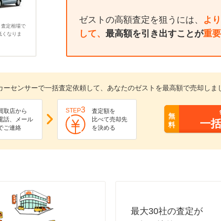
ゼストの高額査定を狙うには、
より
、査定相場で
して、
最高額を引き出すことが
重要
低くなりま
カーセンサーで一括査定依頼して、あなたのゼストを最高額で売却しま
3
STEP
買取店から
査定額を
無
電話、メール
比べて売却先
一
料
でご連絡
を決める
最大30社の査定が