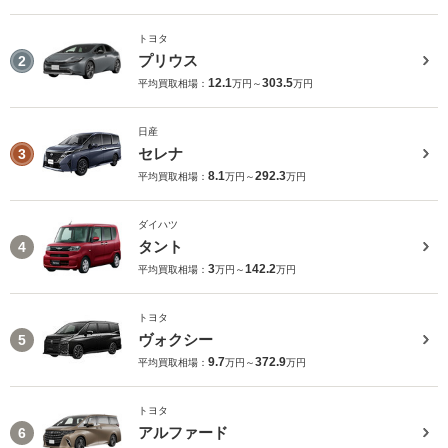
トヨタ
プリウス
2
12.1
303.5
平均買取相場：
万円～
万円
日産
セレナ
3
8.1
292.3
平均買取相場：
万円～
万円
ダイハツ
タント
4
3
142.2
平均買取相場：
万円～
万円
トヨタ
ヴォクシー
5
9.7
372.9
平均買取相場：
万円～
万円
トヨタ
アルファード
6