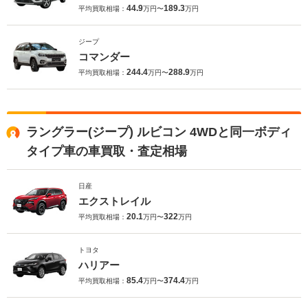
44.9
189.3
平均買取相場：
万円〜
万円
ジープ
コマンダー
244.4
288.9
平均買取相場：
万円〜
万円
ラングラー(ジープ) ルビコン 4WDと同一ボディ
タイプ車の車買取・査定相場
日産
エクストレイル
20.1
322
平均買取相場：
万円〜
万円
トヨタ
ハリアー
85.4
374.4
平均買取相場：
万円〜
万円