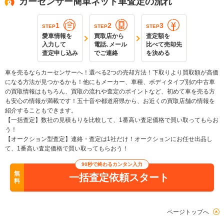
カーセンサー簡単ネット車査定の流れ
1
2
3
STEP
STEP
STEP
愛車情報を
買取店から
査定額を
入力して
電話､メール
比べて売却先
査定申し込み
でご連絡
を決める
車を売るならカーセンサーへ！選べる2つの売却方法！下取りより買取額が高価
になる方法が見つかるかも！他にもメーカー、車種、ボディタイプ別の中古車
の買取情報はもちろん、買取の流れや査定のポイントなど、初めて車を売る方
も安心の情報が満載です！五十音や都道府県から、お近くの買取店舗の情報を
紹介することもできます。
【一括査定】数社の見積もりを比較して、1番高い査定価格で買い取ってもらお
う！
【オークション型査定】連絡・査定は1社だけ！オークションにお任せ出品し
て、1番高い査定価格で買い取ってもらおう！
90秒で終わるカンタン入力
無
一括査定依頼スタート
料
ページトップへ