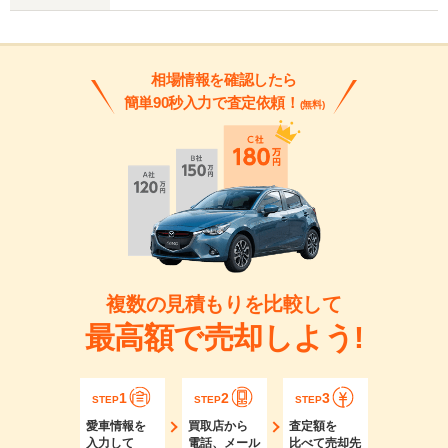
相場情報を確認したら
簡単90秒入力で査定依頼！
(無料)
複数の見積もりを比較して
最高額で売却しよう!
1
2
3
STEP
STEP
STEP
愛車情報を
買取店から
査定額を
入力して
電話、メール
比べて売却先