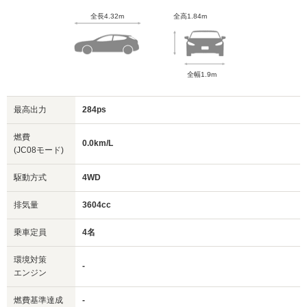
全長4.32m
全高1.84m
全幅1.9m
最高出力
284ps
燃費
0.0km/L
(JC08モード)
駆動方式
4WD
排気量
3604cc
乗車定員
4名
環境対策
-
エンジン
燃費基準達成
-