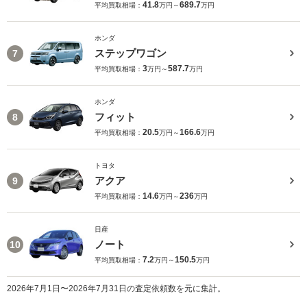
41.8
689.7
平均買取相場：
万円～
万円
ホンダ
ステップワゴン
7
3
587.7
平均買取相場：
万円～
万円
ホンダ
フィット
8
20.5
166.6
平均買取相場：
万円～
万円
トヨタ
アクア
9
14.6
236
平均買取相場：
万円～
万円
日産
ノート
10
7.2
150.5
平均買取相場：
万円～
万円
2026年7月1日〜2026年7月31日の査定依頼数を元に集計。