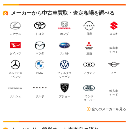
メーカーから中古車買取・査定相場を調べる
レクサス
トヨタ
ホンダ
日産
スズキ
国産車
すべて
ダイハツ
マツダ
スバル
三菱
メルセデス
BMW
フォルクス
アウディ
ミニ
・ベンツ
ワーゲン
輸入車
すべて
ポルシェ
ボルボ
プジョー
ランド
ローバー
全てのメーカーを見る