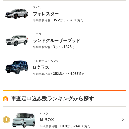
スバル
フォレスター
35.2
379.6
平均買取相場：
万円〜
万円
トヨタ
ランドクルーザープラド
3
1325
平均買取相場：
万円〜
万円
メルセデス・ベンツ
Gクラス
352.3
1037.5
平均買取相場：
万円〜
万円
車査定申込み数ランキングから探す
ホンダ
N-BOX
1
10.8
148.8
平均買取相場：
万円～
万円