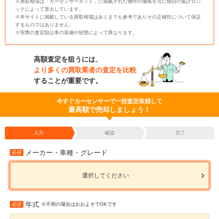
※買取相場は「カーセンサーネット」に掲載された物件の価格を元に独自の集計ロジ
ックによって算出しています。
※本サイトに掲載している買取相場はあくまでも参考でありその正確性について保証
するものではありません。
※実際の査定額は車の装備や状態によって異なります。
高額査定を狙うには、
より多くの買取業者の査定を比較
することが重要です。
今すぐカーセンサーで一括査定依頼して
最高額で売却しましょう！
入力
確認
完了
メーカー・車種・グレード
必須
選択してください
年式
必須
※不明の場合はおおよそでOKです