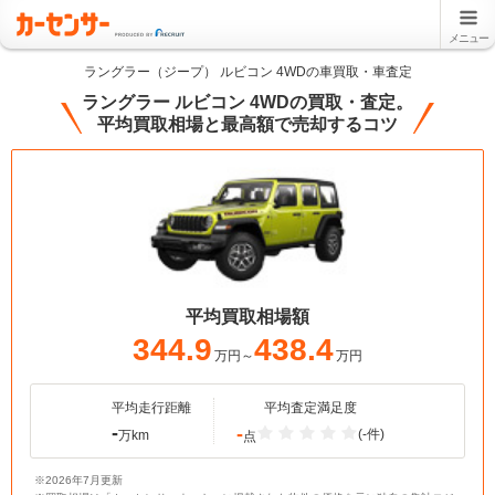
メニュー
ラングラー（ジープ） ルビコン 4WDの車買取・車査定
ラングラー ルビコン 4WDの買取・査定。
平均買取相場と最高額で売却するコツ
平均買取相場額
344.9
438.4
万円～
万円
平均走行距離
平均査定満足度
-
-
(-件)
万km
点
※2026年7月更新