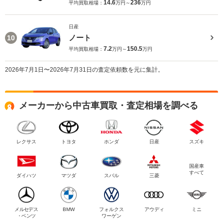
14.6
236
平均買取相場：
万円～
万円
日産
ノート
10
7.2
150.5
平均買取相場：
万円～
万円
2026年7月1日〜2026年7月31日の査定依頼数を元に集計。
メーカーから中古車買取・査定相場を調べる
レクサス
トヨタ
ホンダ
日産
スズキ
国産車
すべて
ダイハツ
マツダ
スバル
三菱
メルセデス
BMW
フォルクス
アウディ
ミニ
・ベンツ
ワーゲン