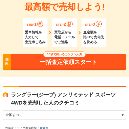
最高額で売却しよう!
1
2
3
STEP
STEP
STEP
愛車情報を
買取店から
査定額を
入力して
電話、メール
比べて売却先
査定申し込み
でご連絡
を決める
90秒で終わるカンタン入力
無
一括査定依頼スタート
料
ラングラー(ジープ) アンリミテッド スポーツ
4WDを売却した人のクチコミ
投稿者：テイク
都道府県：
愛知県