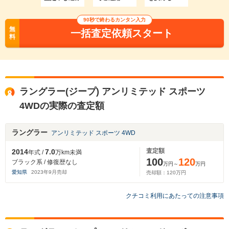
90秒で終わるカンタン入力
無
一括査定依頼スタート
料
ラングラー(ジープ) アンリミテッド スポーツ
4WDの実際の査定額
ラングラー
アンリミテッド スポーツ 4WD
査定額
2014
7.0
年式 /
万km未満
100
120
ブラック系 / 修復歴なし
万円～
万円
愛知県
2023
年
9
月売却
売却額：
120
万円
クチコミ利用にあたっての注意事項