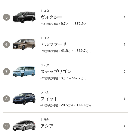
トヨタ
ヴォクシー
5
9.7
372.9
平均買取相場：
万円～
万円
トヨタ
アルファード
6
41.8
689.7
平均買取相場：
万円～
万円
ホンダ
ステップワゴン
7
3
587.7
平均買取相場：
万円～
万円
ホンダ
フィット
8
20.5
166.6
平均買取相場：
万円～
万円
トヨタ
アクア
9