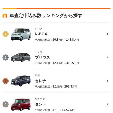
車査定申込み数ランキングから探す
ホンダ
N-BOX
1
10.8
148.8
平均買取相場：
万円～
万円
トヨタ
プリウス
2
12.1
303.5
平均買取相場：
万円～
万円
日産
セレナ
3
8.1
292.3
平均買取相場：
万円～
万円
ダイハツ
タント
4
3
142.2
平均買取相場：
万円～
万円