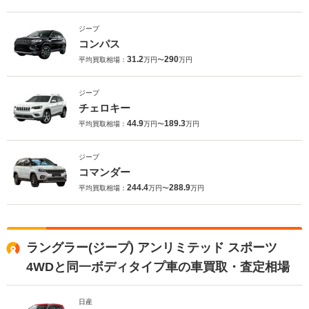
ジープ
コンパス
31.2
290
平均買取相場：
万円〜
万円
ジープ
チェロキー
44.9
189.3
平均買取相場：
万円〜
万円
ジープ
コマンダー
244.4
288.9
平均買取相場：
万円〜
万円
ラングラー(ジープ) アンリミテッド スポーツ
4WDと同一ボディタイプ車の車買取・査定相場
日産