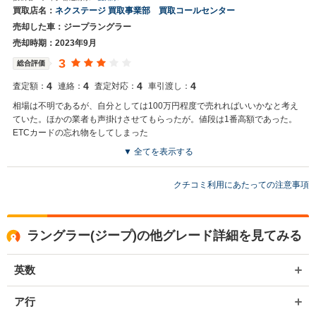
買取店名：
ネクステージ 買取事業部 買取コールセンター
売却した車：ジープラングラー
売却時期：2023年9月
3
総合評価
4
4
4
4
査定額：
連絡：
査定対応：
車引渡し：
相場は不明であるが、自分としては100万円程度で売れればいいかなと考え
ていた。ほかの業者も声掛けさせてもらったが。値段は1番高額であった。
ETCカードの忘れ物をしてしまった
▼ 全てを表示する
買取店からの返信
お世話になっております。 株式会社ネクステージでございます。 この
クチコミ利用にあたっての注意事項
度はネクステージをご利用いただきまして誠にありがとうございまし
た。 今後もご満足いただけるよう精進してまいります。 スタッフ一
同、またのご利用お待ちしております。
ラングラー(ジープ)の他グレード詳細を見てみる
英数
ア行