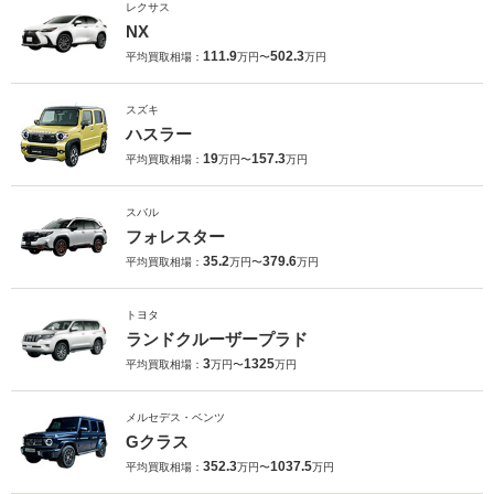
レクサス
NX
111.9
502.3
平均買取相場：
万円〜
万円
スズキ
ハスラー
19
157.3
平均買取相場：
万円〜
万円
スバル
フォレスター
35.2
379.6
平均買取相場：
万円〜
万円
トヨタ
ランドクルーザープラド
3
1325
平均買取相場：
万円〜
万円
メルセデス・ベンツ
Gクラス
352.3
1037.5
平均買取相場：
万円〜
万円