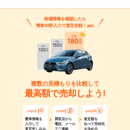
相場情報を確認したら
簡単90秒入力で査定依頼！
(無料)
複数の見積もりを比較して
最高額で売却しよう!
1
2
3
STEP
STEP
STEP
愛車情報を
買取店から
査定額を
入力して
電話、メール
比べて売却先
査定申し込み
でご連絡
を決める