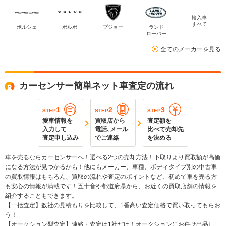
輸入車
すべて
ポルシェ
ボルボ
プジョー
ランド
ローバー
全てのメーカーを見る
カーセンサー簡単ネット車査定の流れ
1
2
3
STEP
STEP
STEP
愛車情報を
買取店から
査定額を
入力して
電話､メール
比べて売却先
査定申し込み
でご連絡
を決める
車を売るならカーセンサーへ！選べる2つの売却方法！下取りより買取額が高価
になる方法が見つかるかも！他にもメーカー、車種、ボディタイプ別の中古車
の買取情報はもちろん、買取の流れや査定のポイントなど、初めて車を売る方
も安心の情報が満載です！五十音や都道府県から、お近くの買取店舗の情報を
紹介することもできます。
【一括査定】数社の見積もりを比較して、1番高い査定価格で買い取ってもらお
う！
【オークション型査定】連絡・査定は1社だけ！オークションにお任せ出品し