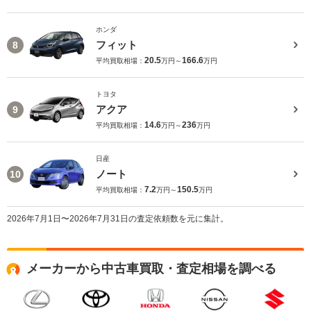
ホンダ
フィット
8
20.5
166.6
平均買取相場：
万円～
万円
トヨタ
アクア
9
14.6
236
平均買取相場：
万円～
万円
日産
ノート
10
7.2
150.5
平均買取相場：
万円～
万円
2026年7月1日〜2026年7月31日の査定依頼数を元に集計。
メーカーから中古車買取・査定相場を調べる