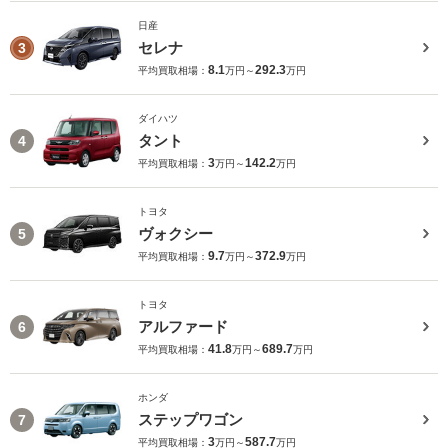
日産
セレナ
3
8.1
292.3
平均買取相場：
万円～
万円
ダイハツ
タント
4
3
142.2
平均買取相場：
万円～
万円
トヨタ
ヴォクシー
5
9.7
372.9
平均買取相場：
万円～
万円
トヨタ
アルファード
6
41.8
689.7
平均買取相場：
万円～
万円
ホンダ
ステップワゴン
7
3
587.7
平均買取相場：
万円～
万円