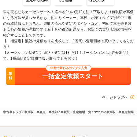
査定申し込み
でご連絡
を決める
車を売るならカーセンサーへ！選べる2つの売却方法！下取りより買取額が高価
になる方法が見つかるかも！他にもメーカー、車種、ボディタイプ別の中古車
の買取情報はもちろん、買取の流れや査定のポイントなど、初めて車を売る方
も安心の情報が満載です！五十音や都道府県から、お近くの買取店舗の情報を
紹介することもできます。
【一括査定】数社の見積もりを比較して、1番高い査定価格で買い取ってもらお
う！
【オークション型査定】連絡・査定は1社だけ！オークションにお任せ出品し
て、1番高い査定価格で買い取ってもらおう！
90秒で終わるカンタン入力
無
一括査定依頼スタート
料
ページトップへ
中古車トップ
車買取・車査定・車売却
車買取・査定相場一覧
マツダの車買取・車査定相場一