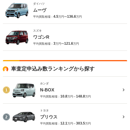
ダイハツ
ムーヴ
4.5
136.6
平均買取相場：
万円〜
万円
スズキ
ワゴンR
3
121.6
平均買取相場：
万円〜
万円
車査定申込み数ランキングから探す
ホンダ
N-BOX
1
10.8
148.8
平均買取相場：
万円～
万円
トヨタ
プリウス
2
12.1
303.5
平均買取相場：
万円～
万円