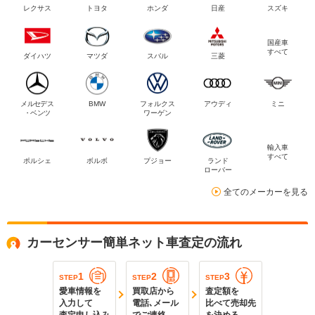
レクサス
トヨタ
ホンダ
日産
スズキ
国産車
すべて
ダイハツ
マツダ
スバル
三菱
メルセデス
BMW
フォルクス
アウディ
ミニ
・ベンツ
ワーゲン
輸入車
すべて
ポルシェ
ボルボ
プジョー
ランド
ローバー
全てのメーカーを見る
カーセンサー簡単ネット車査定の流れ
1
2
3
STEP
STEP
STEP
愛車情報を
買取店から
査定額を
入力して
電話､メール
比べて売却先