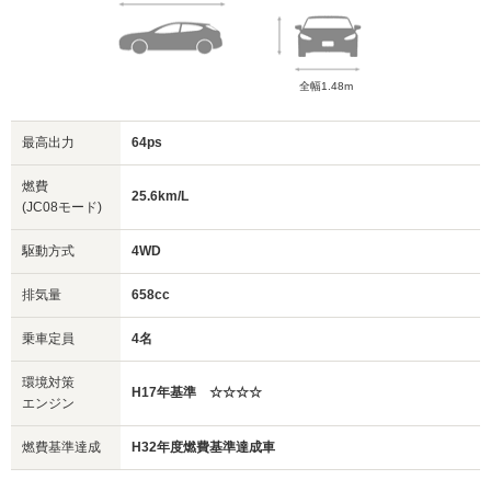
全幅1.48m
最高出力
64ps
燃費
25.6km/L
(JC08モード)
駆動方式
4WD
排気量
658cc
乗車定員
4名
環境対策
H17年基準 ☆☆☆☆
エンジン
燃費基準達成
H32年度燃費基準達成車