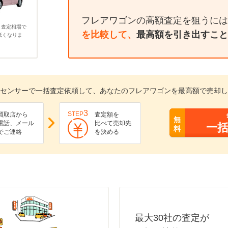
フレアワゴンの高額査定を狙うには
、査定相場で
を比較して、
最高額を引き出すこと
低くなりま
センサーで一括査定依頼して、あなたのフレアワゴンを最高額で売却し
3
STEP
買取店から
査定額を
無
電話、メール
比べて売却先
一
料
でご連絡
を決める
最大30社の査定が