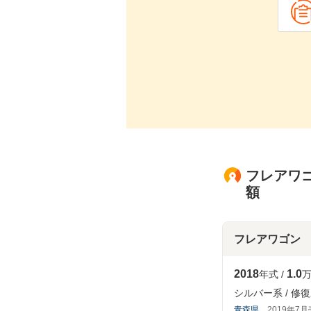
フレアワゴ
額
フレアワゴン
2018
1.0
年式
万
シルバー系
修復
青森県
2019年7