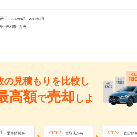
初代
2012年6月～2013年3月
均小売相場
万円
数の見積もりを比較し
最高額
売却
で
しよ
1
2
3
STEP
STEP
愛車情報を
買取店から
査定額