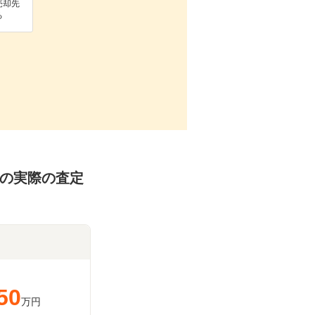
売却先
る
WDの実際の査定
50
万円