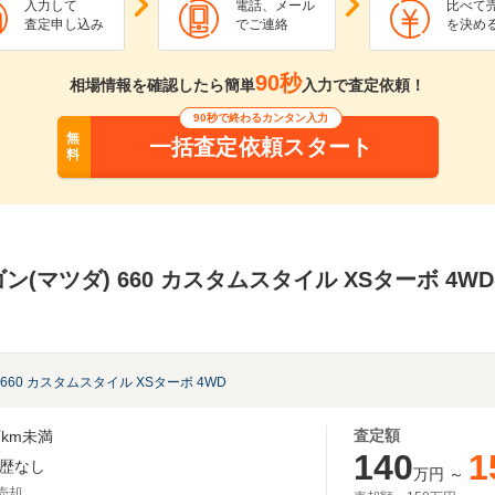
入力して
電話、メール
比べて
査定申し込み
でご連絡
を決め
90秒
相場情報を確認したら簡単
入力で査定依頼！
90秒で終わるカンタン入力
無
一括査定依頼スタート
料
ン(マツダ) 660 カスタムスタイル XSターボ 4
660 カスタムスタイル XSターボ 4WD
査定額
km未満
140
1
歴なし
万円
～
月売却