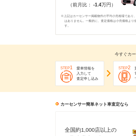
（前月比：
-1.4
万円）
※上記はカーセンサー掲載物件の平均小売相場であり
はありません。一般的に、査定価格は小売価格より
す。
今すぐカー
1
2
STEP
STEP
愛車情報を
入力して
査定申し込み
カーセンサー簡単ネット車査定なら
全国約1,000店以上の