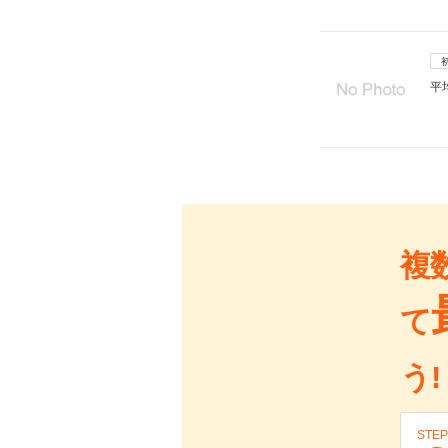
平
複
て
う!
STEP