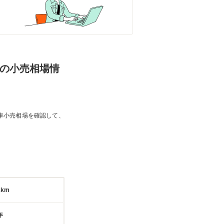
WDの小売相場情
車小売相場を確認して、
2km
年