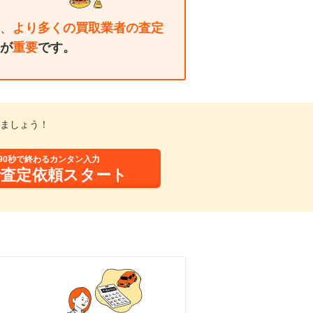
、
より多くの買取業者の査定
が
重要
です。
ましょう！
90秒で終わるカンタン入力
括査定依頼スタート