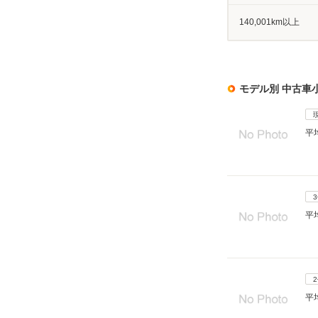
140,001km以上
モデル別 中古車
平
平
平