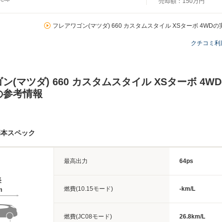
売却額：
150万円
フレアワゴン(マツダ) 660 カスタムスタイル XSターボ 4WD
クチコミ利
ン(マツダ) 660 カスタムスタイル XSターボ 4W
の参考情報
基本スペック
最高出力
64ps
長
燃費(10.15モード)
-km/L
m
燃費(JC08モード)
26.8km/L