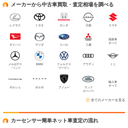
メーカーから中古車買取・査定相場を調べる
レクサス
トヨタ
ホンダ
日産
スズキ
国産車
すべて
ダイハツ
マツダ
スバル
三菱
メルセデス
BMW
フォルクス
アウディ
ミニ
・ベンツ
ワーゲン
輸入車
すべて
ポルシェ
ボルボ
プジョー
ランド
ローバー
全てのメーカーを見る
カーセンサー簡単ネット車査定の流れ