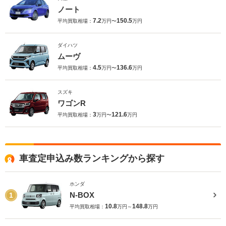
ノート
7.2
150.5
平均買取相場：
万円〜
万円
ダイハツ
ムーヴ
4.5
136.6
平均買取相場：
万円〜
万円
スズキ
ワゴンR
3
121.6
平均買取相場：
万円〜
万円
車査定申込み数ランキングから探す
ホンダ
N-BOX
1
10.8
148.8
平均買取相場：
万円～
万円