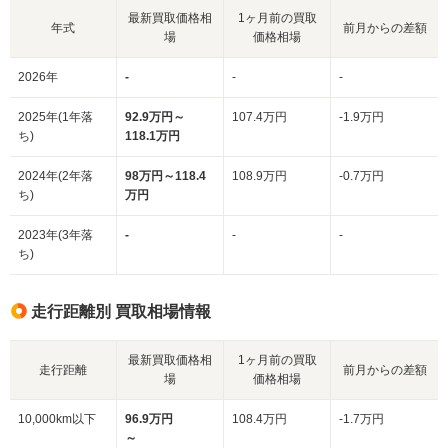
最新買取価格相
1ヶ月前の買取
年式
前月からの差額
場
価格相場
2026年
-
-
-
2025年(1年落
92.9万円～
107.4万円
-1.9万円
ち)
118.1万円
2024年(2年落
98万円～118.4
108.9万円
-0.7万円
ち)
万円
2023年(3年落
-
-
-
ち)
走行距離別 買取相場情報
最新買取価格相
1ヶ月前の買取
走行距離
前月からの差額
場
価格相場
10,000km以下
96.9万円
108.4万円
-1.7万円
～