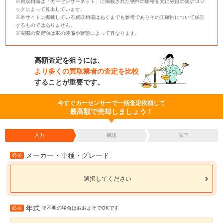
※買取相場は「カーセンサーネット」に掲載された物件の価格を元に独自の集計ロジ
ックによって算出しています。
※本サイトに掲載している買取相場はあくまでも参考でありその正確性について保証
するものではありません。
※実際の査定額は車の装備や状態によって異なります。
高額査定を狙うには、
より多くの買取業者の査定を比較
することが重要です。
今すぐカーセンサーで一括査定依頼して
最高額で売却しましょう！
入力
確認
完了
メーカー・車種・グレード
必須
選択してください
年式
必須
※不明の場合はおおよそでOKです