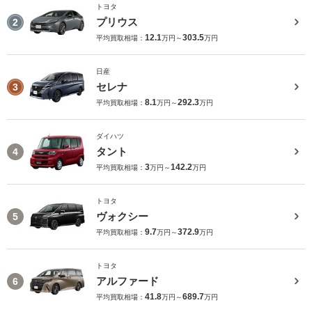
トヨタ
プリウス
2
12.1
303.5
平均買取相場：
万円～
万円
日産
セレナ
3
8.1
292.3
平均買取相場：
万円～
万円
ダイハツ
タント
4
3
142.2
平均買取相場：
万円～
万円
トヨタ
ヴォクシー
5
9.7
372.9
平均買取相場：
万円～
万円
トヨタ
アルファード
6
41.8
689.7
平均買取相場：
万円～
万円