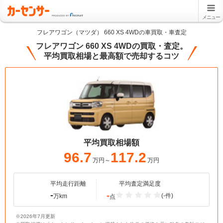
メニュー
フレアワゴン（マツダ） 660 XS 4WDの車買取・車査定
フレアワゴン 660 XS 4WDの買取・査定。
平均買取相場と最高額で売却するコツ
平均買取相場額
96.7
117.2
万円～
万円
平均走行距離
平均査定満足度
-
-
(-件)
万km
点
※2026年7月更新