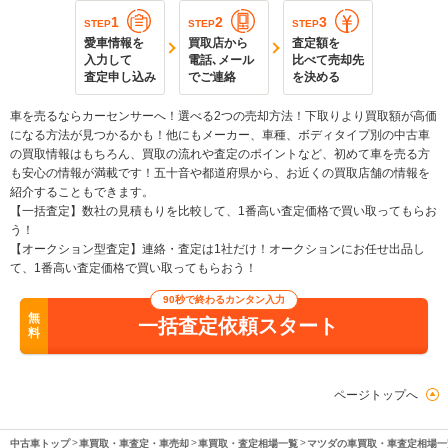
1
2
3
STEP
STEP
STEP
愛車情報を
買取店から
査定額を
入力して
電話､メール
比べて売却先
査定申し込み
でご連絡
を決める
車を売るならカーセンサーへ！選べる2つの売却方法！下取りより買取額が高価
になる方法が見つかるかも！他にもメーカー、車種、ボディタイプ別の中古車
の買取情報はもちろん、買取の流れや査定のポイントなど、初めて車を売る方
も安心の情報が満載です！五十音や都道府県から、お近くの買取店舗の情報を
紹介することもできます。
【一括査定】数社の見積もりを比較して、1番高い査定価格で買い取ってもらお
う！
【オークション型査定】連絡・査定は1社だけ！オークションにお任せ出品し
て、1番高い査定価格で買い取ってもらおう！
90秒で終わるカンタン入力
無
一括査定依頼スタート
料
ページトップへ
中古車トップ
車買取・車査定・車売却
車買取・査定相場一覧
マツダの車買取・車査定相場一