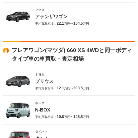
マツダ
アテンザワゴン
22.1
154.5
平均買取相場：
万円〜
万円
フレアワゴン(マツダ) 660 XS 4WDと同一ボディ
タイプ車の車買取・査定相場
トヨタ
プリウス
12.1
303.5
平均買取相場：
万円〜
万円
ホンダ
N-BOX
10.8
148.8
平均買取相場：
万円〜
万円
ダイハツ