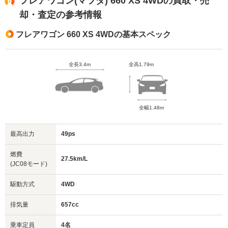
フレアワゴン(マツダ) 660 XS 4WDの買取・売
却・査定の参考情報
フレアワゴン 660 XS 4WDの基本スペック
全長3.4m
全高1.79m
全幅1.48m
最高出力
49ps
燃費
27.5km/L
(JC08モード)
駆動方式
4WD
排気量
657cc
乗車定員
4名