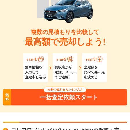
複数の見積もりを比較して
最高額で売却しよう!
1
2
3
STEP
STEP
STEP
愛車情報を
買取店から
査定額を
入力して
電話、メール
比べて売却先
査定申し込み
でご連絡
を決める
90秒で終わるカンタン入力
無
一括査定依頼スタート
料