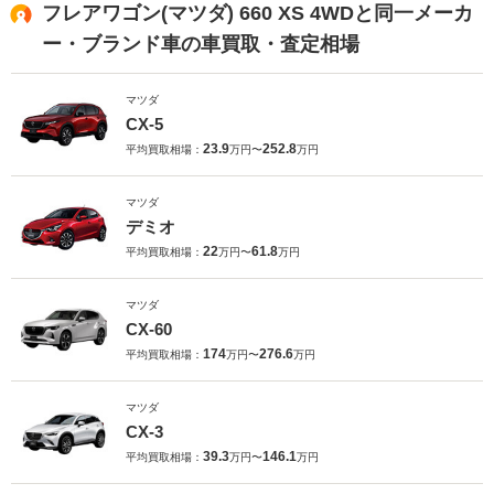
フレアワゴン(マツダ) 660 XS 4WDと同一メーカ
ー・ブランド車の車買取・査定相場
マツダ
CX-5
23.9
252.8
平均買取相場：
万円〜
万円
マツダ
デミオ
22
61.8
平均買取相場：
万円〜
万円
マツダ
CX-60
174
276.6
平均買取相場：
万円〜
万円
マツダ
CX-3
39.3
146.1
平均買取相場：
万円〜
万円