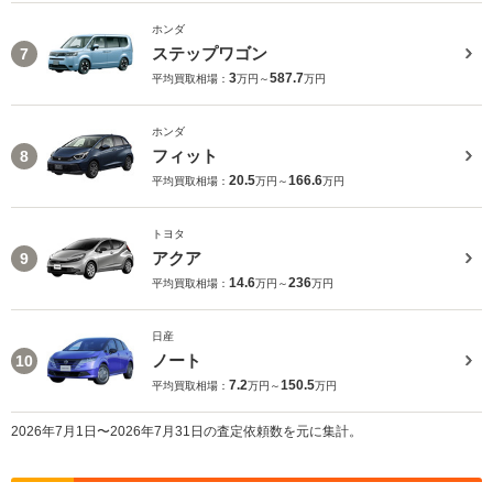
ホンダ
ステップワゴン
7
3
587.7
平均買取相場：
万円～
万円
ホンダ
フィット
8
20.5
166.6
平均買取相場：
万円～
万円
トヨタ
アクア
9
14.6
236
平均買取相場：
万円～
万円
日産
ノート
10
7.2
150.5
平均買取相場：
万円～
万円
2026年7月1日〜2026年7月31日の査定依頼数を元に集計。