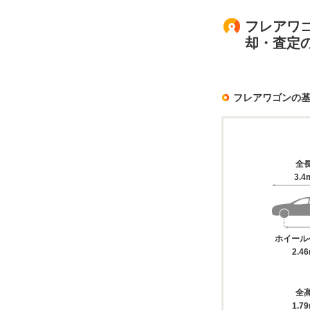
フレアワゴ
却・査定
フレアワゴンの
全
3.4
ホイール
2.4
全
1.7