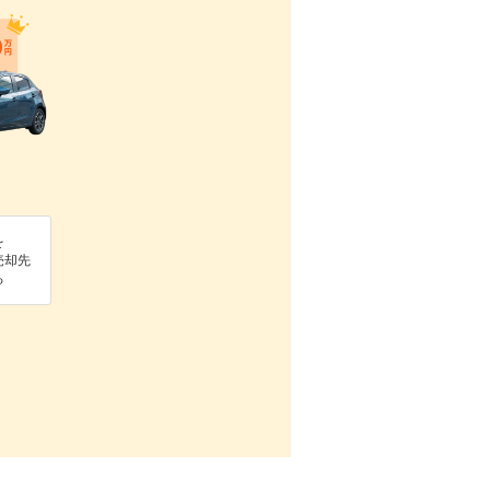
を
売却先
る