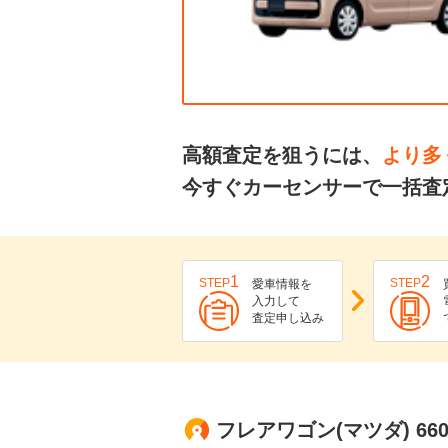
高額査定を狙うには、
より多
今すぐカーセンサーで一括査
1
2
STEP
STEP
愛車情報を
入力して
査定申し込み
フレアワゴン(マツダ) 6