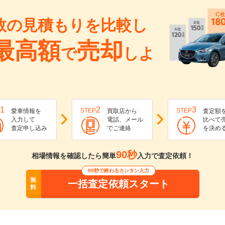
数の見積もりを比較し
最高額
売却
で
しよ
1
2
3
STEP
STEP
愛車情報を
買取店から
査定額
入力して
電話、メール
比べて
査定申し込み
でご連絡
を決め
90秒
相場情報を確認したら簡単
入力で査定依頼！
90秒で終わるカンタン入力
無
一括査定依頼スタート
料