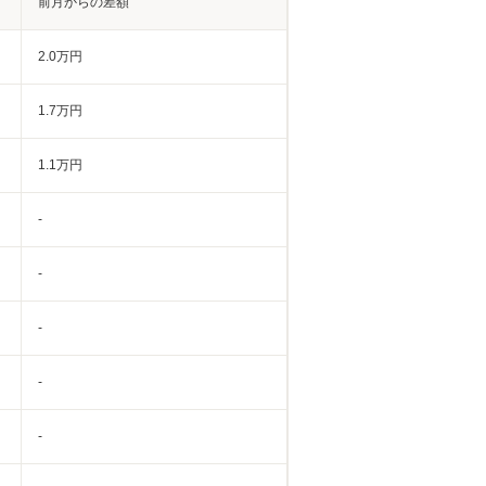
前月からの差額
2.0万円
1.7万円
1.1万円
-
-
-
-
-