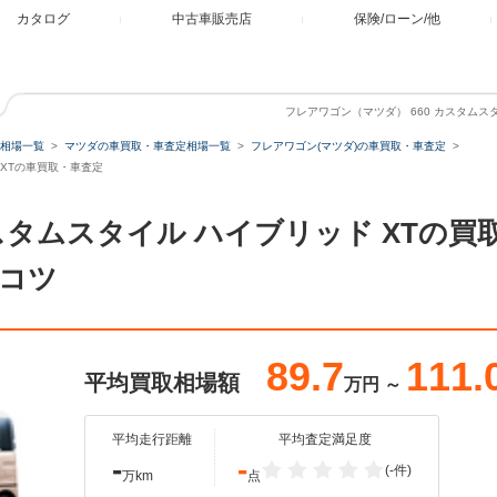
カタログ
中古車販売店
保険/ローン/他
フレアワゴン（マツダ） 660 カスタムス
相場一覧
マツダの車買取・車査定相場一覧
フレアワゴン(マツダ)の車買取・車査定
 XTの車買取・車査定
カスタムスタイル ハイブリッド XTの
コツ
89.7
111.
平均買取相場額
万円
～
平均走行距離
平均査定満足度
-
-
(-件)
万km
点