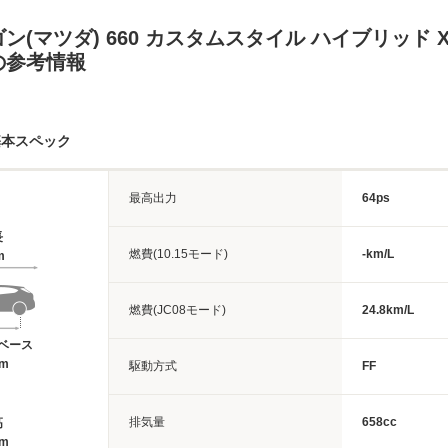
ン(マツダ) 660 カスタムスタイル ハイブリッド 
の参考情報
基本スペック
最高出力
64ps
長
燃費(10.15モード)
-km/L
m
燃費(JC08モード)
24.8km/L
ベース
6m
駆動方式
FF
排気量
658cc
高
9m