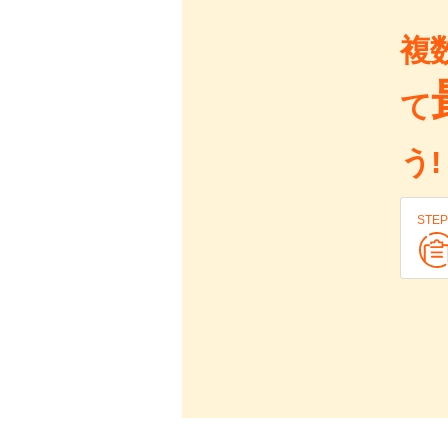
複
て
う!
STEP