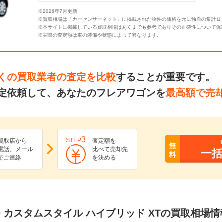
※2026年7月更新
※買取相場は「カーセンサーネット」に掲載された物件の価格を元に独自の集計ロ
※本サイトに掲載している買取相場はあくまでも参考でありその正確性について保
※実際の査定額は車の装備や状態によって異なります。
くの買取業者の査定を比較
することが重要です。
定依頼して、あなたのフレアワゴンを
最高額で売
3
STEP
買取店から
査定額を
無
電話、メール
比べて売却先
一
料
でご連絡
を決める
60 カスタムスタイル ハイブリッド XTの買取相場情