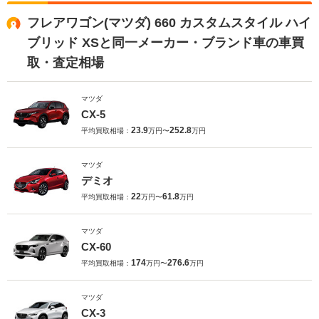
フレアワゴン(マツダ) 660 カスタムスタイル ハイ
ブリッド XSと同一メーカー・ブランド車の車買
取・査定相場
マツダ
CX-5
23.9
252.8
平均買取相場：
万円〜
万円
マツダ
デミオ
22
61.8
平均買取相場：
万円〜
万円
マツダ
CX-60
174
276.6
平均買取相場：
万円〜
万円
マツダ
CX-3