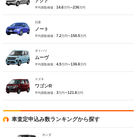
アクア
14.6
236
平均買取相場：
万円〜
万円
日産
ノート
7.2
150.5
平均買取相場：
万円〜
万円
ダイハツ
ムーヴ
4.5
136.6
平均買取相場：
万円〜
万円
スズキ
ワゴンR
3
121.6
平均買取相場：
万円〜
万円
車査定申込み数ランキングから探す
ホンダ