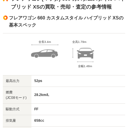
ブリッド XSの買取・売却・査定の参考情報
フレアワゴン 660 カスタムスタイル ハイブリッド XSの
基本スペック
全長3.4m
全高1.79m
全幅1.48m
最高出力
52ps
燃費
28.2km/L
(JC08モード)
駆動方式
FF
排気量
658cc