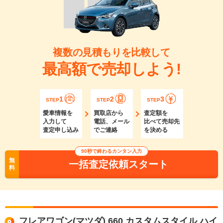
複数の見積もりを比較して
最高額で売却しよう!
1
2
3
STEP
STEP
STEP
愛車情報を
買取店から
査定額を
入力して
電話、メール
比べて売却先
査定申し込み
でご連絡
を決める
90秒で終わるカンタン入力
無
一括査定依頼スタート
料
フレアワゴン(マツダ) 660 カスタムスタイル ハイ