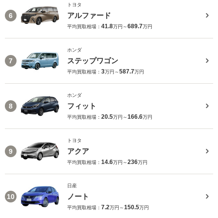
トヨタ
アルファード
6
41.8
689.7
平均買取相場：
万円～
万円
ホンダ
ステップワゴン
7
3
587.7
平均買取相場：
万円～
万円
ホンダ
フィット
8
20.5
166.6
平均買取相場：
万円～
万円
トヨタ
アクア
9
14.6
236
平均買取相場：
万円～
万円
日産
ノート
10
7.2
150.5
平均買取相場：
万円～
万円