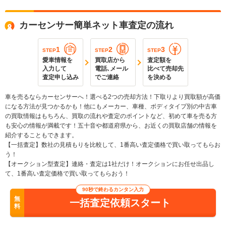
カーセンサー簡単ネット車査定の流れ
1
2
3
STEP
STEP
STEP
愛車情報を
買取店から
査定額を
入力して
電話､メール
比べて売却先
査定申し込み
でご連絡
を決める
車を売るならカーセンサーへ！選べる2つの売却方法！下取りより買取額が高価
になる方法が見つかるかも！他にもメーカー、車種、ボディタイプ別の中古車
の買取情報はもちろん、買取の流れや査定のポイントなど、初めて車を売る方
も安心の情報が満載です！五十音や都道府県から、お近くの買取店舗の情報を
紹介することもできます。
【一括査定】数社の見積もりを比較して、1番高い査定価格で買い取ってもらお
う！
【オークション型査定】連絡・査定は1社だけ！オークションにお任せ出品し
て、1番高い査定価格で買い取ってもらおう！
90秒で終わるカンタン入力
無
一括査定依頼スタート
料