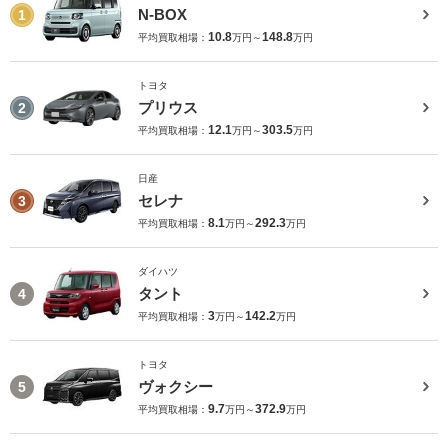
N-BOX
1
10.8
148.8
平均買取相場：
万円～
万円
トヨタ
プリウス
2
12.1
303.5
平均買取相場：
万円～
万円
日産
セレナ
3
8.1
292.3
平均買取相場：
万円～
万円
ダイハツ
タント
4
3
142.2
平均買取相場：
万円～
万円
トヨタ
ヴォクシー
5
9.7
372.9
平均買取相場：
万円～
万円