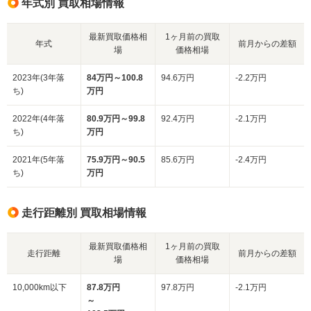
年式別 買取相場情報
最新買取価格相
1ヶ月前の買取
年式
前月からの差額
場
価格相場
2023年(3年落
84万円～100.8
94.6万円
-2.2万円
ち)
万円
2022年(4年落
80.9万円～99.8
92.4万円
-2.1万円
ち)
万円
2021年(5年落
75.9万円～90.5
85.6万円
-2.4万円
ち)
万円
走行距離別 買取相場情報
最新買取価格相
1ヶ月前の買取
走行距離
前月からの差額
場
価格相場
10,000km以下
87.8万円
97.8万円
-2.1万円
～