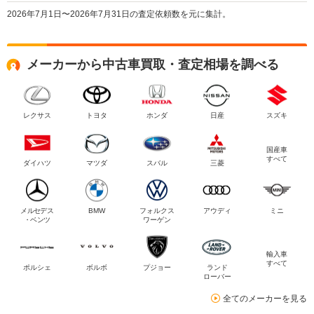
2026年7月1日〜2026年7月31日の査定依頼数を元に集計。
メーカーから中古車買取・査定相場を調べる
レクサス
トヨタ
ホンダ
日産
スズキ
国産車
すべて
ダイハツ
マツダ
スバル
三菱
メルセデス
BMW
フォルクス
アウディ
ミニ
・ベンツ
ワーゲン
輸入車
すべて
ポルシェ
ボルボ
プジョー
ランド
ローバー
全てのメーカーを見る