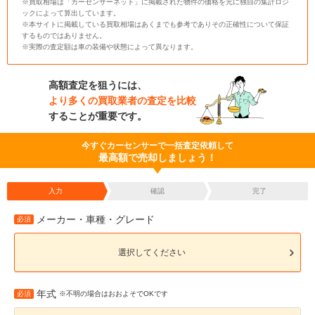
※買取相場は「カーセンサーネット」に掲載された物件の価格を元に独自の集計ロジ
ックによって算出しています。
※本サイトに掲載している買取相場はあくまでも参考でありその正確性について保証
するものではありません。
※実際の査定額は車の装備や状態によって異なります。
高額査定を狙うには、
より多くの買取業者の査定を比較
することが重要です。
今すぐカーセンサーで一括査定依頼して
最高額で売却しましょう！
入力
確認
完了
メーカー・車種・グレード
必須
選択してください
年式
必須
※不明の場合はおおよそでOKです