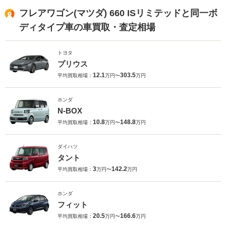
フレアワゴン(マツダ) 660 ISリミテッドと同一ボ
ディタイプ車の車買取・査定相場
トヨタ
プリウス
12.1
303.5
平均買取相場：
万円〜
万円
ホンダ
N-BOX
10.8
148.8
平均買取相場：
万円〜
万円
ダイハツ
タント
3
142.2
平均買取相場：
万円〜
万円
ホンダ
フィット
20.5
166.6
平均買取相場：
万円〜
万円