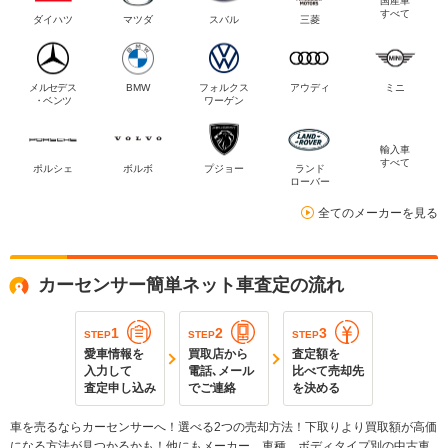
国産車
すべて
ダイハツ
マツダ
スバル
三菱
メルセデス
BMW
フォルクス
アウディ
ミニ
・ベンツ
ワーゲン
輸入車
すべて
ポルシェ
ボルボ
プジョー
ランド
ローバー
全てのメーカーを見る
カーセンサー簡単ネット車査定の流れ
1
2
3
STEP
STEP
STEP
愛車情報を
買取店から
査定額を
入力して
電話､メール
比べて売却先
査定申し込み
でご連絡
を決める
車を売るならカーセンサーへ！選べる2つの売却方法！下取りより買取額が高価
になる方法が見つかるかも！他にもメーカー、車種、ボディタイプ別の中古車