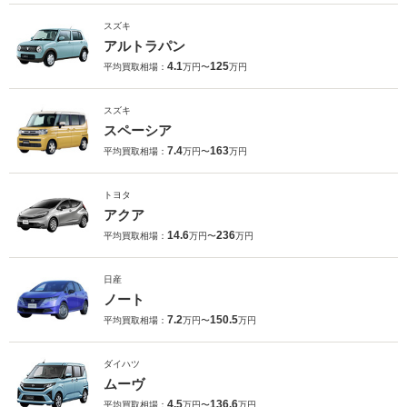
スズキ
アルトラパン
4.1
125
平均買取相場：
万円〜
万円
スズキ
スペーシア
7.4
163
平均買取相場：
万円〜
万円
トヨタ
アクア
14.6
236
平均買取相場：
万円〜
万円
日産
ノート
7.2
150.5
平均買取相場：
万円〜
万円
ダイハツ
ムーヴ
4.5
136.6
平均買取相場：
万円〜
万円