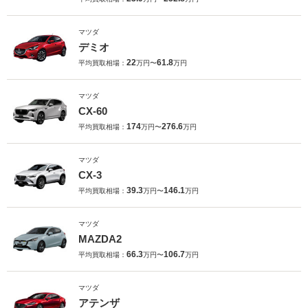
マツダ
デミオ
22
61.8
平均買取相場：
万円〜
万円
マツダ
CX-60
174
276.6
平均買取相場：
万円〜
万円
マツダ
CX-3
39.3
146.1
平均買取相場：
万円〜
万円
マツダ
MAZDA2
66.3
106.7
平均買取相場：
万円〜
万円
マツダ
アテンザ