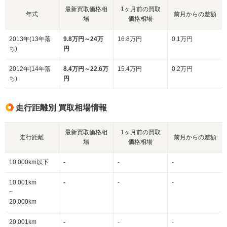
最新買取価格相
1ヶ月前の買取
年式
前月からの差額
場
価格相場
2013年(13年落
9.8万円～24万
16.8万円
0.1万円
ち)
円
2012年(14年落
8.4万円～22.6万
15.4万円
0.2万円
ち)
円
走行距離別 買取相場情報
最新買取価格相
1ヶ月前の買取
走行距離
前月からの差額
場
価格相場
10,000km以下
-
-
-
10,001km
-
-
-
~
20,000km
20,001km
-
-
-