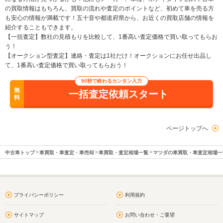
の買取情報はもちろん、買取の流れや査定のポイントなど、初めて車を売る方
も安心の情報が満載です！五十音や都道府県から、お近くの買取店舗の情報を
紹介することもできます。
【一括査定】数社の見積もりを比較して、1番高い査定価格で買い取ってもらお
う！
【オークション型査定】連絡・査定は1社だけ！オークションにお任せ出品し
て、1番高い査定価格で買い取ってもらおう！
90秒で終わるカンタン入力
無
一括査定依頼スタート
料
ページトップへ
中古車トップ
車買取・車査定・車売却
車買取・査定相場一覧
マツダの車買取・車査定相場一
プライバシーポリシー
利用規約
サイトマップ
お問い合わせ・ご要望