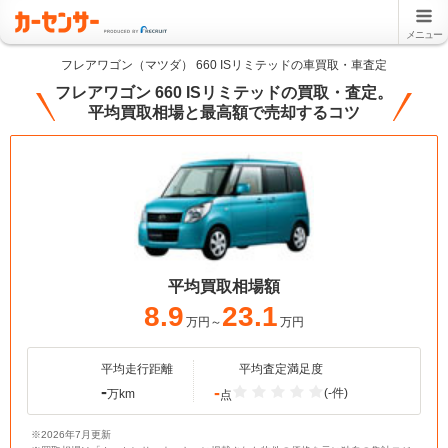
メニュー
フレアワゴン（マツダ） 660 ISリミテッドの車買取・車査定
フレアワゴン 660 ISリミテッドの買取・査定。
平均買取相場と最高額で売却するコツ
平均買取相場額
8.9
23.1
万円～
万円
平均走行距離
平均査定満足度
-
-
(-件)
万km
点
※2026年7月更新