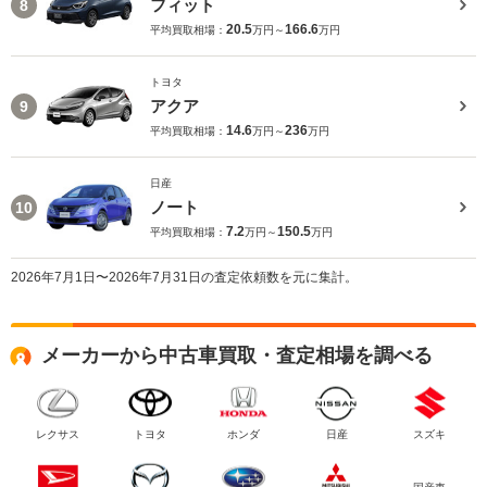
フィット
8
20.5
166.6
平均買取相場：
万円～
万円
トヨタ
アクア
9
14.6
236
平均買取相場：
万円～
万円
日産
ノート
10
7.2
150.5
平均買取相場：
万円～
万円
2026年7月1日〜2026年7月31日の査定依頼数を元に集計。
メーカーから中古車買取・査定相場を調べる
レクサス
トヨタ
ホンダ
日産
スズキ