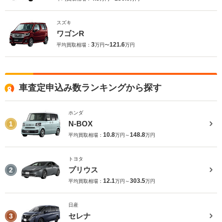
スズキ
ワゴンR
3
121.6
平均買取相場：
万円〜
万円
車査定申込み数ランキングから探す
ホンダ
N-BOX
1
10.8
148.8
平均買取相場：
万円～
万円
トヨタ
プリウス
2
12.1
303.5
平均買取相場：
万円～
万円
日産
セレナ
3