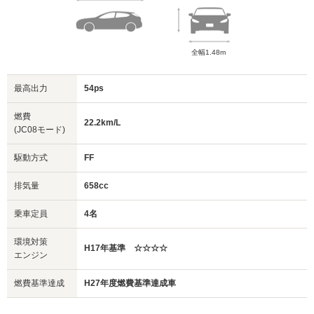
全幅1.48m
最高出力
54ps
燃費
22.2km/L
(JC08モード)
駆動方式
FF
排気量
658cc
乗車定員
4名
環境対策
H17年基準 ☆☆☆☆
エンジン
燃費基準達成
H27年度燃費基準達成車