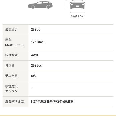
全幅1.95m
最高出力
258ps
燃費
12.9km/L
(JC08モード)
駆動方式
4WD
排気量
2986cc
乗車定員
5名
環境対策
-
エンジン
燃費基準達成
H27年度燃費基準+20%達成車