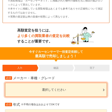
※買取相場は「カーセンサーネット」に掲載された物件の価格を元に独自の集計ロジ
ックによって算出しています。
※本サイトに掲載している買取相場はあくまでも参考でありその正確性について保証
するものではありません。
※実際の査定額は車の装備や状態によって異なります。
高額査定を狙うには、
より多くの買取業者の査定を比較
することが重要です。
今すぐカーセンサーで一括査定依頼して
最高額で売却しましょう！
入力
確認
完了
メーカー・車種・グレード
必須
選択してください
年式
必須
※不明の場合はおおよそでOKです