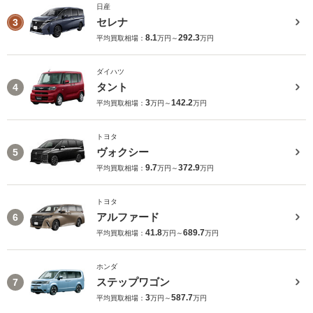
日産
セレナ
3
8.1
292.3
平均買取相場：
万円～
万円
ダイハツ
タント
4
3
142.2
平均買取相場：
万円～
万円
トヨタ
ヴォクシー
5
9.7
372.9
平均買取相場：
万円～
万円
トヨタ
アルファード
6
41.8
689.7
平均買取相場：
万円～
万円
ホンダ
ステップワゴン
7
3
587.7
平均買取相場：
万円～
万円