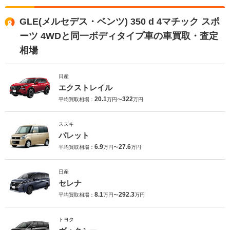
GLE(メルセデス・ベンツ) 350 d 4マチック スポ
ーツ 4WDと同一ボディタイプ車の車買取・査定
相場
日産
エクストレイル
20.1
322
平均買取相場：
万円〜
万円
スズキ
パレット
6.9
27.6
平均買取相場：
万円〜
万円
日産
セレナ
8.1
292.3
平均買取相場：
万円〜
万円
トヨタ