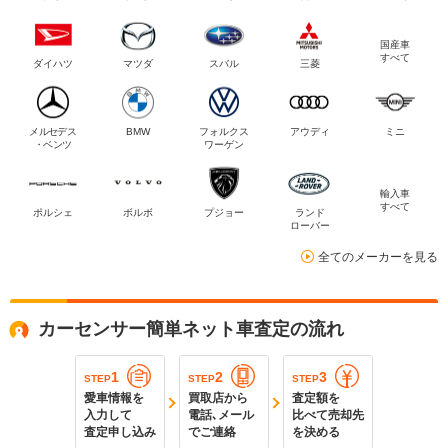
国産車
すべて
ダイハツ
マツダ
スバル
三菱
メルセデス
BMW
フォルクス
アウディ
ミニ
・ベンツ
ワーゲン
輸入車
すべて
ポルシェ
ボルボ
プジョー
ランド
ローバー
全てのメーカーを見る
カーセンサー簡単ネット車査定の流れ
1
2
3
STEP
STEP
STEP
愛車情報を
買取店から
査定額を
入力して
電話､メール
比べて売却先
査定申し込み
でご連絡
を決める