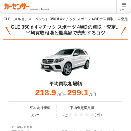
メニュー
GLE（メルセデス・ベンツ） 350 d 4マチック スポーツ 4WDの車買取・車査定
GLE 350 d 4マチック スポーツ 4WDの買取・査定。
平均買取相場と最高額で売却するコツ
平均買取相場額
218.9
299.1
万円～
万円
平均走行距離
平均査定満足度
-
-
(-件)
万km
点
※2026年7月更新