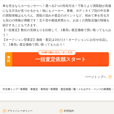
車を売るならカーセンサーへ！選べる2つの売却方法！下取りより買取額が高価
になる方法が見つかるかも！他にもメーカー、車種、ボディタイプ別の中古車
の買取情報はもちろん、買取の流れや査定のポイントなど、初めて車を売る方
も安心の情報が満載です！五十音や都道府県から、お近くの買取店舗の情報を
紹介することもできます。
【一括査定】数社の見積もりを比較して、1番高い査定価格で買い取ってもらお
う！
【オークション型査定】連絡・査定は1社だけ！オークションにお任せ出品し
て、1番高い査定価格で買い取ってもらおう！
90秒で終わるカンタン入力
無
一括査定依頼スタート
料
ページトップへ
中古車トップ
車買取・車査定・車売却
車買取・査定相場一覧
メルセデス・ベンツの車買取・
プライバシーポリシー
利用規約