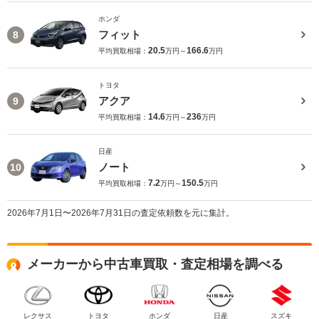
ホンダ
フィット
8
20.5
166.6
平均買取相場：
万円～
万円
トヨタ
アクア
9
14.6
236
平均買取相場：
万円～
万円
日産
ノート
10
7.2
150.5
平均買取相場：
万円～
万円
2026年7月1日〜2026年7月31日の査定依頼数を元に集計。
メーカーから中古車買取・査定相場を調べる
レクサス
トヨタ
ホンダ
日産
スズキ