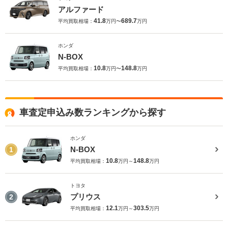
アルファード
41.8
689.7
平均買取相場：
万円〜
万円
ホンダ
N-BOX
10.8
148.8
平均買取相場：
万円〜
万円
車査定申込み数ランキングから探す
ホンダ
N-BOX
1
10.8
148.8
平均買取相場：
万円～
万円
トヨタ
プリウス
2
12.1
303.5
平均買取相場：
万円～
万円