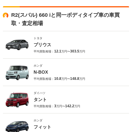
R2(スバル) 660 iと同一ボディタイプ車の車買
取・査定相場
トヨタ
プリウス
12.1
303.5
平均買取相場：
万円〜
万円
ホンダ
N-BOX
10.8
148.8
平均買取相場：
万円〜
万円
ダイハツ
タント
3
142.2
平均買取相場：
万円〜
万円
ホンダ
フィット