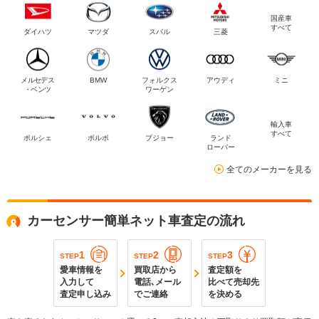
国産車
すべて
ダイハツ
マツダ
スバル
三菱
メルセデス
BMW
フォルクス
アウディ
ミニ
・ベンツ
ワーゲン
輸入車
すべて
ポルシェ
ボルボ
プジョー
ランド
ローバー
全てのメーカーを見る
カーセンサー簡単ネット車査定の流れ
1
2
3
STEP
STEP
STEP
愛車情報を
買取店から
査定額を
入力して
電話､メール
比べて売却先
査定申し込み
でご連絡
を決める