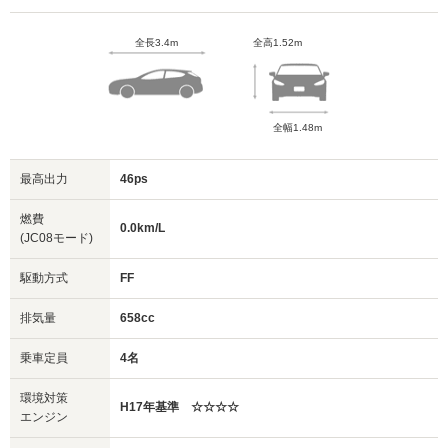
全長3.4m
全高1.52m
全幅1.48m
最高出力
46ps
燃費
0.0km/L
(JC08モード)
駆動方式
FF
排気量
658cc
乗車定員
4名
環境対策
H17年基準 ☆☆☆☆
エンジン