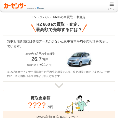
メニュー
R2（スバル） 660 iの車買取・車査定
R2 660 iの買取・査定。
最高額で売却するには？
買取相場算出には参照データが少ないため中古車平均小売相場を表示し
ています。
2026年8月平均小売相場
26.7
万円
+0.1
（前月比：
万円）
※上記はカーセンサー掲載物件の平均小売相場であり、査定相場ではありません。一般
的に、査定価格は小売価格より低くなります。
買取査定額
????
万円
R2の高額査定を狙うには、