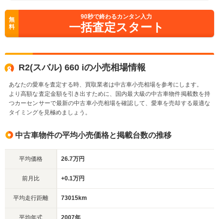
90
秒で終わるカンタン入力
無
一括査定スタート
料
R2(スバル) 660 iの小売相場情報
あなたの愛車を査定する時、買取業者は中古車小売相場を参考にします。
より高額な査定金額を引き出すために、国内最大級の中古車物件掲載数を持
つカーセンサーで最新の中古車小売相場を確認して、愛車を売却する最適な
タイミングを見極めましょう。
中古車物件の平均小売価格と掲載台数の推移
平均価格
26.7万円
前月比
+0.1万円
平均走行距離
73015km
平均年式
2007年