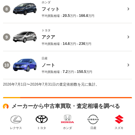
ホンダ
フィット
8
20.5
166.6
平均買取相場：
万円～
万円
トヨタ
アクア
9
14.6
236
平均買取相場：
万円～
万円
日産
ノート
10
7.2
150.5
平均買取相場：
万円～
万円
2026年7月1日〜2026年7月31日の査定依頼数を元に集計。
メーカーから中古車買取・査定相場を調べる
レクサス
トヨタ
ホンダ
日産
スズキ