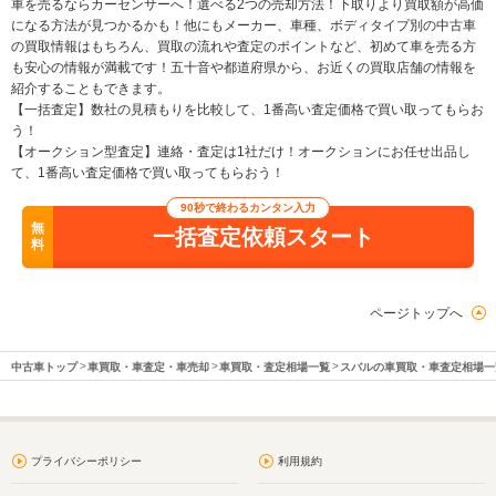
車を売るならカーセンサーへ！選べる2つの売却方法！下取りより買取額が高価
になる方法が見つかるかも！他にもメーカー、車種、ボディタイプ別の中古車
の買取情報はもちろん、買取の流れや査定のポイントなど、初めて車を売る方
も安心の情報が満載です！五十音や都道府県から、お近くの買取店舗の情報を
紹介することもできます。
【一括査定】数社の見積もりを比較して、1番高い査定価格で買い取ってもらお
う！
【オークション型査定】連絡・査定は1社だけ！オークションにお任せ出品し
て、1番高い査定価格で買い取ってもらおう！
90秒で終わるカンタン入力
無
一括査定依頼スタート
料
ページトップへ
中古車トップ
車買取・車査定・車売却
車買取・査定相場一覧
スバルの車買取・車査定相場一
プライバシーポリシー
利用規約