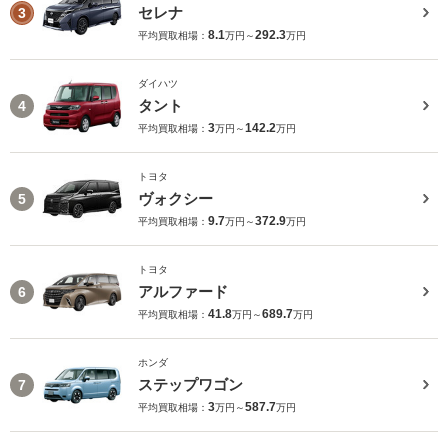
セレナ
3
8.1
292.3
平均買取相場：
万円～
万円
ダイハツ
タント
4
3
142.2
平均買取相場：
万円～
万円
トヨタ
ヴォクシー
5
9.7
372.9
平均買取相場：
万円～
万円
トヨタ
アルファード
6
41.8
689.7
平均買取相場：
万円～
万円
ホンダ
ステップワゴン
7
3
587.7
平均買取相場：
万円～
万円