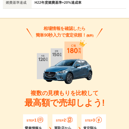
燃費基準達成
H22年度燃費基準+20%達成車
相場情報を確認したら
簡単90秒入力で査定依頼！
(無料)
複数の見積もりを比較して
最高額で売却しよう!
1
2
3
STEP
STEP
STEP
愛車情報を
買取店から
査定額を