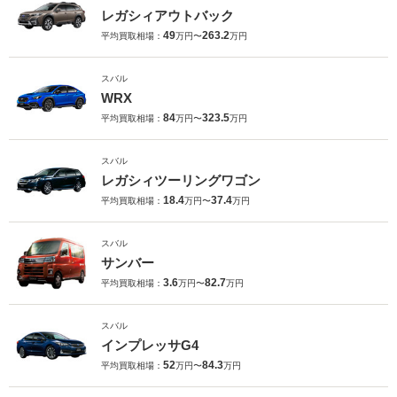
レガシィアウトバック
49
263.2
平均買取相場：
万円〜
万円
スバル
WRX
84
323.5
平均買取相場：
万円〜
万円
スバル
レガシィツーリングワゴン
18.4
37.4
平均買取相場：
万円〜
万円
スバル
サンバー
3.6
82.7
平均買取相場：
万円〜
万円
スバル
インプレッサG4
52
84.3
平均買取相場：
万円〜
万円