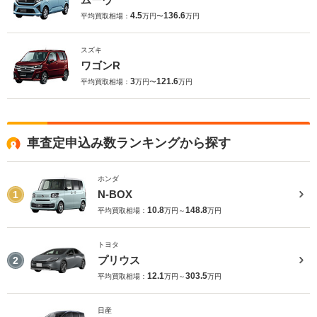
4.5
136.6
平均買取相場：
万円〜
万円
スズキ
ワゴンR
3
121.6
平均買取相場：
万円〜
万円
車査定申込み数ランキングから探す
ホンダ
N-BOX
1
10.8
148.8
平均買取相場：
万円～
万円
トヨタ
プリウス
2
12.1
303.5
平均買取相場：
万円～
万円
日産