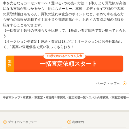
車を売るならカーセンサーへ！選べる2つの売却方法！下取りより買取額が高価
になる方法が見つかるかも！他にもメーカー、車種、ボディタイプ別の中古車
の買取情報はもちろん、買取の流れや査定のポイントなど、初めて車を売る方
も安心の情報が満載です！五十音や都道府県から、お近くの買取店舗の情報を
紹介することもできます。
【一括査定】数社の見積もりを比較して、1番高い査定価格で買い取ってもらお
う！
【オークション型査定】連絡・査定は1社だけ！オークションにお任せ出品し
て、1番高い査定価格で買い取ってもらおう！
90秒で終わるカンタン入力
無
一括査定依頼スタート
料
ページトップへ
中古車トップ
車買取・車査定・車売却
車買取・査定相場一覧
スバルの車買取・車査定相場一
プライバシーポリシー
利用規約