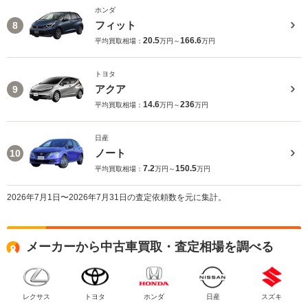
ホンダ
フィット
8
20.5
166.6
平均買取相場：
万円～
万円
トヨタ
アクア
9
14.6
236
平均買取相場：
万円～
万円
日産
ノート
10
7.2
150.5
平均買取相場：
万円～
万円
2026年7月1日〜2026年7月31日の査定依頼数を元に集計。
メーカーから中古車買取・査定相場を調べる
レクサス
トヨタ
ホンダ
日産
スズキ