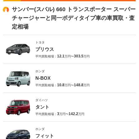
サンバー(スバル) 660 トランスポーター スーパー
チャージャーと同一ボディタイプ車の車買取・査
定相場
トヨタ
プリウス
12.1
303.5
平均買取相場：
万円〜
万円
ホンダ
N-BOX
10.8
148.8
平均買取相場：
万円〜
万円
ダイハツ
タント
3
142.2
平均買取相場：
万円〜
万円
ホンダ
フィット