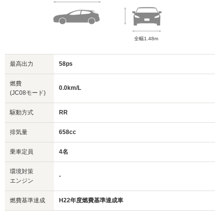
全幅1.48m
最高出力
58ps
燃費
0.0km/L
(JC08モード)
駆動方式
RR
排気量
658cc
乗車定員
4名
環境対策
-
エンジン
燃費基準達成
H22年度燃費基準達成車