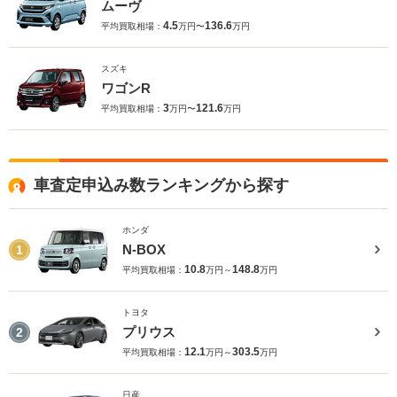
ムーヴ
4.5
136.6
平均買取相場：
万円〜
万円
スズキ
ワゴンR
3
121.6
平均買取相場：
万円〜
万円
車査定申込み数ランキングから探す
ホンダ
N-BOX
1
10.8
148.8
平均買取相場：
万円～
万円
トヨタ
プリウス
2
12.1
303.5
平均買取相場：
万円～
万円
日産