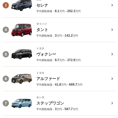
セレナ
3
8.1
292.3
平均買取相場：
万円～
万円
ダイハツ
タント
4
3
142.2
平均買取相場：
万円～
万円
トヨタ
ヴォクシー
5
9.7
372.9
平均買取相場：
万円～
万円
トヨタ
アルファード
6
41.8
689.7
平均買取相場：
万円～
万円
ホンダ
ステップワゴン
7
3
587.7
平均買取相場：
万円～
万円