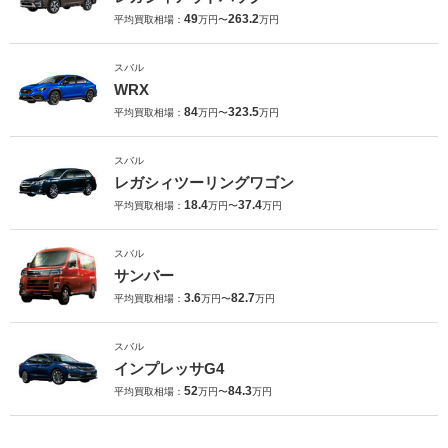
49
263.2
平均買取相場：
万円〜
万円
スバル
WRX
84
323.5
平均買取相場：
万円〜
万円
スバル
レガシィツーリングワゴン
18.4
37.4
平均買取相場：
万円〜
万円
スバル
サンバー
3.6
82.7
平均買取相場：
万円〜
万円
スバル
インプレッサG4
52
84.3
平均買取相場：
万円〜
万円