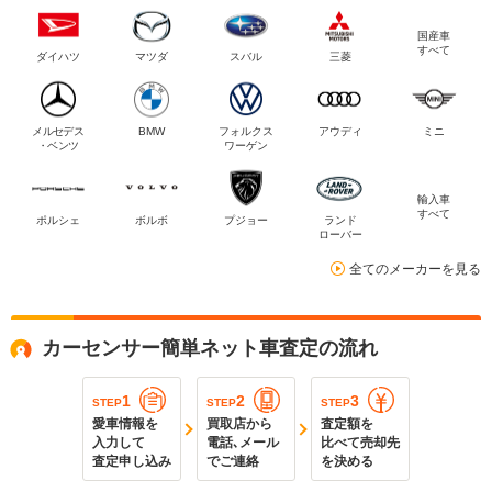
国産車
すべて
ダイハツ
マツダ
スバル
三菱
メルセデス
BMW
フォルクス
アウディ
ミニ
・ベンツ
ワーゲン
輸入車
すべて
ポルシェ
ボルボ
プジョー
ランド
ローバー
全てのメーカーを見る
カーセンサー簡単ネット車査定の流れ
1
2
3
STEP
STEP
STEP
愛車情報を
買取店から
査定額を
入力して
電話､メール
比べて売却先
査定申し込み
でご連絡
を決める