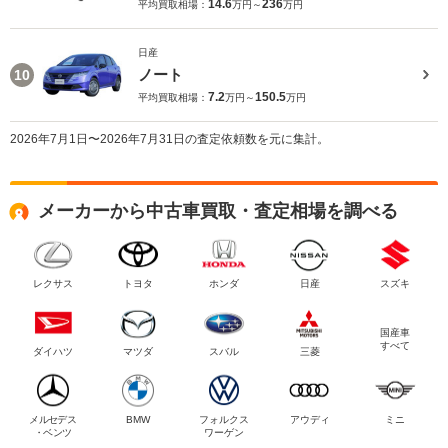
14.6
236
平均買取相場：
万円～
万円
日産
ノート
10
7.2
150.5
平均買取相場：
万円～
万円
2026年7月1日〜2026年7月31日の査定依頼数を元に集計。
メーカーから中古車買取・査定相場を調べる
レクサス
トヨタ
ホンダ
日産
スズキ
国産車
すべて
ダイハツ
マツダ
スバル
三菱
メルセデス
BMW
フォルクス
アウディ
ミニ
・ベンツ
ワーゲン