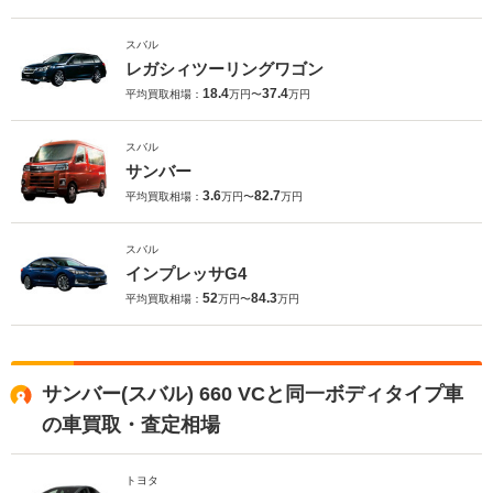
スバル
レガシィツーリングワゴン
18.4
37.4
平均買取相場：
万円〜
万円
スバル
サンバー
3.6
82.7
平均買取相場：
万円〜
万円
スバル
インプレッサG4
52
84.3
平均買取相場：
万円〜
万円
サンバー(スバル) 660 VCと同一ボディタイプ車
の車買取・査定相場
トヨタ