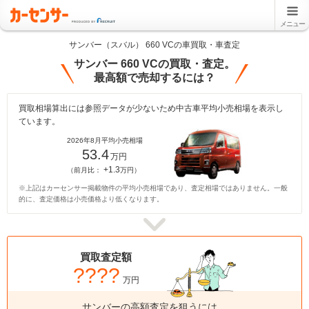
メニュー
サンバー（スバル） 660 VCの車買取・車査定
サンバー 660 VCの買取・査定。
最高額で売却するには？
買取相場算出には参照データが少ないため中古車平均小売相場を表示し
ています。
2026年8月平均小売相場
53.4
万円
+1.3
（前月比：
万円）
※上記はカーセンサー掲載物件の平均小売相場であり、査定相場ではありません。一般
的に、査定価格は小売価格より低くなります。
買取査定額
????
万円
サンバーの高額査定を狙うには、