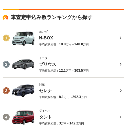
車査定申込み数ランキングから探す
ホンダ
N-BOX
1
10.8
148.8
平均買取相場：
万円～
万円
トヨタ
プリウス
2
12.1
303.5
平均買取相場：
万円～
万円
日産
セレナ
3
8.1
292.3
平均買取相場：
万円～
万円
ダイハツ
タント
4
3
142.2
平均買取相場：
万円～
万円