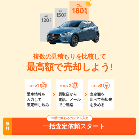
複数の見積もりを比較して
最高額で売却しよう!
1
2
3
STEP
STEP
STEP
愛車情報を
買取店から
査定額を
入力して
電話、メール
比べて売却先
査定申し込み
でご連絡
を決める
90秒で終わるカンタン入力
無
一括査定依頼スタート
料