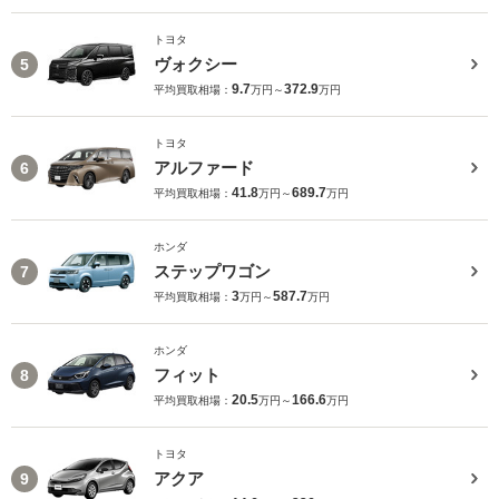
トヨタ
ヴォクシー
5
9.7
372.9
平均買取相場：
万円～
万円
トヨタ
アルファード
6
41.8
689.7
平均買取相場：
万円～
万円
ホンダ
ステップワゴン
7
3
587.7
平均買取相場：
万円～
万円
ホンダ
フィット
8
20.5
166.6
平均買取相場：
万円～
万円
トヨタ
アクア
9