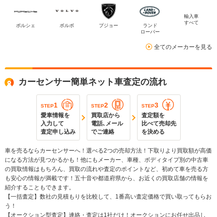
輸入車
すべて
ポルシェ
ボルボ
プジョー
ランド
ローバー
全てのメーカーを見る
カーセンサー簡単ネット車査定の流れ
1
2
3
STEP
STEP
STEP
愛車情報を
買取店から
査定額を
入力して
電話､メール
比べて売却先
査定申し込み
でご連絡
を決める
車を売るならカーセンサーへ！選べる2つの売却方法！下取りより買取額が高価
になる方法が見つかるかも！他にもメーカー、車種、ボディタイプ別の中古車
の買取情報はもちろん、買取の流れや査定のポイントなど、初めて車を売る方
も安心の情報が満載です！五十音や都道府県から、お近くの買取店舗の情報を
紹介することもできます。
【一括査定】数社の見積もりを比較して、1番高い査定価格で買い取ってもらお
う！
【オークション型査定】連絡・査定は1社だけ！オークションにお任せ出品し