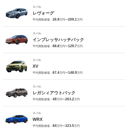
スバル
レヴォーグ
26.9
209.1
平均買取相場：
万円〜
万円
スバル
インプレッサハッチバック
88.8
129.7
平均買取相場：
万円〜
万円
スバル
XV
67.4
148.9
平均買取相場：
万円〜
万円
スバル
レガシィアウトバック
49
263.2
平均買取相場：
万円〜
万円
スバル
WRX
84
323.5
平均買取相場：
万円〜
万円