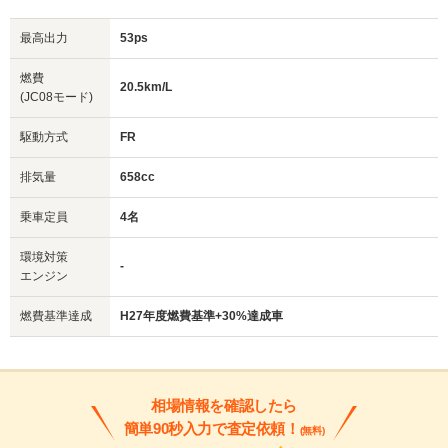
最高出力
53ps
燃費
20.5km/L
(JC08モード)
駆動方式
FR
排気量
658cc
乗車定員
4名
環境対策
-
エンジン
燃費基準達成
H27年度燃費基準+30%達成車
相場情報を確認したら
簡単90秒入力で査定依頼！
(無料)