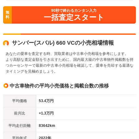
90
秒で終わるカンタン入力
無
一括査定スタート
料
サンバー(スバル) 660 VCの小売相場情報
あなたの愛車を査定する時、買取業者は中古車小売相場を参考にします。
より高額な査定金額を引き出すために、国内最大級の中古車物件掲載数を持
つカーセンサーで最新の中古車小売相場を確認して、愛車を売却する最適な
タイミングを見極めましょう。
中古車物件の平均小売価格と掲載台数の推移
平均価格
53.4万円
前月比
+1.3万円
平均走行距離
83642km
平均年式
2022年