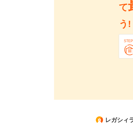
て
う!
STEP
レガシィラ