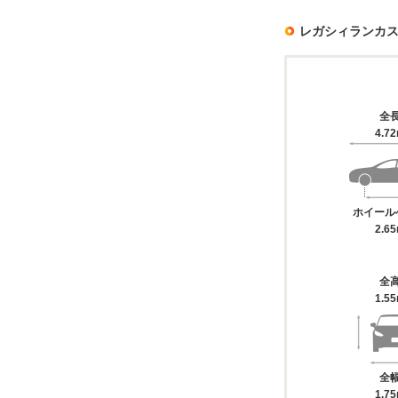
レガシィランカ
全
4.7
ホイール
2.6
全
1.5
全
1.7