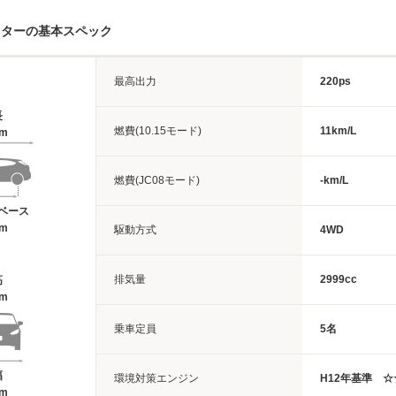
スターの基本スペック
最高出力
220ps
長
燃費(10.15モード)
11km/L
2m
燃費(JC08モード)
-km/L
ベース
5m
駆動方式
4WD
排気量
2999cc
高
5m
乗車定員
5名
幅
環境対策エンジン
H12年基準 ☆
5m