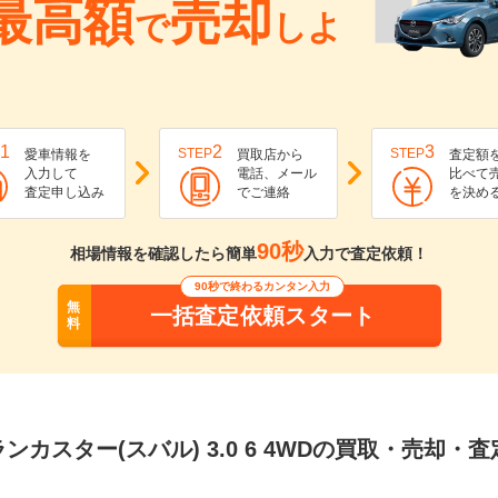
最高額
売却
で
しよ
1
2
3
STEP
STEP
愛車情報を
買取店から
査定額
入力して
電話、メール
比べて
査定申し込み
でご連絡
を決め
90秒
相場情報を確認したら簡単
入力で査定依頼！
90秒で終わるカンタン入力
無
一括査定依頼スタート
料
ンカスター(スバル) 3.0 6 4WDの買取・売却・