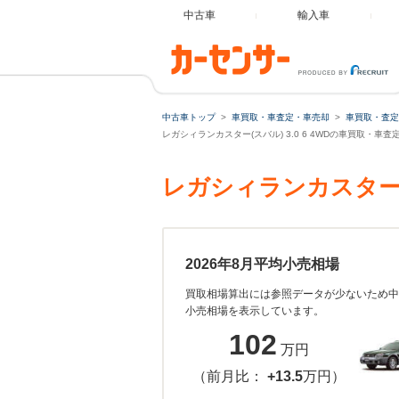
中古車
輸入車
中古車トップ
車買取・車査定・車売却
車買取・査定
レガシィランカスター(スバル) 3.0 6 4WDの車買取・車査
レガシィランカスター 
2026年8月平均小売相場
買取相場算出には参照データが少ないため中
小売相場を表示しています。
102
万円
（前月比：
+13.5
万円）