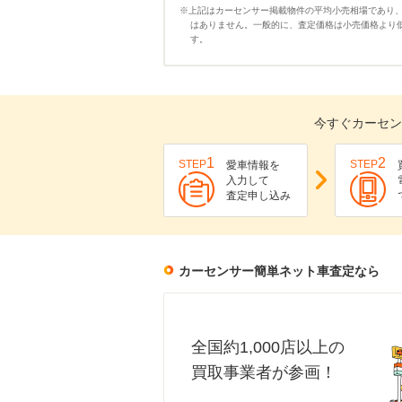
※上記はカーセンサー掲載物件の平均小売相場であり
はありません。一般的に、査定価格は小売価格より
す。
今すぐカーセン
1
2
STEP
STEP
愛車情報を
入力して
査定申し込み
カーセンサー簡単ネット車査定なら
全国約1,000店以上の
買取事業者が参画！