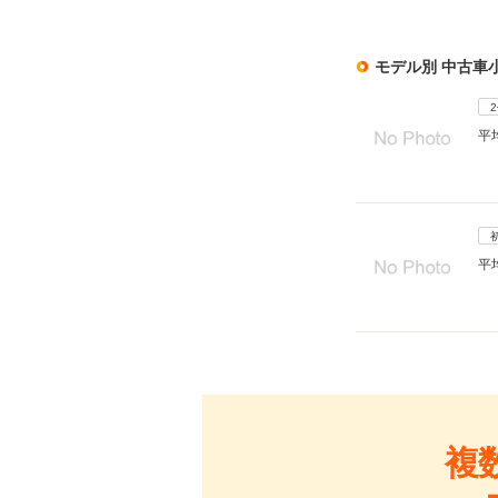
モデル別 中古車
平
平
複