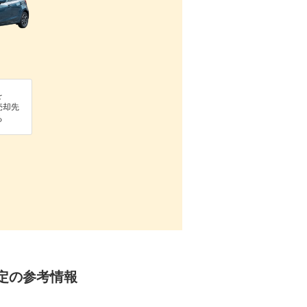
を
売却先
る
査定の参考情報