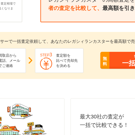
、査定相場で
者の査定を比較して、
最高額を引き
低くなりま
サーで一括査定依頼して、あなたのレガシィランカスターを最高額で売
3
STEP
買取店から
査定額を
無
電話、メール
比べて売却先
一
料
でご連絡
を決める
最大30社の査定が
一括で比較できる！