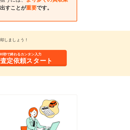
出すことが
重要
です。
却しましょう！
90秒で終わるカンタン入力
括査定依頼スタート