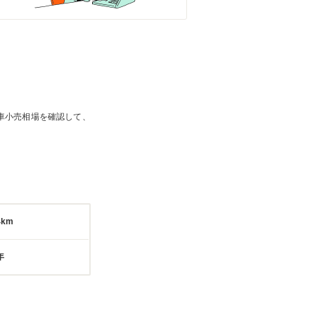
車小売相場を確認して、
4km
年