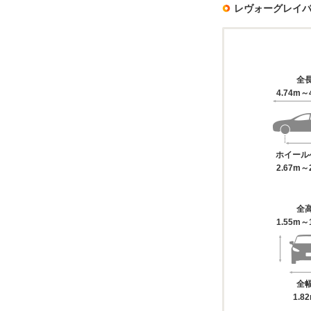
レヴォーグレイ
全
4.74m～
ホイール
2.67m～
全
1.55m～
全
1.8