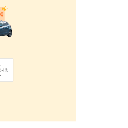
を
売却先
る