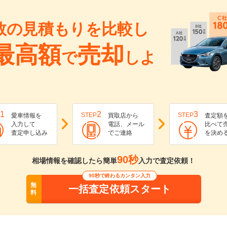
数の見積もりを比較し
最高額
売却
で
しよ
1
2
3
STEP
STEP
愛車情報を
買取店から
査定額
入力して
電話、メール
比べて
査定申し込み
でご連絡
を決め
90秒
相場情報を確認したら簡単
入力で査定依頼！
90秒で終わるカンタン入力
無
一括査定依頼スタート
料