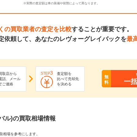
※実際の査定額は車の装備や状態によって異なります。
くの買取業者の査定を比較
することが重要です。
定依頼して、あなたのレヴォーグレイバックを
最
3
STEP
買取店から
査定額を
無
電話、メール
比べて売却先
一
料
でご連絡
を決める
バル)の買取相場情報
取相場を参考にします。