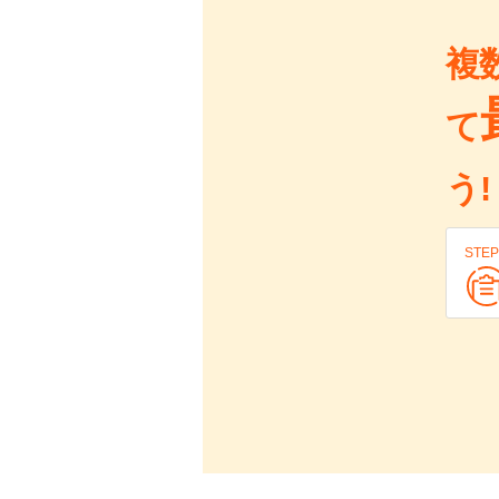
複
て
う!
STEP