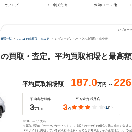
カタログ
中古車販売店
保険/ローン/他
レヴォー
相場一覧
スバルの車買取・車査定
レヴォーグレイバックの車買取・車査定
の買取・査定。平均買取相場と最高
187.0
226
平均買取相場額
万円
～
平均走行距離
平均査定満足度
3
3
1
(
件)
万km
点
※2026年7月更新
※買取相場は「カーセンサーネット」に掲載された物件の価格を元に独自の集計ロ
※本サイトに掲載している買取相場はあくまでも参考でありその正確性について保