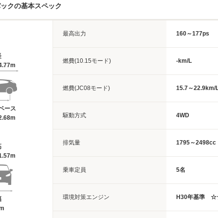
バックの基本スペック
最高出力
160～177ps
長
燃費(10.15モード)
-km/L
4.77m
燃費(JC08モード)
15.7～22.9km/
ベース
駆動方式
4WD
2.68m
排気量
1795～2498cc
高
1.57m
乗車定員
5名
環境対策エンジン
H30年基準 
幅
2m