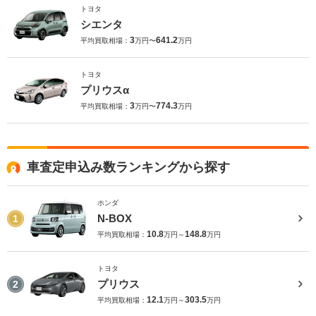
トヨタ
シエンタ
3
641.2
平均買取相場：
万円〜
万円
トヨタ
プリウスα
3
774.3
平均買取相場：
万円〜
万円
車査定申込み数ランキングから探す
ホンダ
N-BOX
1
10.8
148.8
平均買取相場：
万円～
万円
トヨタ
プリウス
2
12.1
303.5
平均買取相場：
万円～
万円