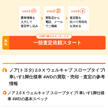
1
2
3
STEP
STEP
STEP
愛車情報を
買取店から
査定額を
入力して
電話、メール
比べて売却先
査定申し込み
でご連絡
を決める
90秒で終わるカンタン入力
無
一括査定依頼スタート
料
ノア(トヨタ) 2.0 X ウェルキャブ スロープタイプI
車いす1脚仕様車 4WDの買取・売却・査定の参考
情報
ノア 2.0 X ウェルキャブ スロープタイプI 車いす1脚仕様
車 4WDの基本スペック