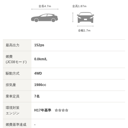
全長4.7m
全高1.87m
全幅1.7m
最高出力
152ps
燃費
0.0km/L
(JC08モード)
駆動方式
4WD
排気量
1986cc
乗車定員
7名
環境対策
H17年基準 ☆☆☆☆
エンジン
燃費基準達成
-