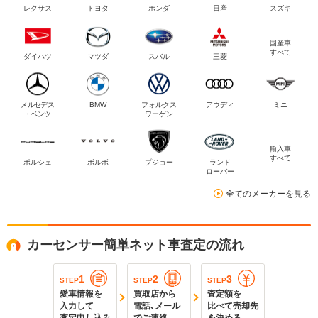
レクサス
トヨタ
ホンダ
日産
スズキ
国産車
すべて
ダイハツ
マツダ
スバル
三菱
メルセデス
BMW
フォルクス
アウディ
ミニ
・ベンツ
ワーゲン
輸入車
すべて
ポルシェ
ボルボ
プジョー
ランド
ローバー
全てのメーカーを見る
カーセンサー簡単ネット車査定の流れ
1
2
3
STEP
STEP
STEP
愛車情報を
買取店から
査定額を
入力して
電話､メール
比べて売却先