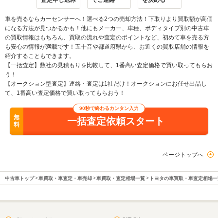
査定申し込み
でご連絡
を決める
車を売るならカーセンサーへ！選べる2つの売却方法！下取りより買取額が高価
になる方法が見つかるかも！他にもメーカー、車種、ボディタイプ別の中古車
の買取情報はもちろん、買取の流れや査定のポイントなど、初めて車を売る方
も安心の情報が満載です！五十音や都道府県から、お近くの買取店舗の情報を
紹介することもできます。
【一括査定】数社の見積もりを比較して、1番高い査定価格で買い取ってもらお
う！
【オークション型査定】連絡・査定は1社だけ！オークションにお任せ出品し
て、1番高い査定価格で買い取ってもらおう！
90秒で終わるカンタン入力
無
一括査定依頼スタート
料
ページトップへ
中古車トップ
車買取・車査定・車売却
車買取・査定相場一覧
トヨタの車買取・車査定相場一