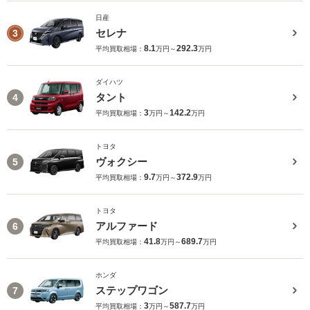
日産
セレナ
3
8.1
292.3
平均買取相場：
万円～
万円
ダイハツ
タント
4
3
142.2
平均買取相場：
万円～
万円
トヨタ
ヴォクシー
5
9.7
372.9
平均買取相場：
万円～
万円
トヨタ
アルファード
6
41.8
689.7
平均買取相場：
万円～
万円
ホンダ
ステップワゴン
7
3
587.7
平均買取相場：
万円～
万円