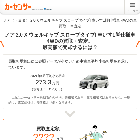
メニュー
ノア（トヨタ） 2.0 X ウェルキャブ スロープタイプI 車いす1脚仕様車 4WDの車
買取・車査定
ノア 2.0 X ウェルキャブ スロープタイプI 車いす1脚仕様車
4WDの買取・査定。
最高額で売却するには？
買取相場算出には参照データが少ないため中古車平均小売相場を表示し
ています。
2026年8月平均小売相場
273.3
万円
+8.2
（前月比：
万円）
※上記はカーセンサー掲載物件の平均小売相場であり、査定相場ではありません。一般
的に、査定価格は小売価格より低くなります。
買取査定額
????
万円