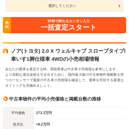
選択してください
90
秒で終わるカンタン入力
無
一括査定スタート
料
ノア(トヨタ) 2.0 X ウェルキャブ スロープタイプI
車いす1脚仕様車 4WDの小売相場情報
あなたの愛車を査定する時、買取業者は中古車小売相場を参考にします。
より高額な査定金額を引き出すために、国内最大級の中古車物件掲載数を持
つカーセンサーで最新の中古車小売相場を確認して、愛車を売却する最適な
タイミングを見極めましょう。
中古車物件の平均小売価格と掲載台数の推移
平均価格
273.3万円
前月比
+8.2万円