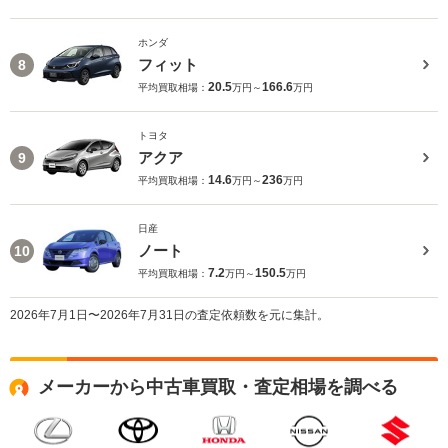
ホンダ
フィット
8
20.5
166.6
平均買取相場：
万円～
万円
トヨタ
アクア
9
14.6
236
平均買取相場：
万円～
万円
日産
ノート
10
7.2
150.5
平均買取相場：
万円～
万円
2026年7月1日〜2026年7月31日の査定依頼数を元に集計。
メーカーから中古車買取・査定相場を調べる