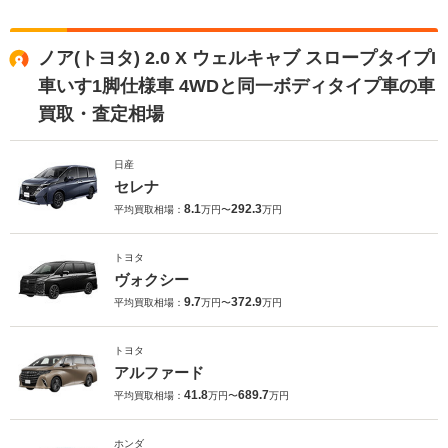
ノア(トヨタ) 2.0 X ウェルキャブ スロープタイプI
車いす1脚仕様車 4WDと同一ボディタイプ車の車
買取・査定相場
日産
セレナ
8.1
292.3
平均買取相場：
万円〜
万円
トヨタ
ヴォクシー
9.7
372.9
平均買取相場：
万円〜
万円
トヨタ
アルファード
41.8
689.7
平均買取相場：
万円〜
万円
ホンダ