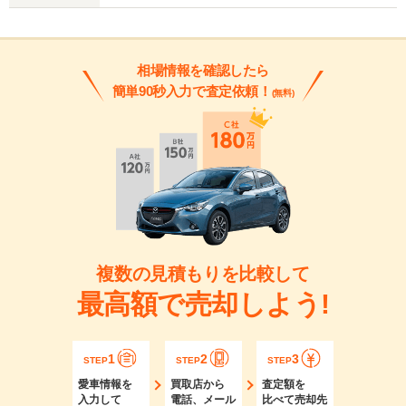
相場情報を確認したら
簡単90秒入力で査定依頼！
(無料)
複数の見積もりを比較して
最高額で売却しよう!
1
2
3
STEP
STEP
STEP
愛車情報を
買取店から
査定額を
入力して
電話、メール
比べて売却先