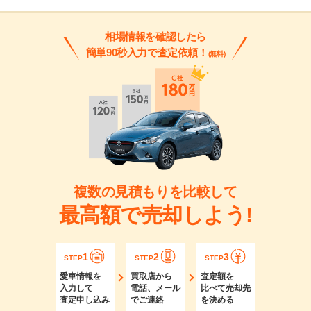
相場情報を確認したら
簡単90秒入力で査定依頼！
(無料)
複数の見積もりを比較して
最高額で売却しよう!
1
2
3
STEP
STEP
STEP
愛車情報を
買取店から
査定額を
入力して
電話、メール
比べて売却先
査定申し込み
でご連絡
を決める