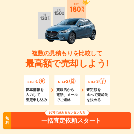
複数の見積もりを比較して
最高額で売却しよう!
1
2
3
STEP
STEP
STEP
愛車情報を
買取店から
査定額を
入力して
電話、メール
比べて売却先
査定申し込み
でご連絡
を決める
90秒で終わるカンタン入力
無
一括査定依頼スタート
料