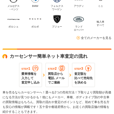
メルセデス
BMW
フォルクス
アウディ
ミニ
・ベンツ
ワーゲン
輸入車
すべて
ポルシェ
ボルボ
プジョー
ランド
ローバー
全てのメーカーを見る
カーセンサー簡単ネット車査定の流れ
1
2
3
STEP
STEP
STEP
愛車情報を
買取店から
査定額を
入力して
電話､メール
比べて売却先
査定申し込み
でご連絡
を決める
車を売るならカーセンサーへ！選べる2つの売却方法！下取りより買取額が高価
になる方法が見つかるかも！他にもメーカー、車種、ボディタイプ別の中古車
の買取情報はもちろん、買取の流れや査定のポイントなど、初めて車を売る方
も安心の情報が満載です！五十音や都道府県から、お近くの買取店舗の情報を
紹介することもできます。