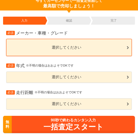
今すぐカーセンサーで一括査定依頼して
最高額で売却しましょう！
入力
確認
完了
メーカー・車種・グレード
必須
選択してください
年式
必須
※不明の場合はおおよそでOKです
選択してください
走行距離
必須
※不明の場合はおおよそでOKです
選択してください
90
秒で終わるカンタン入力
無
一括査定スタート
料