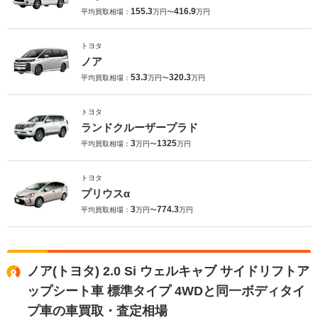
155.3
416.9
平均買取相場：
万円〜
万円
トヨタ
ノア
53.3
320.3
平均買取相場：
万円〜
万円
トヨタ
ランドクルーザープラド
3
1325
平均買取相場：
万円〜
万円
トヨタ
プリウスα
3
774.3
平均買取相場：
万円〜
万円
ノア(トヨタ) 2.0 Si ウェルキャブ サイドリフトア
ップシート車 標準タイプ 4WDと同一ボディタイ
プ車の車買取・査定相場