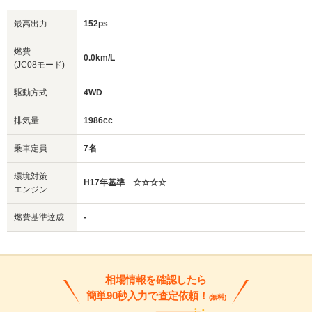
最高出力
152ps
燃費
0.0km/L
(JC08モード)
駆動方式
4WD
排気量
1986cc
乗車定員
7名
環境対策
H17年基準 ☆☆☆☆
エンジン
燃費基準達成
-
相場情報を確認したら
簡単90秒入力で査定依頼！
(無料)