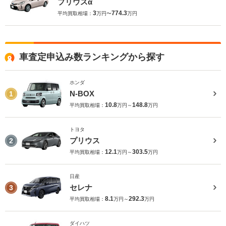
プリウスα
3
774.3
平均買取相場：
万円〜
万円
車査定申込み数ランキングから探す
ホンダ
N-BOX
1
10.8
148.8
平均買取相場：
万円～
万円
トヨタ
プリウス
2
12.1
303.5
平均買取相場：
万円～
万円
日産
セレナ
3
8.1
292.3
平均買取相場：
万円～
万円
ダイハツ