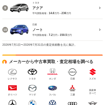
トヨタ
アクア
9
14.6
236
平均買取相場：
万円～
万円
日産
ノート
10
7.2
150.5
平均買取相場：
万円～
万円
2026年7月1日〜2026年7月31日の査定依頼数を元に集計。
メーカーから中古車買取・査定相場を調べる
レクサス
トヨタ
ホンダ
日産
スズキ
国産車
すべて
ダイハツ
マツダ
スバル
三菱