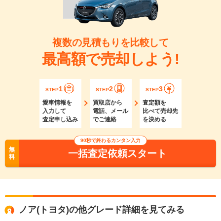
複数の見積もりを比較して
最高額で売却しよう!
1
2
3
STEP
STEP
STEP
愛車情報を
買取店から
査定額を
入力して
電話、メール
比べて売却先
査定申し込み
でご連絡
を決める
90秒で終わるカンタン入力
無
一括査定依頼スタート
料
ノア(トヨタ)の他グレード詳細を見てみる