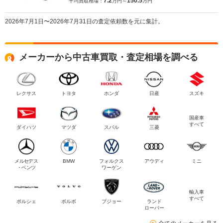
7.2
150.5
平均買取相場：
万円～
万円
2026年7月1日〜2026年7月31日の査定依頼数を元に集計。
メーカーから中古車買取・査定相場を調べる
レクサス
トヨタ
ホンダ
日産
スズキ
国産車
すべて
ダイハツ
マツダ
スバル
三菱
メルセデス
BMW
フォルクス
アウディ
ミニ
・ベンツ
ワーゲン
輸入車
すべて
ポルシェ
ボルボ
プジョー
ランド
ローバー