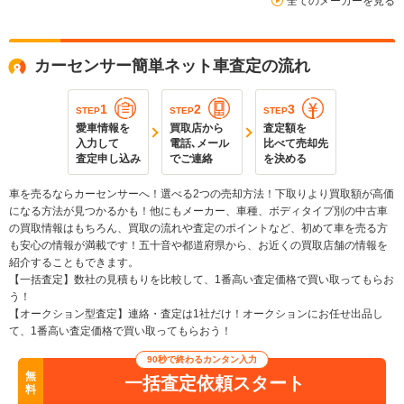
全てのメーカーを見る
カーセンサー簡単ネット車査定の流れ
1
2
3
STEP
STEP
STEP
愛車情報を
買取店から
査定額を
入力して
電話､メール
比べて売却先
査定申し込み
でご連絡
を決める
車を売るならカーセンサーへ！選べる2つの売却方法！下取りより買取額が高価
になる方法が見つかるかも！他にもメーカー、車種、ボディタイプ別の中古車
の買取情報はもちろん、買取の流れや査定のポイントなど、初めて車を売る方
も安心の情報が満載です！五十音や都道府県から、お近くの買取店舗の情報を
紹介することもできます。
【一括査定】数社の見積もりを比較して、1番高い査定価格で買い取ってもらお
う！
【オークション型査定】連絡・査定は1社だけ！オークションにお任せ出品し
て、1番高い査定価格で買い取ってもらおう！
90秒で終わるカンタン入力
無
一括査定依頼スタート
料