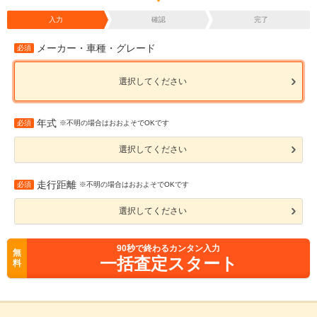
入力
確認
完了
メーカー・車種・グレード
必須
選択してください
年式
必須
※不明の場合はおおよそでOKです
選択してください
走行距離
必須
※不明の場合はおおよそでOKです
選択してください
90
秒で終わるカンタン入力
無
一括査定スタート
料