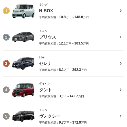
ホンダ
N-BOX
1
10.8
148.8
平均買取相場：
万円～
万円
トヨタ
プリウス
2
12.1
303.5
平均買取相場：
万円～
万円
日産
セレナ
3
8.1
292.3
平均買取相場：
万円～
万円
ダイハツ
タント
4
3
142.2
平均買取相場：
万円～
万円
トヨタ
ヴォクシー
5
9.7
372.9
平均買取相場：
万円～
万円