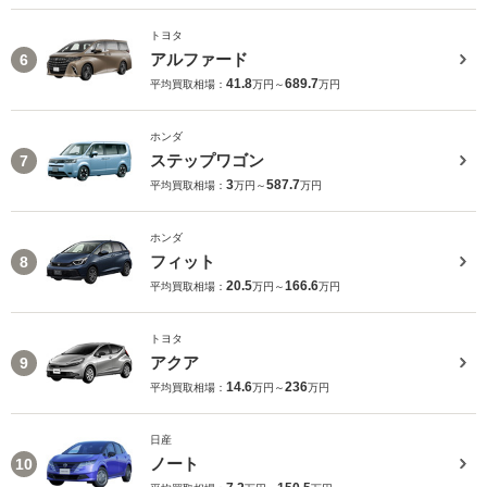
トヨタ
アルファード
6
41.8
689.7
平均買取相場：
万円～
万円
ホンダ
ステップワゴン
7
3
587.7
平均買取相場：
万円～
万円
ホンダ
フィット
8
20.5
166.6
平均買取相場：
万円～
万円
トヨタ
アクア
9
14.6
236
平均買取相場：
万円～
万円
日産
ノート
10