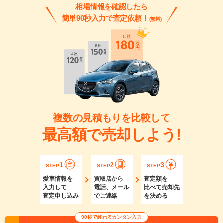
相場情報を確認したら
簡単90秒入力で査定依頼！
(無料)
複数の見積もりを比較して
最高額で売却しよう!
1
2
3
STEP
STEP
STEP
愛車情報を
買取店から
査定額を
入力して
電話、メール
比べて売却先
査定申し込み
でご連絡
を決める
90秒で終わるカンタン入力