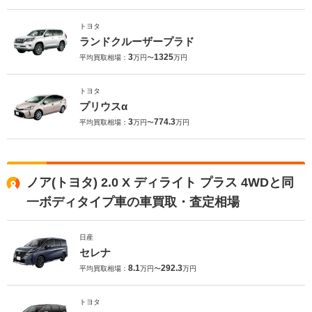
トヨタ
ランドクルーザープラド
3
1325
平均買取相場：
万円〜
万円
トヨタ
プリウスα
3
774.3
平均買取相場：
万円〜
万円
ノア(トヨタ) 2.0 X ディライト プラス 4WDと同
一ボディタイプ車の車買取・査定相場
日産
セレナ
8.1
292.3
平均買取相場：
万円〜
万円
トヨタ