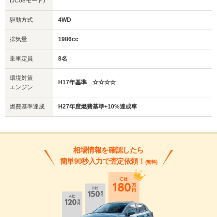
(JC08モード)
駆動方式
4WD
排気量
1986cc
乗車定員
8名
環境対策
H17年基準 ☆☆☆☆
エンジン
燃費基準達成
H27年度燃費基準+10%達成車
相場情報を確認したら
簡単90秒入力で査定依頼！
(無料)