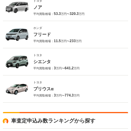
トヨタ
ノア
53.3
320.3
平均買取相場：
万円〜
万円
ホンダ
フリード
11.5
233
平均買取相場：
万円〜
万円
トヨタ
シエンタ
3
641.2
平均買取相場：
万円〜
万円
トヨタ
プリウスα
3
774.3
平均買取相場：
万円〜
万円
車査定申込み数ランキングから探す