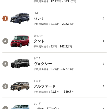
12.1
303.5
平均買取相場：
万円～
万円
日産
セレナ
3
8.1
292.3
平均買取相場：
万円～
万円
ダイハツ
タント
4
3
142.2
平均買取相場：
万円～
万円
トヨタ
ヴォクシー
5
9.7
372.9
平均買取相場：
万円～
万円
トヨタ
アルファード
6
41.8
689.7
平均買取相場：
万円～
万円
ホンダ
ステップワゴン
7