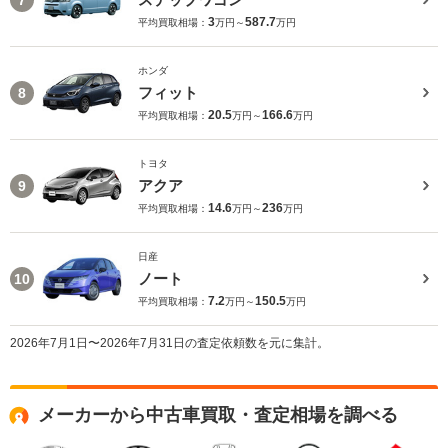
3
587.7
平均買取相場：
万円～
万円
ホンダ
フィット
8
20.5
166.6
平均買取相場：
万円～
万円
トヨタ
アクア
9
14.6
236
平均買取相場：
万円～
万円
日産
ノート
10
7.2
150.5
平均買取相場：
万円～
万円
2026年7月1日〜2026年7月31日の査定依頼数を元に集計。
メーカーから中古車買取・査定相場を調べる