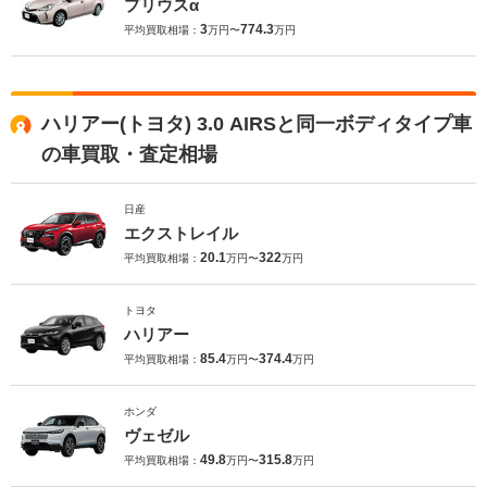
プリウスα
3
774.3
平均買取相場：
万円〜
万円
ハリアー(トヨタ) 3.0 AIRSと同一ボディタイプ車
の車買取・査定相場
日産
エクストレイル
20.1
322
平均買取相場：
万円〜
万円
トヨタ
ハリアー
85.4
374.4
平均買取相場：
万円〜
万円
ホンダ
ヴェゼル
49.8
315.8
平均買取相場：
万円〜
万円