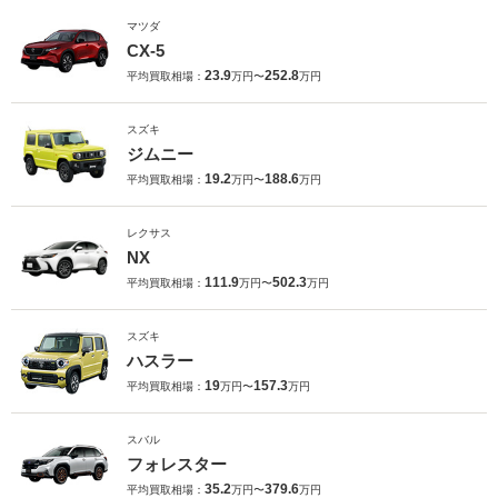
マツダ
CX-5
23.9
252.8
平均買取相場：
万円〜
万円
スズキ
ジムニー
19.2
188.6
平均買取相場：
万円〜
万円
レクサス
NX
111.9
502.3
平均買取相場：
万円〜
万円
スズキ
ハスラー
19
157.3
平均買取相場：
万円〜
万円
スバル
フォレスター
35.2
379.6
平均買取相場：
万円〜
万円