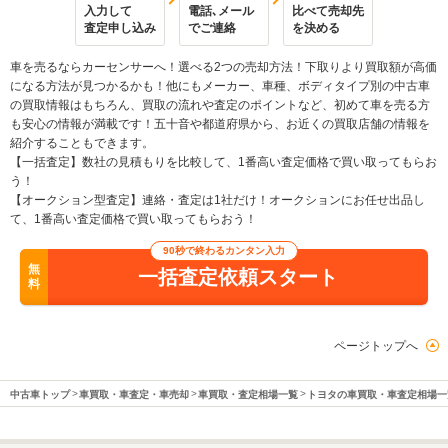
入力して
電話､メール
比べて売却先
査定申し込み
でご連絡
を決める
車を売るならカーセンサーへ！選べる2つの売却方法！下取りより買取額が高価
になる方法が見つかるかも！他にもメーカー、車種、ボディタイプ別の中古車
の買取情報はもちろん、買取の流れや査定のポイントなど、初めて車を売る方
も安心の情報が満載です！五十音や都道府県から、お近くの買取店舗の情報を
紹介することもできます。
【一括査定】数社の見積もりを比較して、1番高い査定価格で買い取ってもらお
う！
【オークション型査定】連絡・査定は1社だけ！オークションにお任せ出品し
て、1番高い査定価格で買い取ってもらおう！
90秒で終わるカンタン入力
無
一括査定依頼スタート
料
ページトップへ
中古車トップ
車買取・車査定・車売却
車買取・査定相場一覧
トヨタの車買取・車査定相場一