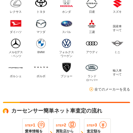
レクサス
トヨタ
ホンダ
日産
スズキ
国産車
すべて
ダイハツ
マツダ
スバル
三菱
メルセデス
BMW
フォルクス
アウディ
ミニ
・ベンツ
ワーゲン
輸入車
すべて
ポルシェ
ボルボ
プジョー
ランド
ローバー
全てのメーカーを見る
カーセンサー簡単ネット車査定の流れ
1
2
3
STEP
STEP
STEP
愛車情報を
買取店から
査定額を