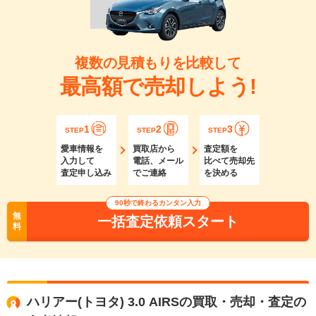
複数の見積もりを比較して
最高額で売却しよう!
1
2
3
STEP
STEP
STEP
愛車情報を
買取店から
査定額を
入力して
電話、メール
比べて売却先
査定申し込み
でご連絡
を決める
90秒で終わるカンタン入力
無
一括査定依頼スタート
料
ハリアー(トヨタ) 3.0 AIRSの買取・売却・査定の