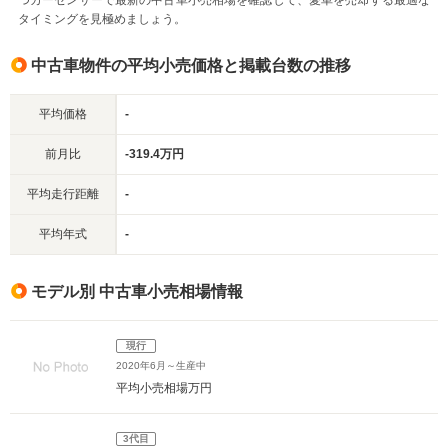
つカーセンサーで最新の中古車小売相場を確認して、愛車を売却する最適な
タイミングを見極めましょう。
中古車物件の平均小売価格と掲載台数の推移
平均価格
-
前月比
-319.4万円
平均走行距離
-
平均年式
-
モデル別 中古車小売相場情報
現行
2020年6月～生産中
平均小売相場
万円
3代目