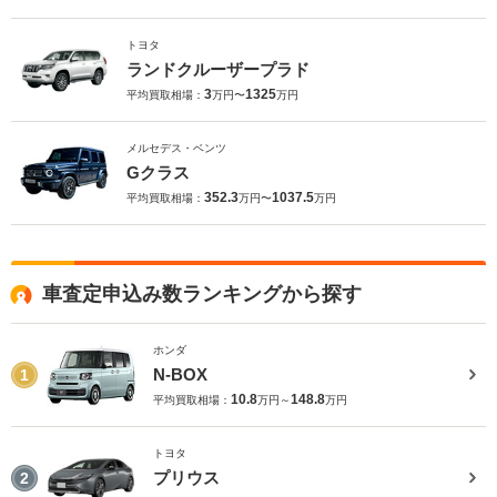
トヨタ
ランドクルーザープラド
3
1325
平均買取相場：
万円〜
万円
メルセデス・ベンツ
Gクラス
352.3
1037.5
平均買取相場：
万円〜
万円
車査定申込み数ランキングから探す
ホンダ
N-BOX
1
10.8
148.8
平均買取相場：
万円～
万円
トヨタ
プリウス
2