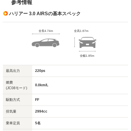
参考情報
ハリアー 3.0 AIRSの基本スペック
全長4.74m
全高1.67m
全幅1.85m
最高出力
220ps
燃費
0.0km/L
(JC08モード)
駆動方式
FF
排気量
2994cc
乗車定員
5名